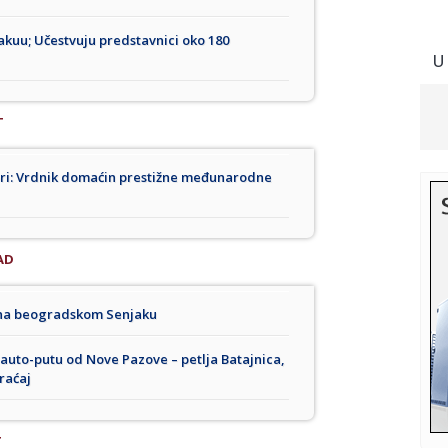
kuu; Učestvuju predstavnici oko 180
U
T
 gori: Vrdnik domaćin prestižne međunarodne
AD
u na beogradskom Senjaku
a auto-putu od Nove Pazove – petlja Batajnica,
raćaj
T