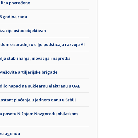
 lica povređeno
66 godina rada
izacije ostao objektivan
um o saradnji u cilju podsticaja razvoja AI
lja stub znanja, inovacija i napretka
ešovite artiljerijske brigade
sudilo napad na nuklearnu elektranu u UAE
instant plaćanja u jednom danu u Srbiji
u posetu Nižnjem Novgorodu obilaskom
ičku agendu