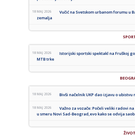
18 MAJ 2026
Vučić na Svetskom urbanom forumu u Ba
zemalja
SPOR
18 MAJ 2026
Istorijski sportski spektakl na Fruškoj
MTB trke
BEOGR
18 MAJ 2026
Bivši načelnik UKP dao izjavu o ubistv
18 MAJ 2026
Važno za vozače: Počeli veliki radovi n
u smeru Novi Sad-Beograd,evo kako se odvija saob
ŽIVO