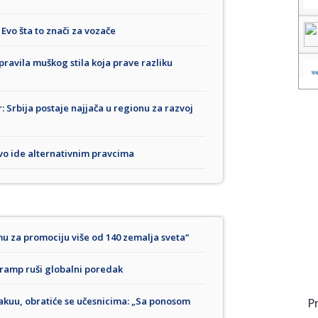
Evo šta to znači za vozače
 pravila muškog stila koja prave razliku
 Srbija postaje najjača u regionu za razvoj
ivo ide alternativnim pravcima
mu za promociju više od 140 zemalja sveta“
Tramp ruši globalni poredak
kuu, obratiće se učesnicima: „Sa ponosom
P