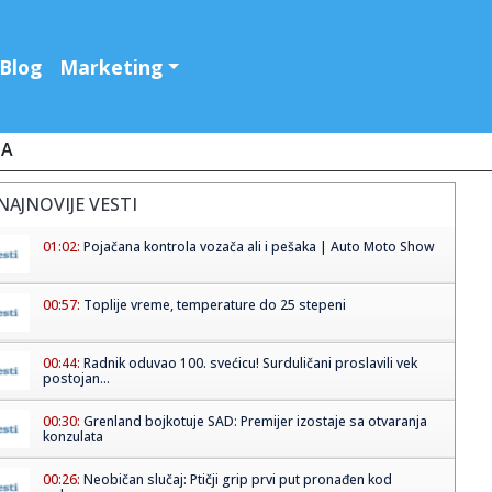
Blog
Marketing
JA
NAJNOVIJE VESTI
01:02:
Pojačana kontrola vozača ali i pešaka | Auto Moto Show
00:57:
Toplije vreme, temperature do 25 stepeni
00:44:
Radnik oduvao 100. svećicu! Surduličani proslavili vek
postojan...
00:30:
Grenland bojkotuje SAD: Premijer izostaje sa otvaranja
konzulata
00:26:
Neobičan slučaj: Ptičji grip prvi put pronađen kod