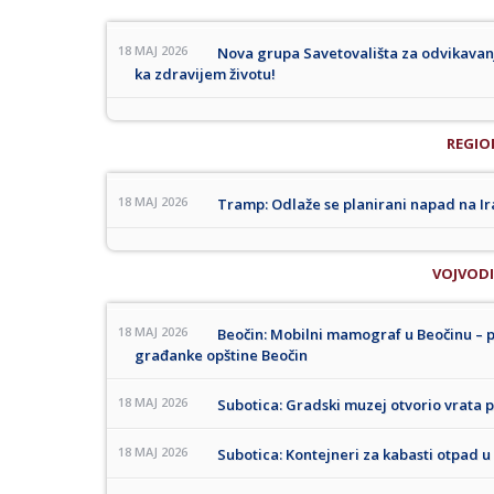
18 MAJ 2026
Nova grupa Savetovališta za odvikavan
ka zdravijem životu!
REGIO
18 MAJ 2026
Tramp: Odlaže se planirani napad na Ir
VOJVOD
18 MAJ 2026
Beočin: Mobilni mamograf u Beočinu – po
građanke opštine Beočin
18 MAJ 2026
Subotica: Gradski muzej otvorio vrat
18 MAJ 2026
Subotica: Kontejneri za kabasti otpad u