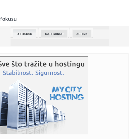
23:03:
Najavljen Touring Superleggera Veloce12 Aperta
 fokusu
23:01:
Koliko intimni odnos zaista treba da traje da bi žena
uživala?
U FOKUSU
KATEGORIJE
ARHIVA
23:01:
Arsenal poslije 22 godine ponovo šampion Engleske
23:01:
Monolord objavio novu pjesmu sa legendom death
metala (VIDEO)
23:01:
Tri zabavna načina da usporite starenje mozga
23:01:
Pistonsi imaju dilemu vrijednu skoro 300 miliona
23:01:
Drama na Kanskom festivalu usred Almodovarovog filma
23:01:
Neobični gosti u šatoru (VIDEO)
23:01:
Rekordni osmi pehar: Borcu Kup Republike Srpske