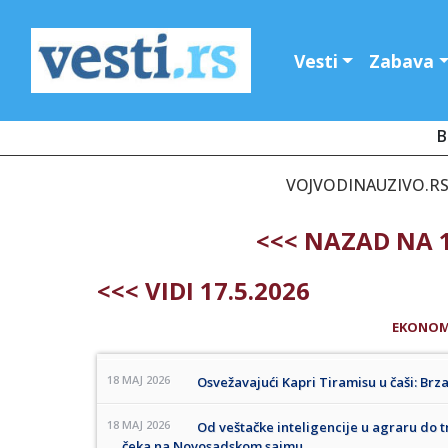
Vesti
Zabava
B
VOJVODINAUZIVO.RS -
<<< NAZAD NA 1
<<< VIDI 17.5.2026
EKONOM
18 MAJ 2026
Osvežavajući Kapri Tiramisu u čaši: Brz
18 MAJ 2026
Od veštačke inteligencije u agraru do t
čeka na Novosadskom sajmu