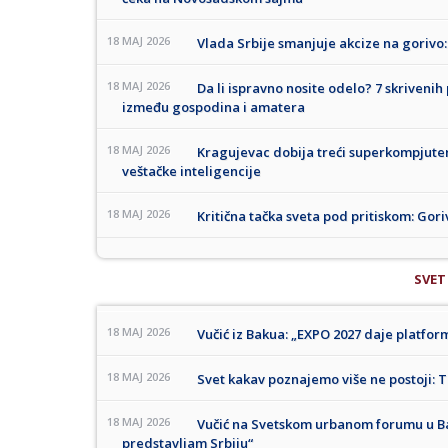
18 MAJ 2026
Vlada Srbije smanjuje akcize na gorivo: 
18 MAJ 2026
Da li ispravno nosite odelo? 7 skrivenih
između gospodina i amatera
18 MAJ 2026
Kragujevac dobija treći superkompjuter:
veštačke inteligencije
18 MAJ 2026
Kritična tačka sveta pod pritiskom: Gor
SVET
18 MAJ 2026
Vučić iz Bakua: „EXPO 2027 daje platfor
18 MAJ 2026
Svet kakav poznajemo više ne postoji: 
18 MAJ 2026
Vučić na Svetskom urbanom forumu u Ba
predstavljam Srbiju“