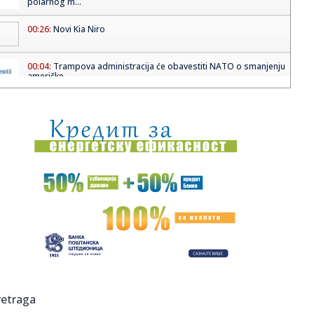
polarnog m...
00:26:
Novi Kia Niro
00:04:
Trampova administracija će obavestiti NATO o smanjenju
američke...
23:50:
VIRTUS DOŽIVEO ŠOKANTAN PORAZ: Trento ostvario
važnu pobedu!
23:39:
Tramp osniva "fond za žrtve Džoa Bajdena": Odluka
ministarstva ...
23:39:
Raste proizvodnja vozila u Kragujevcu, u junu vikend
smene i nova...
23:25:
Emotivan trenutak Sare Reljić sa bratom na venčanju! Evo
šta r...
23:22:
VAŽNA PORUKA: Delije, ovo morate da znate pred revanš
sa Partiz...
23:12:
Sportske igre mladih u četvrtak na terenima Osnovne
retraga
škole Du...