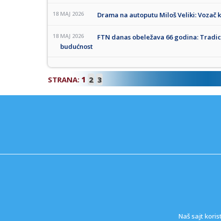
18 MAJ 2026
Drama na autoputu Miloš Veliki: Vozač 
18 MAJ 2026
FTN danas obeležava 66 godina: Tradici
budućnost
STRANA:
1
2
3
Naš sajt koris