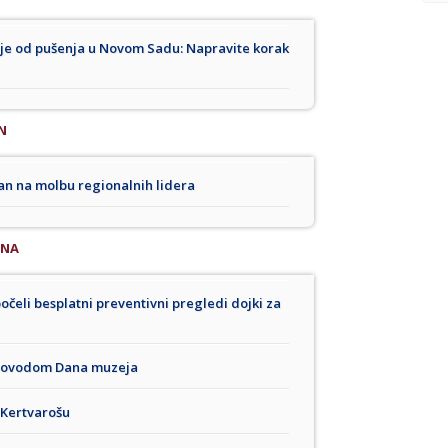
je od pušenja u Novom Sadu: Napravite korak
N
an na molbu regionalnih lidera
INA
čeli besplatni preventivni pregledi dojki za
a povodom Dana muzeja
 Kertvarošu