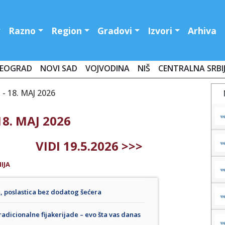
Razno
Region
Gradovi
Izvori
Arhiva
EOGRAD
NOVI SAD
VOJVODINA
NIŠ
CENTRALNA SRBI
 18. MAJ 2026
8. MAJ 2026
VIDI 19.5.2026 >>>
IJA
a, poslastica bez dodatog šećera
radicionalne fijakerijade – evo šta vas danas