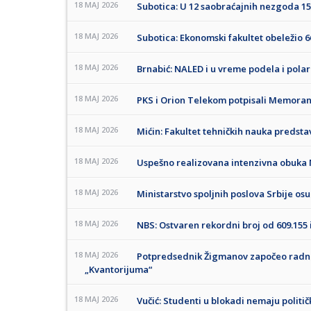
18 MAJ 2026
Subotica: U 12 saobraćajnih nezgoda 15
18 MAJ 2026
Subotica: Ekonomski fakultet obeležio 
18 MAJ 2026
Brnabić: NALED i u vreme podela i polar
18 MAJ 2026
PKS i Orion Telekom potpisali Memorand
18 MAJ 2026
Mićin: Fakultet tehničkih nauka predstav
18 MAJ 2026
Uspešno realizovana intenzivna obuka M
18 MAJ 2026
Ministarstvo spoljnih poslova Srbije o
18 MAJ 2026
NBS: Ostvaren rekordni broj od 609.155 
18 MAJ 2026
Potpredsednik Žigmanov započeo radn
„Kvantorijuma“
18 MAJ 2026
Vučić: Studenti u blokadi nemaju polit