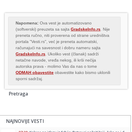
Napomena:
Ova vest je automatizovano
(softverski) preuzeta sa sajta
GradskeInfo.rs
. Nije
preneta ručno, niti proverena od strane uredništva
portala "Vesti.rs", već je preneta automatski,
računajući na savesnost i dobru nameru sajta
GradskeInfo.rs
. Ukoliko vest (članak) sadrži
netačne navode, vređa nekog, ili krši nečija
autorska prava - molimo Vas da nas o tome
ODMAH obavestite
obavestite kako bismo uklonili
sporni sadržaj.
Pretraga
NAJNOVIJE VESTI