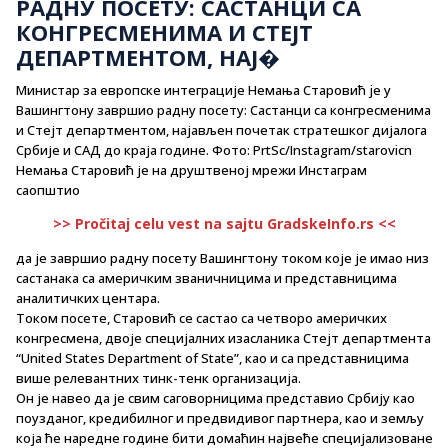
РАДНУ ПОСЕТУ: САСТАНЦИ СА
КОНГРЕСМЕНИМА И СТЕЈТ
ДЕПАРТМЕНТОМ, НАЈ�
Министар за европске интеграције Немања Старовић je у
Вашингтону завршио радну посету: Састанци са конгресменима
и Стејт департментом, најављен почетак стратешког дијалога
Србије и САД до краја године. Фото: PrtSc/Instagram/starovicn
Немања Старовић је на друштвеној мрежи Инстаграм
саопштио
>> Pročitaj celu vest na sajtu GradskeInfo.rs <<
да је завршио радну посету Вашингтону током које је имао низ
састанака са америчким званичницима и представницима
аналитичких центара.
Током посете, Старовић се састао са четворо америчких
конгресмена, двоје специјалних изасланика Стејт департмента
“United States Department of State”, као и са представницима
више релевантних тинк-тенк организација.
Он је навео да је свим саговорницима представио Србију као
поузданог, кредибилног и предвидивог партнера, као и земљу
која ће наредне године бити домаћин највеће специјализоване