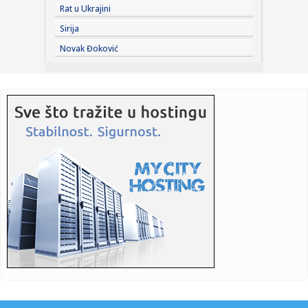
07:01:
Ni danas odmora od vreline za Novosađane
Rat u Ukrajini
Sirija
07:01:
Bivši član pregovaračkog tima Beograda u otvorenom
Novak Đoković
pismu Vuči...
07:01:
Država se za auto-put Beograd - Zrenjanin - Novi Sad
zadužuje k...
06:50:
BROJ PO BROJ: Idemo u krug
06:37:
Temperaturni rolerkoster u Srbiji: Do 38 stepeni, pa nagli
pad te...
05:17:
Mošti Svetog Nektarija Eginskog od 14. avgusta u Glogonju
05:05:
Рецепт дана: Чоколадни колач са ...
01:22:
VIDEO: Novi Audi od 600.000 evra je razvijen za samo 405
dana
00:45:
Priča se nastavlja: Pelegrini ostaje u Romi (FOTO)