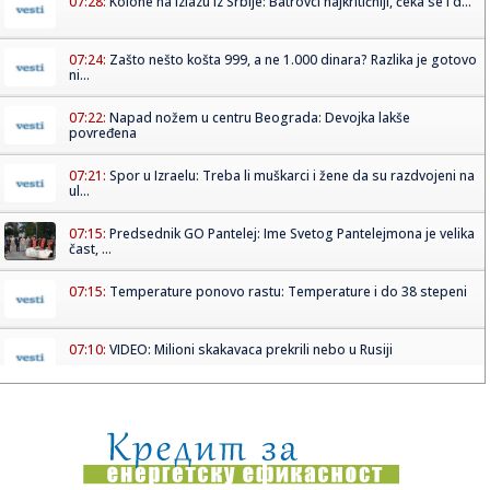
07:28:
Kolone na izlazu iz Srbije: Batrovci najkritičniji, čeka se i d...
07:24:
Zašto nešto košta 999, a ne 1.000 dinara? Razlika je gotovo
ni...
07:22:
Napad nožem u centru Beograda: Devojka lakše
povređena
07:21:
Spor u Izraelu: Treba li muškarci i žene da su razdvojeni na
ul...
07:15:
Predsednik GO Pantelej: Ime Svetog Pantelejmona je velika
čast, ...
07:15:
Temperature ponovo rastu: Temperature i do 38 stepeni
07:10:
VIDEO: Milioni skakavaca prekrili nebo u Rusiji
07:10:
Velike razlike u cenama na beogradskim pijacama: Krompir
već od ...
07:05:
Овонедељна дешавања у Новом Саду