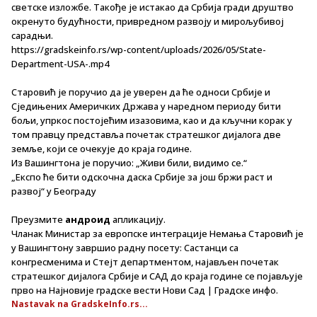
светске изложбе. Такође је истакао да Србија гради друштво
окренуто будућности, привредном развоју и мирољубивој
сарадњи.
https://gradskeinfo.rs/wp-content/uploads/2026/05/State-
Department-USA-.mp4
Старовић је поручио да је уверен да ће односи Србије и
Сједињених Америчких Држава у наредном периоду бити
бољи, упркос постојећим изазовима, као и да кључни корак у
том правцу представља почетак стратешког дијалога две
земље, који се очекује до краја године.
Из Вашингтона је поручио: „Живи били, видимо се.“
„Експо ће бити одскочна даска Србије за још бржи раст и
развој“ у Београду
Преузмите
андроид
апликацију.
Чланак Министар за европске интеграције Немања Старовић je
у Вашингтону завршио радну посету: Састанци са
конгресменима и Стејт департментом, најављен почетак
стратешког дијалога Србије и САД до краја године се појављује
прво на Најновије градске вести Нови Сад | Градске инфо.
Nastavak na GradskeInfo.rs...