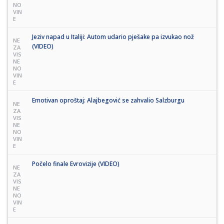
NO
VIN
E
Jeziv napad u Italiji: Autom udario pješake pa izvukao nož
NE
(VIDEO)
ZA
VIS
NE
NO
VIN
E
Emotivan oproštaj: Alajbegović se zahvalio Salzburgu
NE
ZA
VIS
NE
NO
VIN
E
Počelo finale Evrovizije (VIDEO)
NE
ZA
VIS
NE
NO
VIN
E