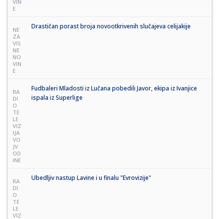
VIN
E
Drastičan porast broja novootkrivenih slučajeva celijakije
NE
ZA
VIS
NE
NO
VIN
E
Fudbaleri Mladosti iz Lučana pobedili Javor, ekipa iz Ivanjice
RA
ispala iz Superlige
DI
O
TE
LE
VIZ
IJA
VO
JV
OD
INE
Ubedljiv nastup Lavine i u finalu "Evrovizije"
RA
DI
O
TE
LE
VIZ