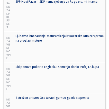
SPP Novi Pazar – SDP nema rješenje za Rogoznu, mi imamo
SA
ND
ZA
KP
RE
SS.
NE
T
Ljubavno iznenađenje: Maturantkinja iz Kozarske Dubice vjerena
NE
na proslavi mature
ZA
VIS
NE
NO
VIN
E
Siti ponovo pokorio Englesku: Semenjo donio trofej FA kupa
NE
ZA
VIS
NE
NO
VIN
E
Zatražen pritvor: Oca tukao i gurnuo ga niz stepenice
NE
ZA
VIS