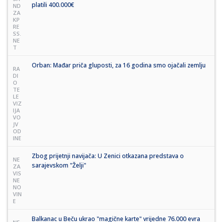
platili 400.000€
ND
ZA
KP
RE
SS.
NE
T
Orban: Mađar priča gluposti, za 16 godina smo ojačali zemlju
RA
DI
O
TE
LE
VIZ
IJA
VO
JV
OD
INE
Zbog prijetnji navijača: U Zenici otkazana predstava o
NE
sarajevskom "Želji"
ZA
VIS
NE
NO
VIN
E
Balkanac u Beču ukrao "magične karte" vrijedne 76.000 evra