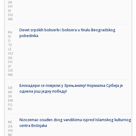
IJA
VO
JV
OD
INE
Devet srpskih bokserki i boksera u finalu Beogradskog
RA
pobednika
DI
O
TE
LE
VIZ
IJA
VO
JV
OD
INE
Блокадери се повукли у Зрењанину! Нормална Србија је
GR
однела још једну победу!
AD
SK
EIN
FO.
RS
Nizozemac osuđen zbog vandilizma ispred Islamskog kulturnog
NE
centra Bošnjaka
ZA
VIS
NE