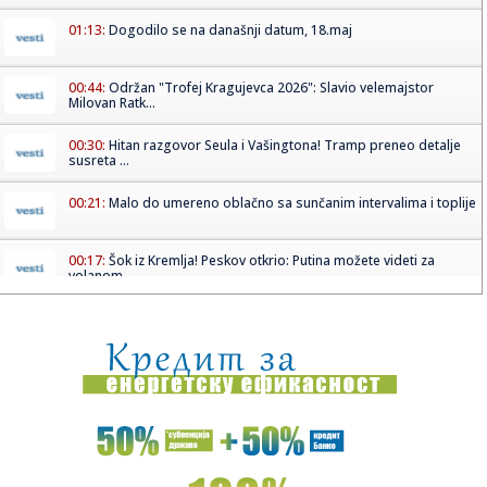
01:13:
Dogodilo se na današnji datum, 18.maj
00:44:
Održan "Trofej Kragujevca 2026": Slavio velemajstor
Milovan Ratk...
00:30:
Hitan razgovor Seula i Vašingtona! Tramp preneo detalje
susreta ...
00:21:
Malo do umereno oblačno sa sunčanim intervalima i toplije
00:17:
Šok iz Kremlja! Peskov otkrio: Putina možete videti za
volanom ...
00:15:
Pagani Zonda Cervino
00:11:
Ovako bi trebalo da izgleda nova Škoda Karoq
00:00:
Stado krava napalo bračni par u Austriji, žena podlegla
povreda...