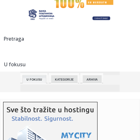
23:52:
ŠTULIĆ NAPRAVIO HAOS NA APENINIMA: Gol Srbina
zakomplikovao bor...
23:50:
Sudar dva aviona na aeromitingu u SAD, nije poznato ima li
žrtav...
23:50:
Zemljotres od 5,2 stepeni Rihtera pogodio jug Kine
Pretraga
23:46:
Snažan zemljotres pogodio Rusiju! Treslo se kod Kurilskih
ostrva...
U fokusu
23:39:
Amerikanci vratili u proizvodnju V8 motor s 1000 KS
U FOKUSU
KATEGORIJE
ARHIVA
23:32:
Imamo novog "Beogradskog pobednika": Nikolić se
revanšrao Memi...
23:22:
PARTIZAN U PROBLEMU: Dvojica otpala pred derbi sa
Zvezdom!
23:16:
Vučić u Bakuu otvorio vrata novim milijardama! Mali:
Predstavil...
23:12:
Studenti pozivaju na protest u ponedeljak ispred
Filozofskog faku...