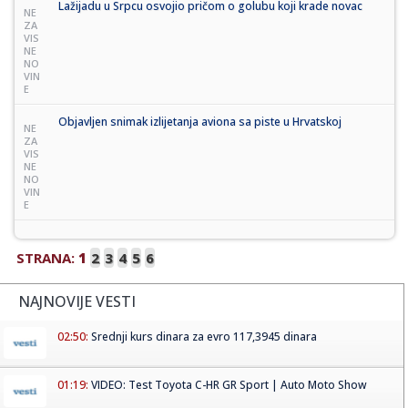
Lažijadu u Srpcu osvojio pričom o golubu koji krade novac
NE
ZA
VIS
NE
NO
VIN
E
Objavljen snimak izlijetanja aviona sa piste u Hrvatskoj
NE
ZA
VIS
NE
NO
VIN
E
STRANA:
1
2
3
4
5
6
NAJNOVIJE VESTI
02:50:
Srednji kurs dinara za evro 117,3945 dinara
01:19:
VIDEO: Test Toyota C-HR GR Sport | Auto Moto Show