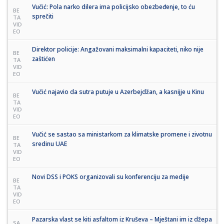
Vučić: Pola narko dilera ima policijsko obezbeđenje, to ću
BE
sprečiti
TA
VID
EO
Direktor policije: Angažovani maksimalni kapaciteti, niko nije
BE
zaštićen
TA
VID
EO
Vučić najavio da sutra putuje u Azerbejdžan, a kasnijje u Kinu
BE
TA
VID
EO
Vučić se sastao sa ministarkom za klimatske promene i zivotnu
BE
sredinu UAE
TA
VID
EO
Novi DSS i POKS organizovali su konferenciju za medije
BE
TA
VID
EO
Pazarska vlast se kiti asfaltom iz Kruševa – Mještani im iz džepa
SA