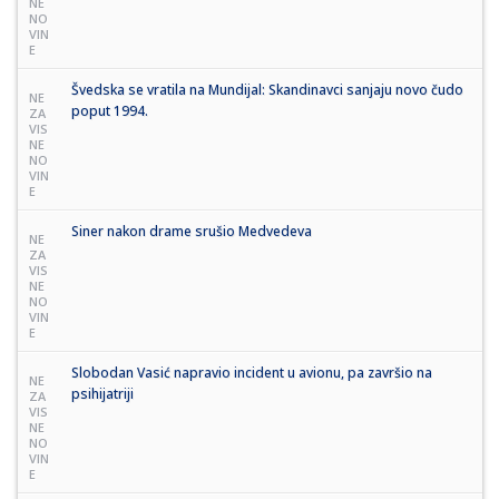
NE
NO
VIN
E
Švedska se vratila na Mundijal: Skandinavci sanjaju novo čudo
NE
poput 1994.
ZA
VIS
NE
NO
VIN
E
Siner nakon drame srušio Medvedeva
NE
ZA
VIS
NE
NO
VIN
E
Slobodan Vasić napravio incident u avionu, pa završio na
NE
psihijatriji
ZA
VIS
NE
NO
VIN
E