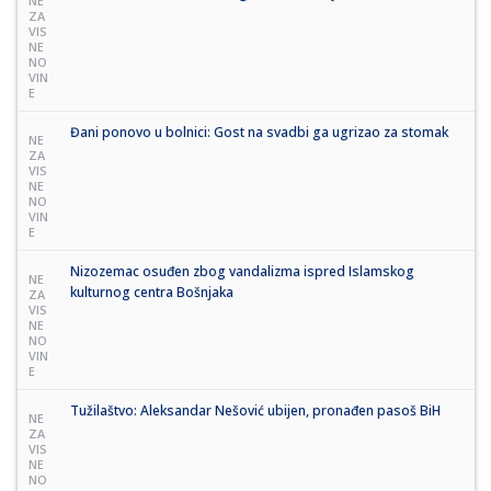
NE
ZA
VIS
NE
NO
VIN
E
Đani ponovo u bolnici: Gost na svadbi ga ugrizao za stomak
NE
ZA
VIS
NE
NO
VIN
E
Nizozemac osuđen zbog vandalizma ispred Islamskog
NE
kulturnog centra Bošnjaka
ZA
VIS
NE
NO
VIN
E
Tužilaštvo: Aleksandar Nešović ubijen, pronađen pasoš BiH
NE
ZA
VIS
NE
NO