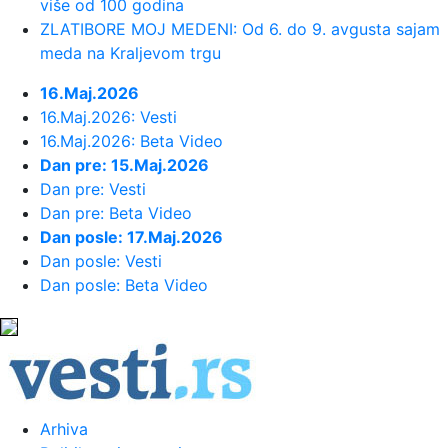
više od 100 godina
ZLATIBORE MOJ MEDENI: Od 6. do 9. avgusta sajam
23:34:
Održana 36. akcija "Crveno-bela
meda na Kraljevom trgu
krv": Prikupljeno je ukupno 307 ...
16.Maj.2026
16.Maj.2026: Vesti
23:33:
Sinančević: "Želim u finale"
16.Maj.2026: Beta Video
Dan pre: 15.Maj.2026
23:31:
U julu u Sloveniji prodato 12,4 posto
Dan pre: Vesti
više automobila
Dan pre: Beta Video
Dan posle: 17.Maj.2026
23:30:
Nada Obrić otvoreno o razvodima:
Dan posle: Vesti
Bivšima sam sve ostavljala, a ...
Dan posle: Beta Video
23:21:
ZVEZDA SPREMA POJAČANJE:
Igrač Real Madrida na korak od Malog K...
23:21:
Izrael pravi plan bez Trampa
Arhiva