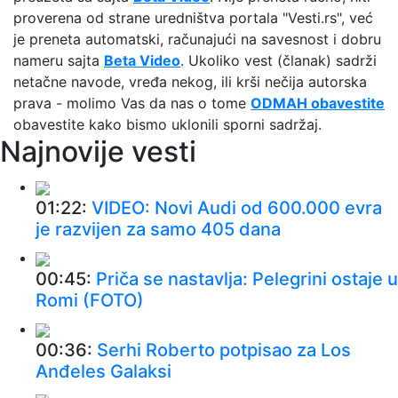
proverena od strane uredništva portala "Vesti.rs", već
je preneta automatski, računajući na savesnost i dobru
nameru sajta
Beta Video
. Ukoliko vest (članak) sadrži
netačne navode, vređa nekog, ili krši nečija autorska
prava - molimo Vas da nas o tome
ODMAH obavestite
obavestite kako bismo uklonili sporni sadržaj.
Najnovije vesti
01:22:
VIDEO: Novi Audi od 600.000 evra
je razvijen za samo 405 dana
00:45:
Priča se nastavlja: Pelegrini ostaje u
Romi (FOTO)
00:36:
Serhi Roberto potpisao za Los
Anđeles Galaksi