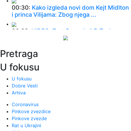
00:30:
Kako izgleda novi dom Kejt Midlton
i princa Vilijama: Zbog njega ...
00:28:
VIDEO: Test Renault 4 E-Tech
00:24:
Dogodilo se na današnji datum, 9.
Pretraga
avgust
U fokusu
00:24:
Džeko u centru spektakla: Šalke
okupio više hiljada navijača
U fokusu
Dobre Vesti
Arhiva
00:24:
Bez golova u Hercegovini: Široki i
Sloga, Sarajevo i Radnik remi...
Coronavirus
Pinkove zvezdice
00:20:
Đura Đ. Trajković br. 26: Plejlista za
Pinkove zvezde
sivu zonu (Fontaines D....
Rat u Ukrajini