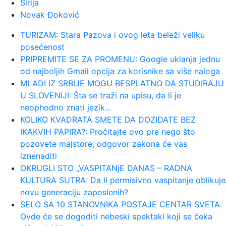
Sirija
Novak Đoković
00:17:
Velika akcija tokom noći i ranog jutra
u Beogradu: Ekipe izlaze ...
TURIZAM: Stara Pazova i ovog leta beleži veliku
posećenost
00:02:
Na današnji dan, 9. avgust
PRIPREMITE SE ZA PROMENU: Google uklanja jednu
od najboljih Gmail opcija za korisnike sa više naloga
MLADI IZ SRBIJE MOGU BESPLATNO DA STUDIRAJU
23:54:
TEŽAK UDARAC ZA HETAFE PRED
U SLOVENIJI: Šta se traži na upisu, da li je
EVROPU: Važan igrač završio sezon...
neophodno znati jezik...
KOLIKO KVADRATA SMETE DA DOZIDATE BEZ
23:46:
Bivši igrač Barselone ide u Los
IKAKVIH PAPIRA?: Pročitajte ovo pre nego što
Anđeles
pozovete majstore, odgovor zakona će vas
iznenaditi
23:45:
Izgubili ste pasoš usred odmora?
OKRUGLI STO „VASPITANjE DANAS – RADNA
Ne paničite: Ovo su koraci koj...
KULTURA SUTRA: Da li permisivno vaspitanje oblikuje
novu generaciju zaposlenih?
SELO SA 10 STANOVNIKA POSTAJE CENTAR SVETA:
23:40:
Svetske DJ zvezde stižu u Sarajevo
Ovde će se dogoditi nebeski spektakl koji se čeka
na prvi Circus Maximus: Fedde...