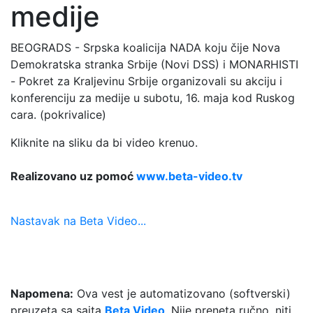
medije
BEOGRADS - Srpska koalicija NADA koju čije Nova
Demokratska stranka Srbije (Novi DSS) i MONARHISTI
- Pokret za Kraljevinu Srbije organizovali su akciju i
konferenciju za medije u subotu, 16. maja kod Ruskog
cara. (pokrivalice)
Kliknite na sliku da bi video krenuo.
Realizovano uz pomoć
www.beta-video.tv
Nastavak na Beta Video...
Napomena:
Ova vest je automatizovano (softverski)
preuzeta sa sajta
Beta Video
. Nije preneta ručno, niti