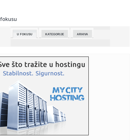
23:52:
S koliko ljudi ste spavali? Evo šta vaša seksualna prošlost
go...
 fokusu
23:42:
KALATES „POPIO“ ISPALU: Voditeljka iskulirala košarkaša
Par...
U FOKUSU
KATEGORIJE
ARHIVA
23:33:
SAD uvele nove sankcije protiv kubanskih političkih i vojnih
lid...
23:30:
Zelenski: Odobrio sam nove operacije ukrajinskih snaga
protiv Rus...
23:30:
Kalates o skandiranju Grobara: Navijači su sjajni, cenimo
to!
23:30:
Eminemova bivša žena neprepoznatljiva! Fotografija
nastala posl...
23:29:
anša: Potvrđen kolaicioni sporazum, sutra podnosim
kandidatur...
23:27:
„MORAMO DA IGRAMO SVIH 40 MINUTA“: Penjaroja posle
pobede nad...
23:27:
Tramp: Odlaže se planirani napad na Iran na molbu