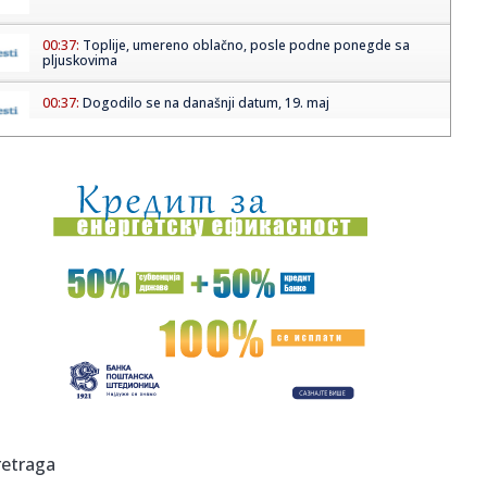
00:37:
Toplije, umereno oblačno, posle podne ponegde sa
pljuskovima
00:37:
Dogodilo se na današnji datum, 19. maj
00:31:
BMW 328 „Bügelfalte“ osvojio titulu „Best of Show“ na Co...
23:58:
Berze na oprezu! Investitori gledaju u iran, naftu i američku
in...
23:57:
Stellantisova fabrika u Francuskoj će početi da proizvodi
kines...
23:53:
Održive navike počinju malim izborima koje pravimo
svakog dana
23:53:
Ekološka edukacija kroz igru, pitanja i kratke online
formate
23:53:
Planiranje izleta u prirodi: kako uživati bez velikog
retraga
ekološkog...