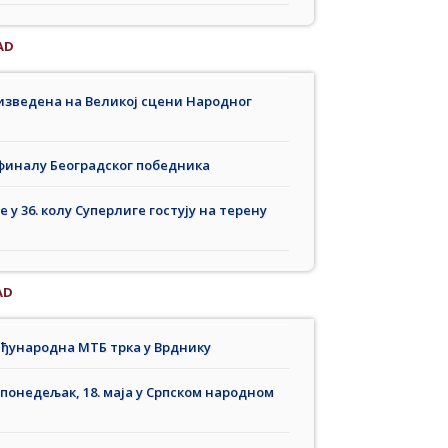
AD
 изведена на Великој сцени Народног
 финалу Београдског победника
у 36. колу Суперлиге гостују на терену
AD
еђународна МТБ трка у Врднику
 понедељак, 18. маја у Српском народном