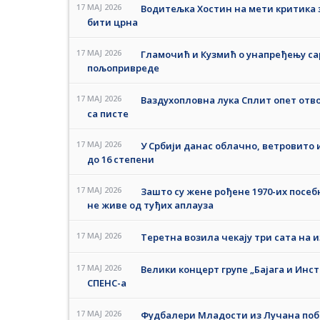
17 MAJ 2026
Водитељка Хостин на мети критика з
бити црна
17 MAJ 2026
Гламочић и Кузмић о унапређењу сар
пољопривреде
17 MAJ 2026
Ваздухопловна лука Сплит опет отв
са писте
17 MAJ 2026
У Србији данас облачно, ветровито 
до 16 степени
17 MAJ 2026
Зашто су жене рођене 1970-их посебне
не живе од туђих аплауза
17 MAJ 2026
Теретна возила чекају три сата на 
17 MAJ 2026
Велики концерт групе „Бајага и Инстр
СПЕНС-а
17 MAJ 2026
Фудбалери Младости из Лучана побе