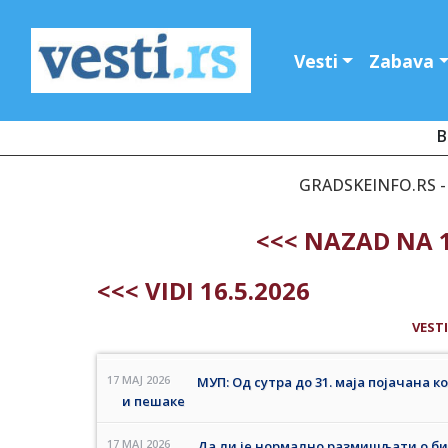
Vesti
Zabava
B
GRADSKEINFO.RS - 
<<< NAZAD NA 1
<<< VIDI 16.5.2026
VESTI
17 MAJ 2026
МУП: Од сутра до 31. маја појачана 
и пешаке
17 MAJ 2026
Да ли је нормално размишљати о би