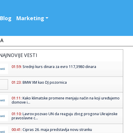
Blog
Marketing
JA
NAJNOVIJE VESTI
01:59:
Srednji kurs dinara za evro 117,3980 dinara
01:23:
BMW XM kao DJ pozornica
01:11:
Kako klimatske promene menjaju način na koji uređujemo
domove i...
01:10:
Lavrov pozvao UN da reaguju zbog progona Ukrajinske
pravoslavne c...
00:41:
Cipras 26. maja predstavlja novu stranku