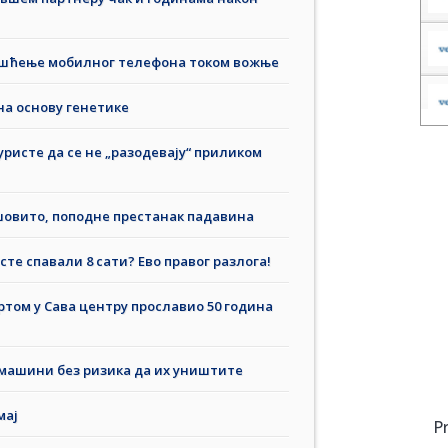
ишћење мобилног телефона током вожње
на основу генетике
уристе да се не „разодевају“ приликом
шовито, поподне престанак падавина
те спавали 8 сати? Ево правог разлога!
том у Сава центру прославио 50 година
 машини без ризика да их уништите
мај
P