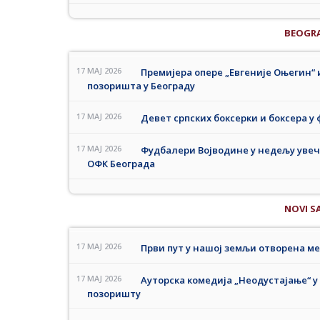
BEOGR
17 MAJ 2026
Премијера опере „Евгеније Оњегин“
позоришта у Београду
17 MAJ 2026
Девет српских боксерки и боксера у
17 MAJ 2026
Фудбалери Војводине у недељу увече 
ОФК Београда
NOVI S
17 MAJ 2026
Први пут у нашој земљи отворена м
17 MAJ 2026
Ауторска комедија „Неодустајање“ у
позоришту