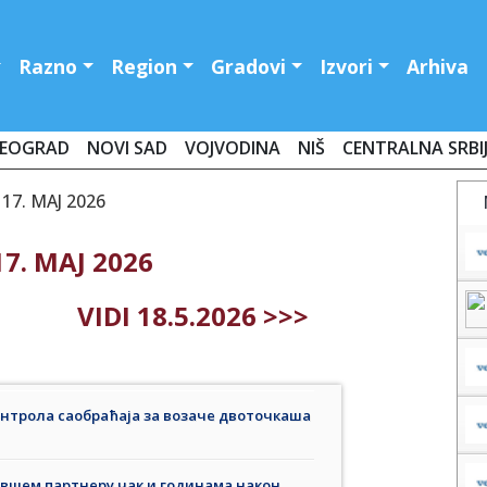
Razno
Region
Gradovi
Izvori
Arhiva
EOGRAD
NOVI SAD
VOJVODINA
NIŠ
CENTRALNA SRBI
17. MAJ 2026
7. MAJ 2026
VIDI 18.5.2026 >>>
контрола саобраћаја за возаче двоточкаша
вшем партнеру чак и годинама након