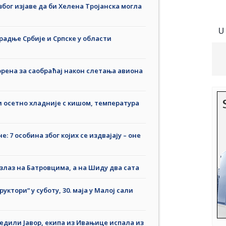
бог изјаве да би Хелена Тројанска могла
U
адње Србије и Српске у области
орена за саобраћај након слетања авиона
и осетно хладније с кишом, температура
: 7 особина због којих се издвајају – оне
излаз на Батровцима, а на Шиду два сата
уктори“ у суботу, 30. маја у Малој сали
дили Јавор, екипа из Ивањице испала из