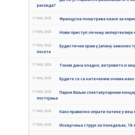
раскида?
17 MAJ 2026
Француска пооштрава казне за кор
17 MAJ 2026
Нови приступ лечењу хипертензије 
17 MAJ 2026
Будистички храм у Јапану замолио т
посете
17 MAJ 2026
Током дана хладно, ветровито и ки
17 MAJ 2026
Будите се са натеченим очима иако с
17 MAJ 2026
Парни Ваљак спектакуларним концер
постојања
17 MAJ 2026
Како правилно опрати патике у веш
17 MAJ 2026
Искључења струје за понедељак, 18. 