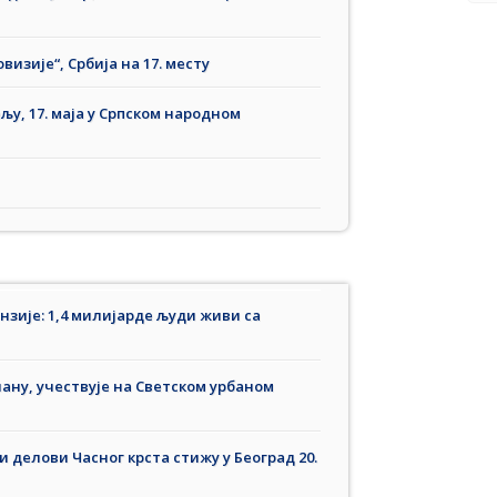
визије“, Србија на 17. месту
љу, 17. маја у Српском народном
зије: 1,4 милијарде људи живи са
ану, учествује на Светском урбаном
 делови Часног крста стижу у Београд 20.