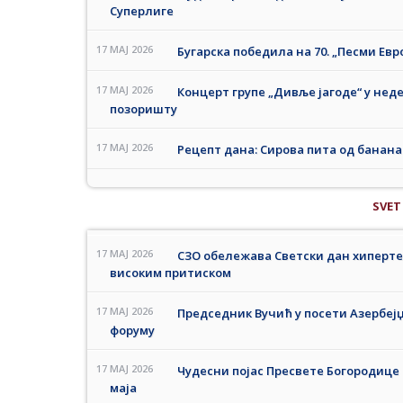
Суперлиге
17 MAJ 2026
Бугарска победила на 70. „Песми Евро
17 MAJ 2026
Концерт групе „Дивље јагоде“ у неде
позоришту
17 MAJ 2026
Рецепт дана: Сирова пита од банана
SVET
17 MAJ 2026
СЗО обележава Светски дан хипертен
високим притиском
17 MAJ 2026
Председник Вучић у посети Азербејџ
форуму
17 MAJ 2026
Чудесни појас Пресвете Богородице и
маја