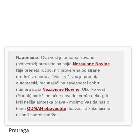
Napomena:
Ova vest je automatizovano
(softverski) preuzeta sa sajta
Nezavisne Novine
.
Nije preneta ručno, niti proverena od strane
uredništva portala "Vesti.rs", već je preneta
automatski, računajući na savesnost i dobru
nameru sajta
Nezavisne Novine
. Ukoliko vest
(članak) sadrži netačne navode, vređa nekog, ili
krši nečija autorska prava - molimo Vas da nas o
tome
ODMAH obavestite
obavestite kako bismo
uklonili sporni sadržaj.
Pretraga