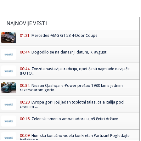
NAJNOVIJE VESTI
01:21:
Mercedes-AMG GT 53 4-Door Coupe
00:44:
Dogodilo se na današnji datum, 7. avgust
00:44:
Zvezda nastavlja tradiciju, opet časti najmlađe navijače
(FOTO...
00:34:
Nissan Qashqai e-Power prešao 1980 km s jednim
rezervoarom goriv...
00:29:
Evropa gori! Još jedan toplotni talas, cela Italija pod
crvenim ...
00:16:
Zelenski smenio ambasadore u još četiri države
00:09:
Humska konačno videla konkretan Partizan! Pogledajte
hajlajtse p...