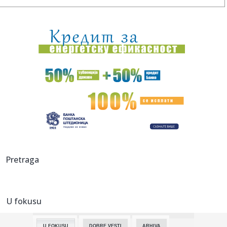
00:05:
Roganović ne pomišlja na opuštanje: Uvek ima mesta za
napredak...
00:04:
Vukotić ne zna ko je Baba: "Vidim da ga svi hvale"
00:01:
Na današnji dan, 7. avgust
23:59:
U predgrađu Damaska podignut autobus u vazduh, dve
osobe poginul...
23:55:
ROMAŠČENKO POSLE POTOPA U HUMSKOJ: Jedna stvar
posebno ga je ra...
23:54:
Aleksić: "Nemamo čega da se plašimo u Kazahstanu"
Pretraga
VIDEO
23:48:
Trener Tobola: "Hteli smo da Partizan napada po krilu"
U fokusu
23:47:
Škoda Peaq u serijskoj proizvodnji
U FOKUSU
DOBRE VESTI
ARHIVA