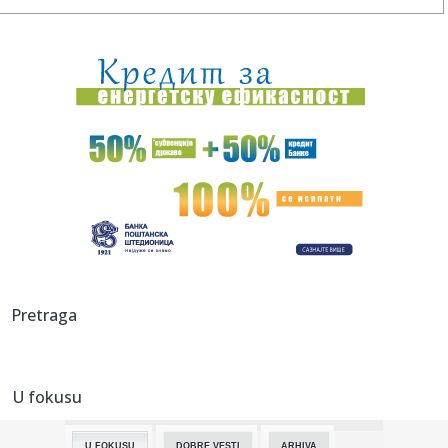
00:18:
Bugatti najavljuje novi jedinstveni automobil
00:15:
Drama na plaži u Italiji! Doktorka iz Beograda pritrčala
turist...
00:02:
Na današnji dan, 6. avgust
23:51:
Tri medalje za Srbiju na EP
23:47:
KIKS PANATINAIKOSA UPRKOS OGROMNIM ULAGANJIMA:
Grčki velikan vod...
23:46:
Tragedija kod Požarevca: Čovek stradao u požaru koji je
Pretraga
sam iz...
23:38:
Lara Gut-Behrami završila karijeru
U fokusu
23:35:
General Motors i SAIC produžili zajedničko ulaganje na još
20 ...
U FOKUSU
DOBRE VESTI
ARHIVA