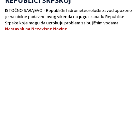
ISTOČNO SARAJEVO - Republički hidrometeorološki zavod upozorio
je na obilne padavine ovog vikenda na jugu i zapadu Republike
Srpske koje mogu da uzrokuju problem sa bujičnim vodama.
Nastavak na Nezavisne Novine...