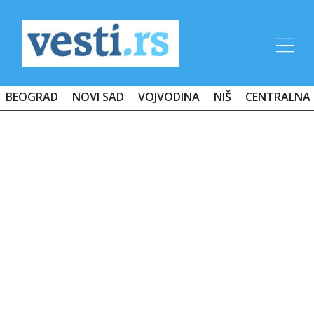
BEOGRAD
NOVI SAD
VOJVODINA
NIŠ
CENTRALNA 