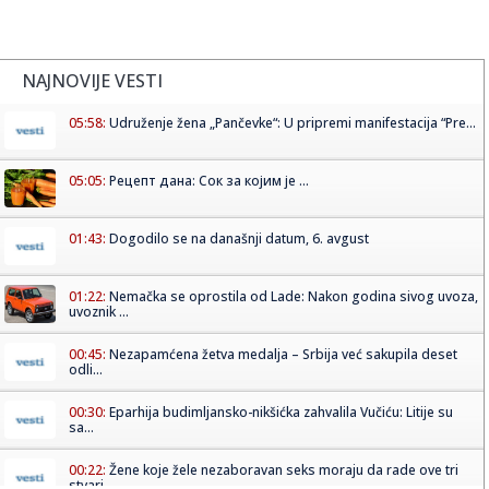
NAJNOVIJE VESTI
05:58:
Udruženje žena „Pančevke“: U pripremi manifestacija “Pre...
05:05:
Рецепт дана: Сок за којим је ...
01:43:
Dogodilo se na današnji datum, 6. avgust
01:22:
Nemačka se oprostila od Lade: Nakon godina sivog uvoza,
uvoznik ...
00:45:
Nezapamćena žetva medalja – Srbija već sakupila deset
odli...
00:30:
Eparhija budimljansko-nikšićka zahvalila Vučiću: Litije su
sa...
00:22:
Žene koje žele nezaboravan seks moraju da rade ove tri
stvari