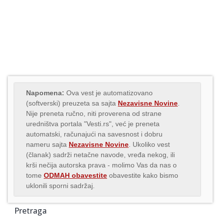
Napomena:
Ova vest je automatizovano
(softverski) preuzeta sa sajta
Nezavisne Novine
.
Nije preneta ručno, niti proverena od strane
uredništva portala "Vesti.rs", već je preneta
automatski, računajući na savesnost i dobru
nameru sajta
Nezavisne Novine
. Ukoliko vest
(članak) sadrži netačne navode, vređa nekog, ili
krši nečija autorska prava - molimo Vas da nas o
tome
ODMAH obavestite
obavestite kako bismo
uklonili sporni sadržaj.
Pretraga