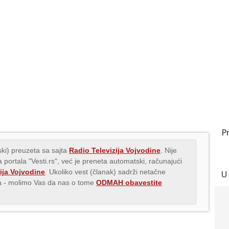
P
ki) preuzeta sa sajta
Radio Televizija Vojvodine
. Nije
 portala "Vesti.rs", već je preneta automatski, računajući
ija Vojvodine
. Ukoliko vest (članak) sadrži netačne
U
ava - molimo Vas da nas o tome
ODMAH obavestite