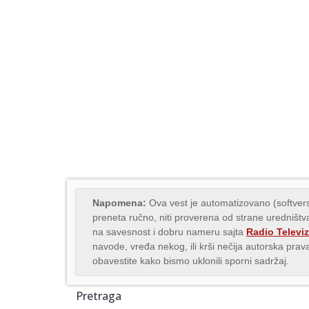
Napomena:
Ova vest je automatizovano (softvers
preneta ručno, niti proverena od strane uredništva
na savesnost i dobru nameru sajta
Radio Televiz
navode, vređa nekog, ili krši nečija autorska pr
obavestite kako bismo uklonili sporni sadržaj.
Pretraga