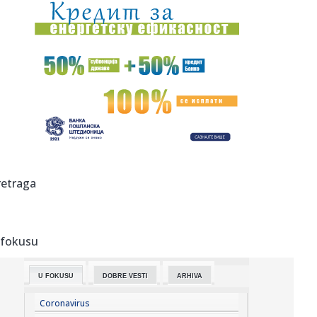
17:11:
Slani mafini gotovi za 20 minuta
17:08:
KLUBOVI SPUSTILI RAMPU SRBIJI: Bogdanović i Micić
propuštaju k...
17:08:
UNS: Skupština Kosova da omogući nesmetan rad svim
medijima na ...
17:05:
Колико дуго може да стоји отворена ...
17:06:
Прва помоћ одојчади и малој деци: ...
retraga
17:06:
Plan ostaje isti – bojkot!
 fokusu
17:06:
"Orlići" se porazom oprostili od EP u Beogradu
U FOKUSU
DOBRE VESTI
ARHIVA
17:05:
70 miliona dinara za program „Domaći kvalitet“
Coronavirus