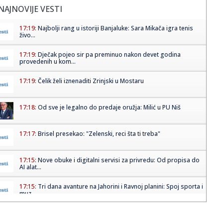
NAJNOVIJE VESTI
17:19:
Najbolji rang u istoriji Banjaluke: Sara Mikača igra tenis
živo...
17:19:
Dječak pojeo sir pa preminuo nakon devet godina
provedenih u kom...
17:19:
Čelik želi iznenaditi Zrinjski u Mostaru
17:18:
Od sve je legalno do predaje oružja: Milić u PU Niš
17:17:
Brisel presekao: "Zelenski, reci šta ti treba"
17:15:
Nove obuke i digitalni servisi za privredu: Od propisa do
AI alat...
17:15:
Tri dana avanture na Jahorini i Ravnoj planini: Spoj sporta i
muz...
17:14:
Panika u Kini zbog tajfuna koji se približava! U dve
provincije ...