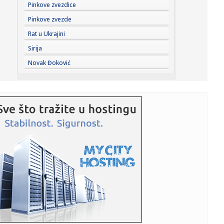
17:04:
Gase se prvi tim i omladinci Dinama Jug
Pinkove zvezdice
Pinkove zvezde
17:04:
Zlostavljanje i silovanje regrutkinja u britanskoj vojnoj
Rat u Ukrajini
školi:...
Sirija
17:02:
Šta ćemo voziti za deset godina: Dizelaši će nestati iz
Novak Đoković
ponud...
17:01:
Sahranjen ruski general – poginuo u eksploziji u Moskvi?
16:59:
Treća akontacija poreza na imovinu dospeva za plaćanje
15. apri...
16:59:
SSP: Ispumpavanje novca iz lokalnih budžeta za
finansiranje Info...
16:59:
Registrovana prva dva slučaja groznice Zapadnog Nila
ove godine ...
16:56:
JANAF i MOL potpisali ugovor: Više od dva miliona tona
nafte
16:55:
Ukrajina u kritičnom nedostaku protivvazdušne odbrane
dok se po...