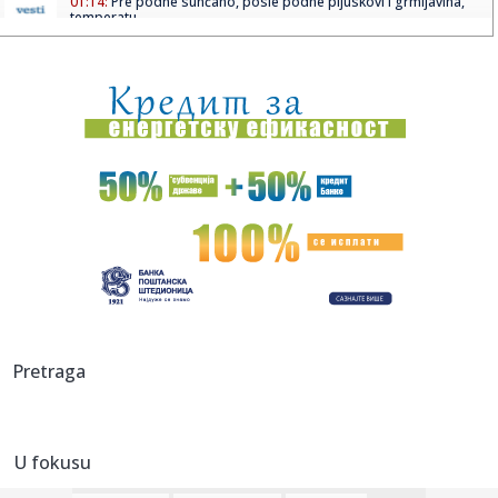
01:14:
Pre podne sunčano, posle podne pljuskovi i grmljavina,
temperatu...
00:56:
VIDEO: BMW XM na testu
00:55:
Železnice Srbije: Vozovi ponovo idu 200 kilometara na sat
00:44:
I fudbalski i muzički spektakl! Madona i Šakira će uveličati ...
00:32:
Dogodilo se na današnji datum, 15. maj
00:31:
Vremeplov: Rođen francuski fizičar Pjer Kiri
00:30:
Monstrum izbo roditelje! Objašnjenje koje je dao policiji je
Pretraga
nev...
00:29:
Daytona Shooting Brake Hommage
U fokusu
00:17:
Uhapšeni majka i sin! Sumnja se da su prodavali drogu