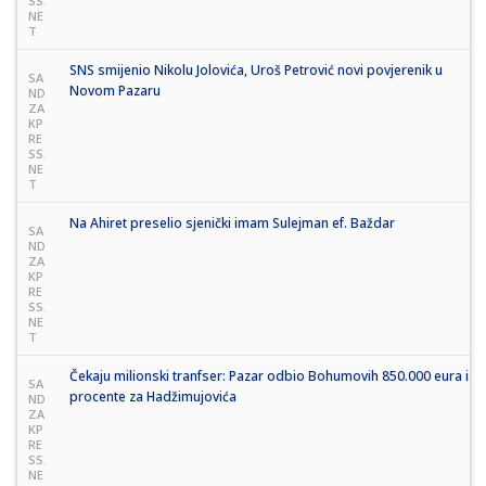
SS.
NE
T
SNS smijenio Nikolu Jolovića, Uroš Petrović novi povjerenik u
SA
Novom Pazaru
ND
ZA
KP
RE
SS.
NE
T
Na Ahiret preselio sjenički imam Sulejman ef. Baždar
SA
ND
ZA
KP
RE
SS.
NE
T
Čekaju milionski tranfser: Pazar odbio Bohumovih 850.000 eura i
SA
procente za Hadžimujovića
ND
ZA
KP
RE
SS.
NE