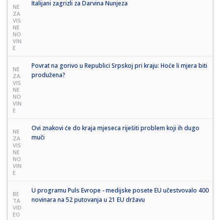
Italijani zagrizli za Darvina Nunjeza
NE
ZA
VIS
NE
NO
VIN
E
Povrat na gorivo u Republici Srpskoj pri kraju: Hoće li mjera biti
NE
produžena?
ZA
VIS
NE
NO
VIN
E
Ovi znakovi će do kraja mjeseca riješiti problem koji ih dugo
NE
muči
ZA
VIS
NE
NO
VIN
E
U programu Puls Evrope - medijske posete EU učestvovalo 400
BE
novinara na 52 putovanja u 21 EU državu
TA
VID
EO