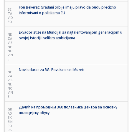
Fon Bekerat: Građani Srbije imaju pravo da budu precizno
BE
informisani o politikama EU
TA
VID
EO
Ekvador stiže na Mundijal sa najtalentovanijom generacijom u
NE
svojoj istoriji i velikim ambicijama
ZA
VIS
NE
NO
VIN
E
Novi udarac za RG: Povukao se i Muzeti
NE
ZA
VIS
NE
NO
VIN
E
Дачић на промоцији 360 полазника Центра за основну
GR
полицијску обуку
AD
SK
EIN
FO.
RS