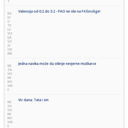
T
Valensija od 0:2 do 3:2 - PAO ne ide na F4 Evrolige!
RA
DI
O
TE
LE
VIZ
IJA
VO
JV
OD
INE
Jedna navika može da otkrije nevjerne muškarce
NE
ZA
VIS
NE
NO
VIN
E
Vic dana: Tata i sin
NE
ZA
VIS
NE
NO
VIN
E