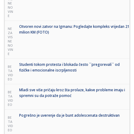
NE
NO
VIN
E
Otvoren novi zatvor na Igmanu: Pogledajte kompleks vrijedan 21
NE
milion KM (FOTO)
ZA
VIS
NE
NO
VIN
E
Studenti tokom protesta i blokada često ``pregorevali`` od
BE
fizičke i emocionalne iscrpljenosti
TA
VID
EO
Mladi sve više pričaju kroz šta prolaze, kakve probleme imaju i
BE
spremni su da potraže pomoć
TA
VID
EO
Pogrešno je uverenje da je bunt adolescenata destruktivan
BE
TA
VID
EO