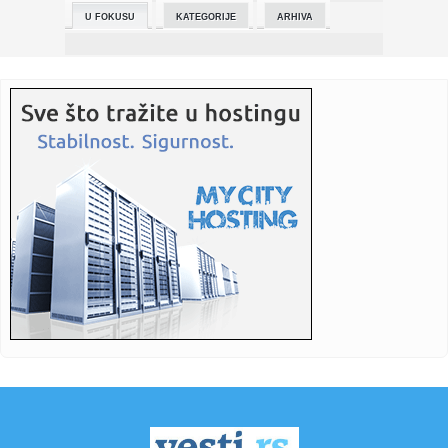
U FOKUSU
KATEGORIJE
ARHIVA
23:52:
Galerija fotografija – Jazz in Rock – Beograd
23:49:
Lada Azimut: Da nije došlo do rata u Ukrajini, ovaj ruski SUV
bi...
23:48:
Opljačkao kuću, pa se nabio na ogradu: Jeziv kraj nakon
pokuša...
23:46:
KLADIONICE OTPISALE SLOVENCE: Zvezda ogroman favorit
u majstorici...
23:41:
Italijanski evrovizijski predstavnik otkazao nastup! Sve se
desil...
23:27:
VIDEO: Test BYD Atto 2 DM-i
23:21:
5 načina da poboljšate dosadni seksualni život
23:21:
"Zlatna žena" pobijedila bolest, pa pokorila Evroviziju
(VIDEO)