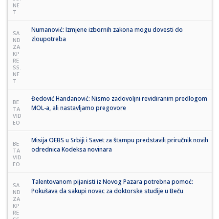
NE
T
Numanović: Izmjene izbornih zakona mogu dovesti do
SA
zloupotreba
ND
ZA
KP
RE
SS.
NE
T
Đedović Handanović: Nismo zadovoljni revidiranim predlogom
BE
MOL-a, ali nastavljamo pregovore
TA
VID
EO
Misija OEBS u Srbiji i Savet za štampu predstavili priručnik novih
BE
odrednica Kodeksa novinara
TA
VID
EO
Talentovanom pijanisti iz Novog Pazara potrebna pomoć:
SA
Pokušava da sakupi novac za doktorske studije u Beču
ND
ZA
KP
RE