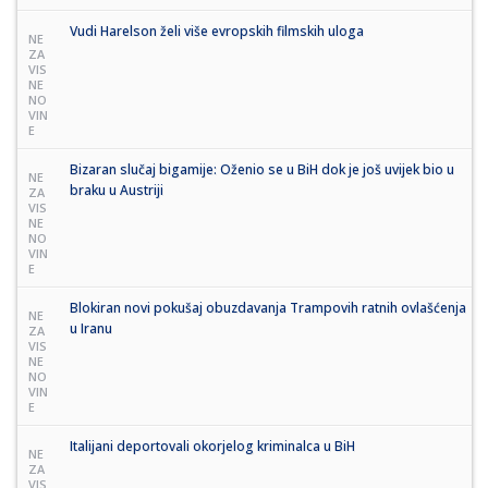
Vudi Harelson želi više evropskih filmskih uloga
NE
ZA
VIS
NE
NO
VIN
E
Bizaran slučaj bigamije: Oženio se u BiH dok je još uvijek bio u
NE
braku u Austriji
ZA
VIS
NE
NO
VIN
E
Blokiran novi pokušaj obuzdavanja Trampovih ratnih ovlašćenja
NE
u Iranu
ZA
VIS
NE
NO
VIN
E
Italijani deportovali okorjelog kriminalca u BiH
NE
ZA
VIS