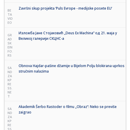
Završni skup projekta ‘Puls Evrope - medijske posete EU’
BE
TA
VID
EO
Изложба Јане Стојаковић „Deus Ex Machina“ од 21. маја у
GR
Великој галерији СКЦНС-а
AD
SK
EIN
FO.
RS
Obnova Hajdar-pašine džamije u Bijelom Polju blokirana uprkos
SA
stručnim nalazima
ND
ZA
KP
RE
SS.
NE
T
Akademik Šerbo Rastoder o filmu „Obraz“: Neko se previše
SA
zaigrao
ND
ZA
KP
RE
SS.