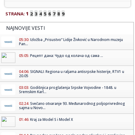
STRANA:
1
2
3
4
5
6
7
8
9
NAJNOVIJE VESTI
05:30:
Izložba „Prisustvo” Lidije Živković u Narodnom muzeju
Pan...
05:05:
Рецепт дана: Чудо од колача од сама ...
04:06:
SIGNALI: Regiona u raljama antisrpske histerije, RTV1 u
20.05
03:03:
Godišnjica proglašenja Srpske Vojvodine - 1848. u
Sremskim Karl...
02:24:
Svečano otvaranje 93. Međunarodnog poljoprivrednog
sajma u Novo...
01:46:
Kraj za Model S i Model X