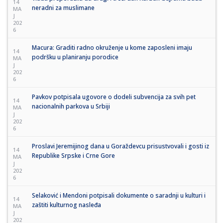
14
neradni za muslimane
MA
J
202
6
Macura: Graditi radno okruženje u kome zaposleni imaju
14
podršku u planiranju porodice
MA
J
202
6
Pavkov potpisala ugovore o dodeli subvencija za svih pet
14
nacionalnih parkova u Srbiji
MA
J
202
6
Proslavi Jeremijinog dana u Goraždevcu prisustvovali i gosti iz
14
Republike Srpske i Crne Gore
MA
J
202
6
Selaković i Mendoni potpisali dokumente o saradnji u kulturi i
14
zaštiti kulturnog nasleđa
MA
J
202