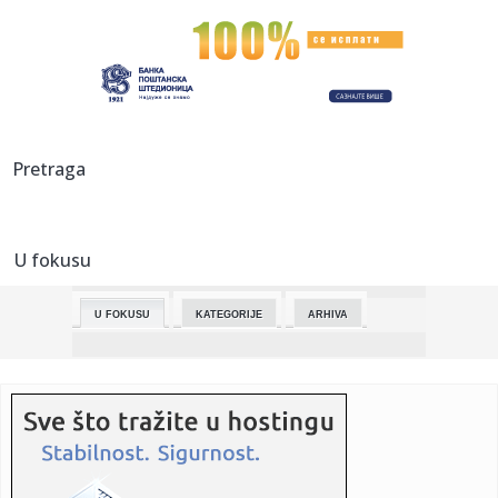
00:14:
Dogodilo se na današnji datum, 16. maj
23:58:
Vang Ji: Amerika razume stav Kine u vezi sa Tajvanom
23:58:
Sindikat i radnički savet Volkswagena protiv zatvaranja
Pretraga
fabrika ...
23:54:
DA LI JE POENTA FUDBALA DA SAMO BOGATAŠI NAPUNE
STADION? Predsed...
U fokusu
23:47:
Svečano otvoren 93. Međunarodni poljoprivredni sajam u
Novom Sa...
U FOKUSU
KATEGORIJE
ARHIVA
23:36:
PRODAJE SE IMOVINA VARTEX -a U VRANJU
23:34:
Studenti Univerziteta u Nišu apeluju na MUP na uzdržanost
od or...
23:32:
Vremenska prognoza za vikend, 16. i 17. maj 2026.