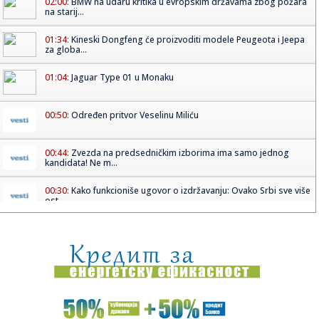
02:00:
BMW na udaru kritika u evropskim državama zbog požara
na starij...
01:34:
Kineski Dongfeng će proizvoditi modele Peugeota i Jeepa
za globa...
01:04:
Jaguar Type 01 u Monaku
00:50:
Određen pritvor Veselinu Miliću
00:44:
Zvezda na predsedničkim izborima ima samo jednog
kandidata! Ne m...
00:30:
Kako funkcioniše ugovor o izdržavanju: Ovako Srbi sve više
ost...
00:30:
Euro NCAP javno upozorio vlasnike MG3: Da li ste rešili
problem ...
00:21:
Sportski objektiv RTV1/ 19.00
00:15:
U avion nisu smeli nikakvi kineski proizvodi: Stroga odluka
ameri...