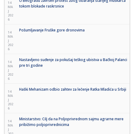
U Beogradu završen protest zbog obaranja starijeg muškarca
14
tokom blokade raskrsnice
MA
J
202
6
Pošumljavanje Fruške gore dronovima
14
MA
J
202
6
Nastavljeno suđenje za pokušaj teškog ubistva u Bačkoj Palanci
14
pre tri godine
MA
J
202
6
Haški Mehanizam odbio zahtev za lečenje Ratka Mladića u Srbiji
14
MA
J
202
6
Ministarstvo: Cilj da na Poljoprivrednom sajmu agrarne mere
14
pribižimo poljoprivrednicima
MA
J
202