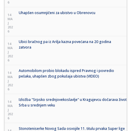
6
Uhapšen osumnjičeni za ubistvo u Obrenovcu
14
MA
J
202
6
Ubici bračnog pa iz Arilja kazna povećana na 20 godina
14
zatvora
MA
J
202
6
Automobilom probio blokadu ispred Pravnog i povredio
14
pešaka, uhapšen zbog pokušaja ubistva (VIDEO)
MA
J
202
6
Izložba "Srpsko srednjovekoslavlje" u Kragujevcu dočarava život
14
Srba u srednjem veku
MA
J
202
6
Stonoteniserke Novog Sada osvojile 11. titulu prvaka Super lige
14