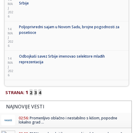
Srbije
MA
J
202
6
Poljoprivredni sajam u Novom Sadu, brojne pogodnosti za
14
posetioce
MA
J
202
6
Odbojkaši savez Srbije imenovao selektore mlađih
14
reprezentacija
MA
J
202
6
STRANA:
1
2
3
4
NAJNOVIJE VESTI
02:56:
Promenljivo oblačno i nestabilno s kišom, popodne
lokalno grad ...