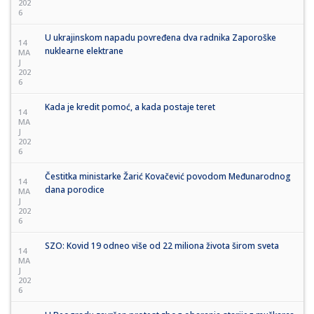
202
6
U ukrajinskom napadu povređena dva radnika Zaporoške
14
nuklearne elektrane
MA
J
202
6
Kada je kredit pomoć, a kada postaje teret
14
MA
J
202
6
Čestitka ministarke Žarić Kovačević povodom Međunarodnog
14
dana porodice
MA
J
202
6
SZO: Kovid 19 odneo više od 22 miliona života širom sveta
14
MA
J
202
6