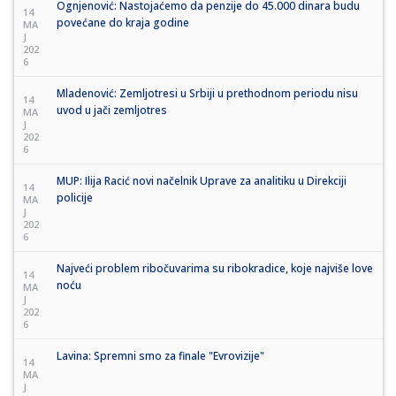
Ognjenović: Nastojaćemo da penzije do 45.000 dinara budu
14
povećane do kraja godine
MA
J
202
6
Mladenović: Zemljotresi u Srbiji u prethodnom periodu nisu
14
uvod u jači zemljotres
MA
J
202
6
MUP: Ilija Racić novi načelnik Uprave za analitiku u Direkciji
14
policije
MA
J
202
6
Najveći problem ribočuvarima su ribokradice, koje najviše love
14
noću
MA
J
202
6
Lavina: Spremni smo za finale "Evrovizije"
14
MA
J