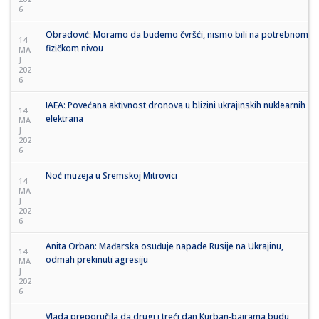
6
Obradović: Moramo da budemo čvršći, nismo bili na potrebnom
14
fizičkom nivou
MA
J
202
6
IAEA: Povećana aktivnost dronova u blizini ukrajinskih nuklearnih
14
elektrana
MA
J
202
6
Noć muzeja u Sremskoj Mitrovici
14
MA
J
202
6
Anita Orban: Mađarska osuđuje napade Rusije na Ukrajinu,
14
odmah prekinuti agresiju
MA
J
202
6
Vlada preporučila da drugi i treći dan Kurban-bajrama budu