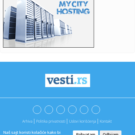
23:31:
MURINJO GOTOVO IZVESNO NOVI TRENER REALA: Španska
Marka piše, s...
23:19:
Sprema im se dejt: Dve pande putuju u Ameriku, ali pre
puta moraj...
23:17:
Liverpulu visi Liga šampiona! Aston Vila ispratila Redse sa
čet...
23:16:
Beogradski dani porodice, 15. i 16. maj 2026.
23:08:
TRENER CEDEVITE OGORČEN NAKON ISPADANJA: „Ovo je
poraz sporta,...
23:06:
Cakić: Isključenje Zdravkovića je unapred pripremljeno
23:05:
Oglasio se RTS nakon sramne izjave MIlana Bukvića u
Poteri! Trag...
23:04:
Američki zvaničnici upozoravaju da bi kraj rata u Ukrajini
zna...
Arhiva
Politika privatnosti
Uslovi korišćenja
Kontakt
23:02:
Idealna poza za muškarce sa manjim polnim organom
Naš sajt koristi kolačiće kako bi
Prihvatam
Odbijam