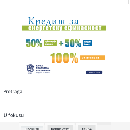
11:58:
Kultni kvart najposećenijeg grada u Evropi postao je
"zombi zona...
11:56:
"Dvaput smo ga ubili": Mitić je bio četvrta žrtva Belivukovog
...
11:54:
Šta je bio razlog posete?
11:53:
Ulica Branislava Nušića bez vode
11:53:
Vojvodina dobila Radnik u Novom Sadu
11:53:
"Tobdžije" sada deluju još strašnije
Pretraga
11:50:
Poznato ko dovodi igrače u Partizan
U fokusu
11:49:
Tokom MUP-ove pojačane kontrole otkriveno gotovo
44.000 prekrša...
U FOKUSU
DOBRE VESTI
ARHIVA