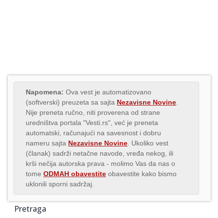
Napomena:
Ova vest je automatizovano
(softverski) preuzeta sa sajta
Nezavisne Novine
.
Nije preneta ručno, niti proverena od strane
uredništva portala "Vesti.rs", već je preneta
automatski, računajući na savesnost i dobru
nameru sajta
Nezavisne Novine
. Ukoliko vest
(članak) sadrži netačne navode, vređa nekog, ili
krši nečija autorska prava - molimo Vas da nas o
tome
ODMAH obavestite
obavestite kako bismo
uklonili sporni sadržaj.
Pretraga