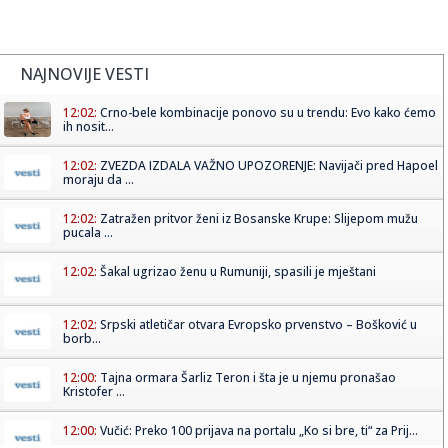
NAJNOVIJE VESTI
12:02:
Crno-bele kombinacije ponovo su u trendu: Evo kako ćemo
ih nosit...
12:02:
ZVEZDA IZDALA VAŽNO UPOZORENJE: Navijači pred Hapoel
moraju da ...
12:02:
Zatražen pritvor ženi iz Bosanske Krupe: Slijepom mužu
pucala ...
12:02:
Šakal ugrizao ženu u Rumuniji, spasili je mještani
12:02:
Srpski atletičar otvara Evropsko prvenstvo – Bošković u
borb...
12:00:
Tajna ormara Šarliz Teron i šta je u njemu pronašao
Kristofer ...
12:00:
Vučić: Preko 100 prijava na portalu „Ko si bre, ti“ za Prij...