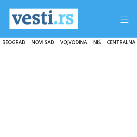
BEOGRAD
NOVI SAD
VOJVODINA
NIŠ
CENTRALNA 