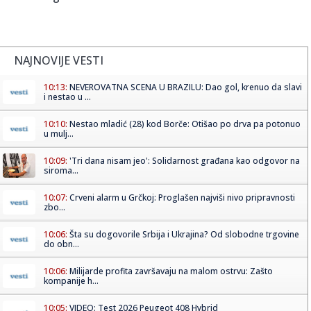
NAJNOVIJE VESTI
10:13:
NEVEROVATNA SCENA U BRAZILU: Dao gol, krenuo da slavi
i nestao u ...
10:10:
Nestao mladić (28) kod Borče: Otišao po drva pa potonuo
u mulj...
10:09:
'Tri dana nisam jeo': Solidarnost građana kao odgovor na
siroma...
10:07:
Crveni alarm u Grčkoj: Proglašen najviši nivo pripravnosti
zbo...
10:06:
Šta su dogovorile Srbija i Ukrajina? Od slobodne trgovine
do obn...
10:06:
Milijarde profita završavaju na malom ostrvu: Zašto
kompanije h...
10:05:
VIDEO: Test 2026 Peugeot 408 Hybrid