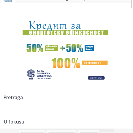
10:04:
Nissan uči od Kineza: Razvoj novog automobila sada traje
upola k...
10:00:
Дачић: Ватргасци-спасиоци данима ...
10:02:
Bivši zaposleni u Apple-u odavao tajne kad je otišao u
OpenAI?
10:00:
Novo istraživanje NSPM: Glavna promena - porasla
podrška Studen...
10:00:
Agroanalitičar: Država nema pare da prizna, ali su štete u
pol...
10:00:
Energetske proteinske kuglice od čokolade i putera od
Pretraga
kikirikija
09:56:
Шпански тенисер Рафаел Ходар у ...
U fokusu
09:58:
Senzacija u Torontu: Sabalenka eliminisana u osmini finala!