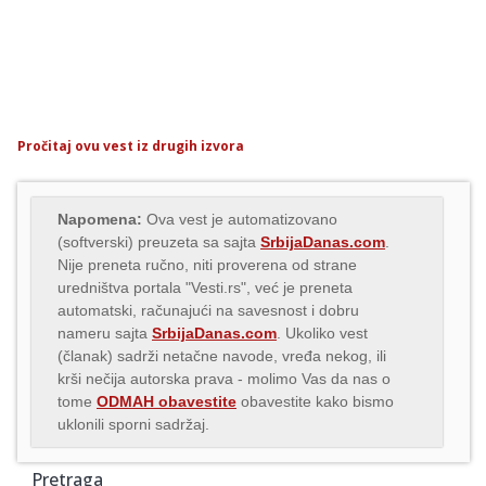
Pročitaj ovu vest iz drugih izvora
Napomena:
Ova vest je automatizovano
(softverski) preuzeta sa sajta
SrbijaDanas.com
.
Nije preneta ručno, niti proverena od strane
uredništva portala "Vesti.rs", već je preneta
automatski, računajući na savesnost i dobru
nameru sajta
SrbijaDanas.com
. Ukoliko vest
(članak) sadrži netačne navode, vređa nekog, ili
krši nečija autorska prava - molimo Vas da nas o
tome
ODMAH obavestite
obavestite kako bismo
uklonili sporni sadržaj.
Pretraga