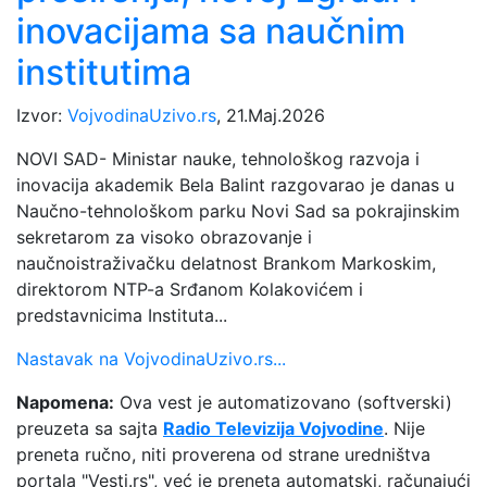
inovacijama sa naučnim
institutima
Izvor:
VojvodinaUzivo.rs
, 21.Maj.2026
NOVI SAD- Ministar nauke, tehnološkog razvoja i
inovacija akademik Bela Balint razgovarao je danas u
Naučno-tehnološkom parku Novi Sad sa pokrajinskim
sekretarom za visoko obrazovanje i
naučnoistraživačku delatnost Brankom Markoskim,
direktorom NTP-a Srđanom Kolakovićem i
predstavnicima Instituta...
Nastavak na VojvodinaUzivo.rs...
Napomena:
Ova vest je automatizovano (softverski)
preuzeta sa sajta
Radio Televizija Vojvodine
. Nije
preneta ručno, niti proverena od strane uredništva
portala "Vesti.rs", već je preneta automatski, računajući