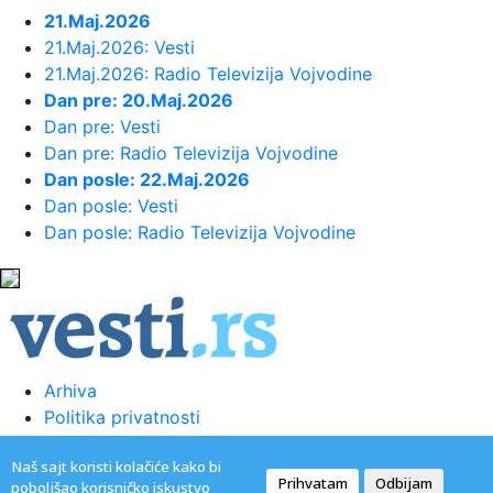
23:44:
"Mesi bi bio Pikaso" VIDEO
21.Maj.2026
21.Maj.2026: Vesti
21.Maj.2026: Radio Televizija Vojvodine
23:41:
Marinović nakon pobjede: Zaslužili
Dan pre: 20.Maj.2026
smo još koji gol, ali svaka...
Dan pre: Vesti
Dan pre: Radio Televizija Vojvodine
23:41:
Može li ljetna avantura ipak nekako
Dan posle: 22.Maj.2026
prerasti u ozbiljnu vezu?
Dan posle: Vesti
Dan posle: Radio Televizija Vojvodine
23:38:
Partizan demolirao Tobol, Ilić
konačno zadovoljan: Na momente j...
23:36:
U Minhenu krenula serijska
proizvodnja potpuno električnog BMW-a...
Arhiva
Politika privatnosti
23:35:
Otkriveni detalji pucnjave na
Uslovi korišćenja
američki konzulat; Iza svega stoji...
Naš sajt koristi kolačiće kako bi
Kontakt
Prihvatam
Odbijam
poboljšao korisničko iskustvo