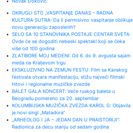
Novak Đoković
00:01:
Na današnji dan, 7. avgust
OKRUGLI STO „VASPITANjE DANAS – RADNA
KULTURA SUTRA: Da li permisivno vaspitanje oblikuje
23:59:
U predgrađu Damaska podignut
novu generaciju zaposlenih?
autobus u vazduh, dve osobe poginul...
SELO SA 10 STANOVNIKA POSTAJE CENTAR SVETA:
Ovde će se dogoditi nebeski spektakl koji se čeka
više od 100 godina
23:55:
ROMAŠČENKO POSLE POTOPA U
ZLATIBORE MOJ MEDENI: Od 6. do 9. avgusta sajam
HUMSKOJ: Jedna stvar posebno ga je ra...
meda na Kraljevom trgu
EKSKLUZIVNO NA ZEMUN FESTU: Film sa Kanskog
23:54:
Aleksić: "Nemamo čega da se
festivala otvara manifestaciju, stižu najveći filmski
plašimo u Kazahstanu" VIDEO
hitovi i regionalne muzičke zvezde
BALET GALA KONCERT: Veče ruskog baleta u
23:48:
Trener Tobola: "Hteli smo da
Beogradu pomereno za 20. septembar
Partizan napada po krilu"
KOLUMBIJSKA MUZIČKA ZVEZDA KAROL G: Objavila
je novi singl „Matadora“
„ARHEOLOG I JA – JEDAN DAN U PRAISTORIJI":
23:47:
Škoda Peaq u serijskoj proizvodnji
Radionica za decu stariju od sedam godina