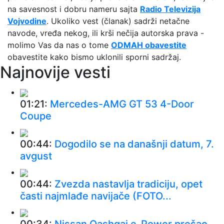
na savesnost i dobru nameru sajta
Radio Televizija
Vojvodine
. Ukoliko vest (članak) sadrži netačne
navode, vređa nekog, ili krši nečija autorska prava -
molimo Vas da nas o tome
ODMAH obavestite
obavestite kako bismo uklonili sporni sadržaj.
Najnovije vesti
01:21:
Mercedes-AMG GT 53 4-Door
Coupe
00:44:
Dogodilo se na današnji datum, 7.
avgust
00:44:
Zvezda nastavlja tradiciju, opet
časti najmlađe navijače (FOTO...