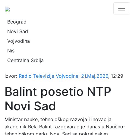
Beograd
Novi Sad
Vojvodina
Niš
Centralna Srbija
Izvor:
Radio Televizija Vojvodine
,
21.Maj.2026
, 12:29
Balint posetio NTP
Novi Sad
Ministar nauke, tehnološkog razvoja i inovacija
akademik Bela Balint razgovarao je danas u Naučno-
tehnološkom parku Novi Sad sa pokrajinskim