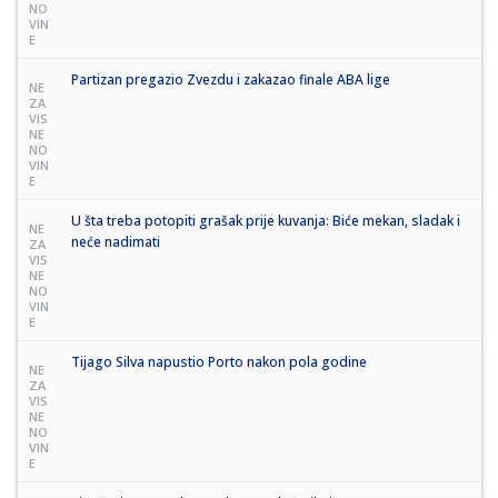
NO
VIN
E
Partizan pregazio Zvezdu i zakazao finale ABA lige
NE
ZA
VIS
NE
NO
VIN
E
U šta treba potopiti grašak prije kuvanja: Biće mekan, sladak i
NE
neće nadimati
ZA
VIS
NE
NO
VIN
E
Tijago Silva napustio Porto nakon pola godine
NE
ZA
VIS
NE
NO
VIN
E