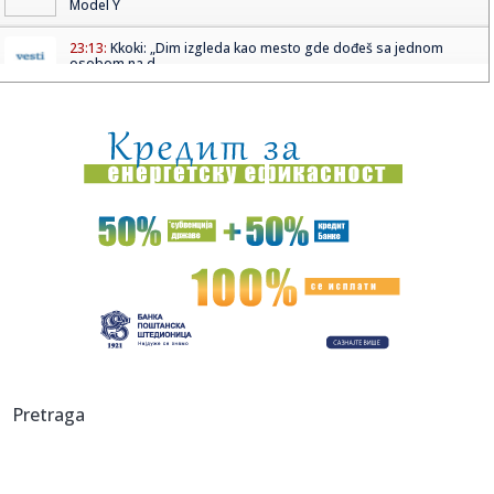
Model Y
23:13:
Kkoki: „Dim izgleda kao mesto gde dođeš sa jednom
osobom na d...
23:08:
Završen 5. Social Media Summit by Telemach
22:59:
Luka Koper povećala dobit za 25 odsto uprkos globalnim
krizama
22:59:
Real Madrid savladao Valensiju za plasman u finale
Evrolige
22:59:
Bolest "deset ljekara": Miješaju je s drugima zbog sličnih
simp...
22:59:
Muzičar otkrio pravilo u braku: "Ja mogu da imam više
partnerki...
22:53:
Komšiluk porodice iz BiH: Još smo svi u šoku zbog pogibije
Pretraga
dje...
22:53:
Nebenzja: Napad u Starobeljsku na civilni objekat je ratni
zloči...