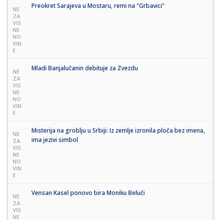
Preokret Sarajeva u Mostaru, remi na "Grbavici"
NE
ZA
VIS
NE
NO
VIN
E
Mladi Banjalučanin debituje za Zvezdu
NE
ZA
VIS
NE
NO
VIN
E
Misterija na groblju u Srbiji: Iz zemlje izronila ploča bez imena,
NE
ima jezivi simbol
ZA
VIS
NE
NO
VIN
E
Vensan Kasel ponovo bira Moniku Beluči
NE
ZA
VIS
NE