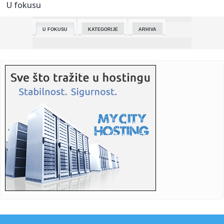
U fokusu
22:52:
Nove generacije ponovo čitaju klasike
U FOKUSU
KATEGORIJE
ARHIVA
22:46:
Mađar: Ostaje zabrana uvoza poljoprivrednih proizvoda iz
Ukrajin...
22:44:
Ugasila se Lada u Njemačkoj nakon pola vijeka
22:38:
Premijer Šarif ide u Kinu dok Pakistan pojačava napore za
posre...
22:35:
Beauty agenda powered by Eucerin® u znaku inspirativne
ženske e...
22:35:
Lepota&Zdravlje Beauty agenda powered by Eucerin®:
Tajna zdr...
22:35:
Srbi i Hrvati žive u gradu pod zemljom: Imaju i crkvu
uklesanu u...
22:35:
Da li ste najinteligentnija osoba u prostoriji? Ove tri navike
to...
22:30:
Goci: Nema dvostrukih, samo evropskih standarda koje