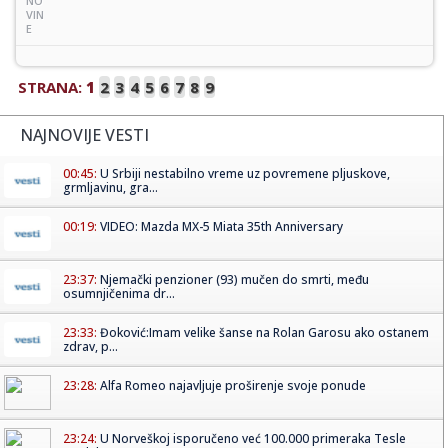
NO
VIN
E
STRANA:
1
2
3
4
5
6
7
8
9
NAJNOVIJE VESTI
00:45:
U Srbiji nestabilno vreme uz povremene pljuskove,
grmljavinu, gra...
00:19:
VIDEO: Mazda MX-5 Miata 35th Anniversary
23:37:
Njemački penzioner (93) mučen do smrti, među
osumnjičenima dr...
23:33:
Đoković:Imam velike šanse na Rolan Garosu ako ostanem
zdrav, p...
23:28:
Alfa Romeo najavljuje proširenje svoje ponude
23:24:
U Norveškoj isporučeno već 100.000 primeraka Tesle