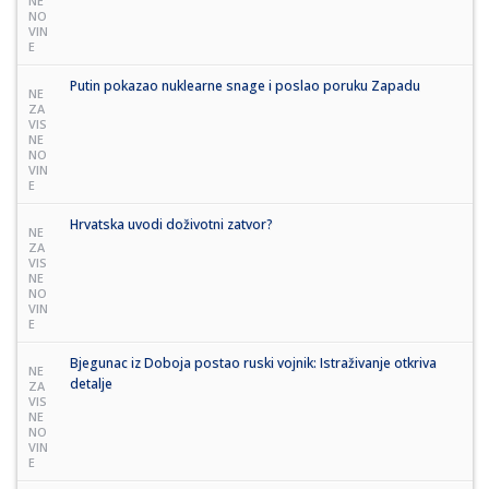
NE
NO
VIN
E
Putin pokazao nuklearne snage i poslao poruku Zapadu
NE
ZA
VIS
NE
NO
VIN
E
Hrvatska uvodi doživotni zatvor?
NE
ZA
VIS
NE
NO
VIN
E
Bjegunac iz Doboja postao ruski vojnik: Istraživanje otkriva
NE
detalje
ZA
VIS
NE
NO
VIN
E