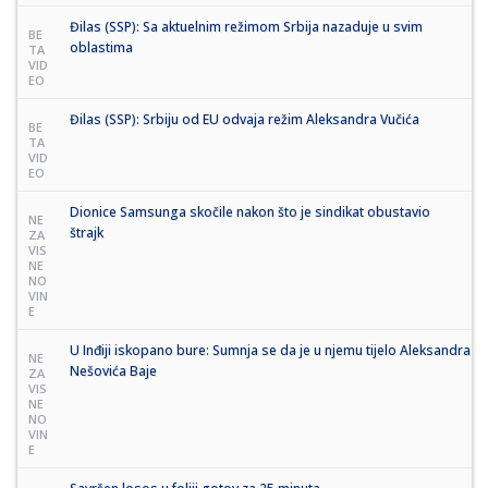
Đilas (SSP): Sa aktuelnim režimom Srbija nazaduje u svim
BE
oblastima
TA
VID
EO
Đilas (SSP): Srbiju od EU odvaja režim Aleksandra Vučića
BE
TA
VID
EO
Dionice Samsunga skočile nakon što je sindikat obustavio
NE
štrajk
ZA
VIS
NE
NO
VIN
E
U Inđiji iskopano bure: Sumnja se da je u njemu tijelo Aleksandra
NE
Nešovića Baje
ZA
VIS
NE
NO
VIN
E