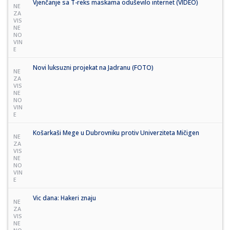
Vjenčanje sa T-reks maskama oduševilo internet (VIDEO)
NE
ZA
VIS
NE
NO
VIN
E
Novi luksuzni projekat na Jadranu (FOTO)
NE
ZA
VIS
NE
NO
VIN
E
Košarkaši Mege u Dubrovniku protiv Univerziteta Mičigen
NE
ZA
VIS
NE
NO
VIN
E
Vic dana: Hakeri znaju
NE
ZA
VIS
NE