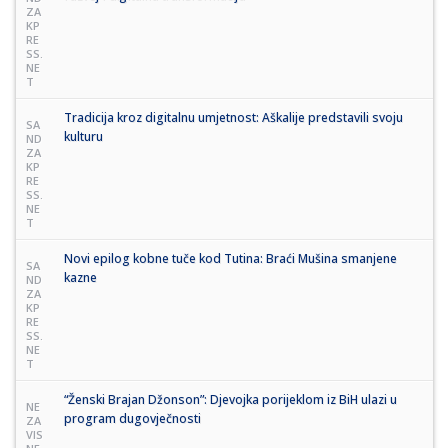
ZA
KP
RE
SS.
NE
T
Tradicija kroz digitalnu umjetnost: Aškalije predstavili svoju
SA
kulturu
ND
ZA
KP
RE
SS.
NE
T
Novi epilog kobne tuče kod Tutina: Braći Mušina smanjene
SA
kazne
ND
ZA
KP
RE
SS.
NE
T
“Ženski Brajan Džonson”: Djevojka porijeklom iz BiH ulazi u
NE
program dugovječnosti
ZA
VIS