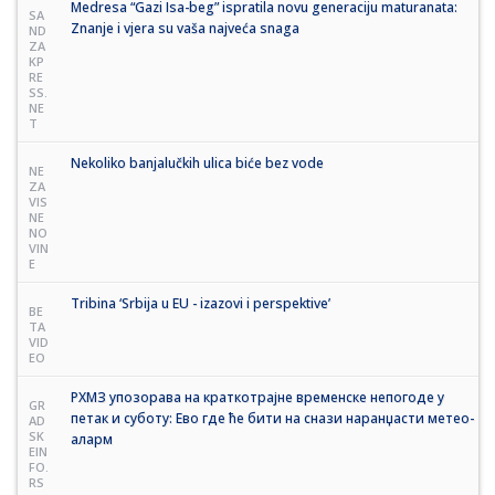
Medresa “Gazi Isa-beg” ispratila novu generaciju maturanata:
SA
Znanje i vjera su vaša najveća snaga
ND
ZA
KP
RE
SS.
NE
T
Nekoliko banjalučkih ulica biće bez vode
NE
ZA
VIS
NE
NO
VIN
E
Tribina ‘Srbija u EU - izazovi i perspektive’
BE
TA
VID
EO
РХМЗ упозорава на краткотрајне временске непогоде у
GR
петак и суботу: Ево где ће бити на снази наранџасти метео-
AD
SK
аларм
EIN
FO.
RS