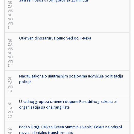
Savršen losos u foliji gotov za 25 minuta
NE
ZA
VIS
NE
NO
VIN
E
Otkriven dinosarurus puno veći od T-Rexa
NE
ZA
VIS
NE
NO
VIN
E
Nacrtu zakona o unutrašnjim poslovima učvršćuje politizaciju
BE
policije
TA
VID
EO
U radnoj grupi za izmene i dopune Porodičnog zakona tri
BE
organizacija sa dna rang liste
TA
VID
EO
Počeo Drugi Balkan Green Summit u Sjenici: Fokus na održivi
SA
razvoj i digitalnu transformaciju
ND