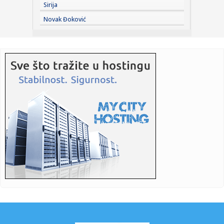
Sirija
23:22:
KAKVA PORUKA PRED NASTAVAK SEZONE: Srbija nadigrala
Novak Đoković
Rusiju posle ...
23:21:
Nestao nakit vrijedan 10.000 evra: Snimak otkrio krajnje
neobičn...
23:21:
Krvoproliće u Gracu: Turčin izbo muškarca iz BiH i još
dvojic...
23:21:
Španija od subote uvodi kontrole za putnike iz Italije: Evo
šta...
23:21:
Pucano na vilu bogatog srpskog trgovca nekretninama u
Minhenu
23:21:
Ako vam nije do vježbanja, ova dvominutna aktivnost može
biti o...
23:21:
Teška saobraćajka u Prijedoru: Povrijeđen vozač motora
23:21:
U Zvorniku nastupali guslari iz Srbije, Crne Gore i Republike
Srp...