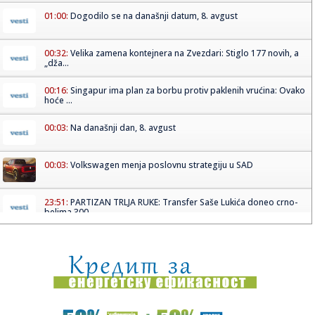
01:00:
Dogodilo se na današnji datum, 8. avgust
00:32:
Velika zamena kontejnera na Zvezdari: Stiglo 177 novih, a
„dža...
00:16:
Singapur ima plan za borbu protiv paklenih vrućina: Ovako
hoće ...
00:03:
Na današnji dan, 8. avgust
00:03:
Volkswagen menja poslovnu strategiju u SAD
23:51:
PARTIZAN TRLJA RUKE: Transfer Saše Lukića doneo crno-
belima 300...
23:48:
Otišao iz Arsenala pre nego što su podigli trofej – vratio
se...
23:47:
Srpkinje pronašle novčanik u Čanju, pa uradile nešto što je
...
23:46:
Detalji drame na nemačkom aerodromu: Vozač nogom