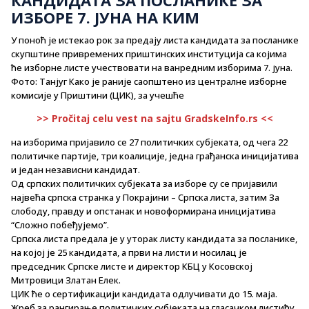
ИЗБОРЕ 7. ЈУНА НА КИМ
У поноћ је истекао рок за предају листа кандидата за посланике
скупштине привремених приштинских институција са којима
ће изборне листе учествовати на ванредним изборима 7. јуна.
Фото: Танјуг Како је раније саопштено из централне изборне
комисије у Приштини (ЦИК), за учешће
>> Pročitaj celu vest na sajtu GradskeInfo.rs <<
на изборима пријавило се 27 политичких субјеката, од чега 22
политичке партије, три коалиције, једна грађанска иницијатива
и један независни кандидат.
Од српских политичких субјеката за изборе су се пријавили
највећа српска странка у Покрајини – Српска листа, затим За
слободу, правду и опстанак и новоформирана иницијатива
“Сложно побеђујемо”.
Српска листа предала је у уторак листу кандидата за посланике,
на којој је 25 кандидата, а први на листи и носилац је
председник Српске листе и директор КБЦ у Косовској
Митровици Златан Елек.
ЦИК ће о сертификацији кандидата одлучивати до 15. маја.
Жреб за рангирање политичких субјеката на гласачком листићу