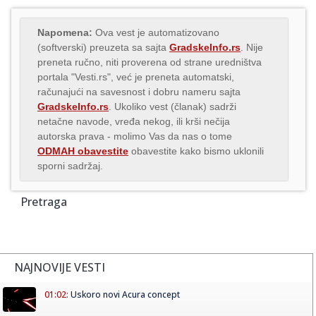
Napomena:
Ova vest je automatizovano
(softverski) preuzeta sa sajta
GradskeInfo.rs
. Nije
preneta ručno, niti proverena od strane uredništva
portala "Vesti.rs", već je preneta automatski,
računajući na savesnost i dobru nameru sajta
GradskeInfo.rs
. Ukoliko vest (članak) sadrži
netačne navode, vređa nekog, ili krši nečija
autorska prava - molimo Vas da nas o tome
ODMAH obavestite
obavestite kako bismo uklonili
sporni sadržaj.
Pretraga
NAJNOVIJE VESTI
01:02:
Uskoro novi Acura concept