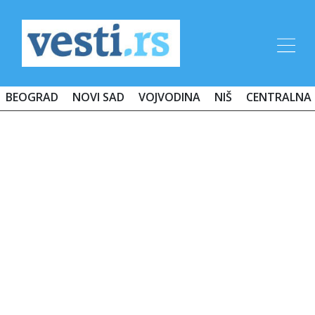
BEOGRAD
NOVI SAD
VOJVODINA
NIŠ
CENTRALNA 