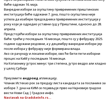
биће одржан 16. маја.
Ванредни избори за скупштину привремених приштинских
институција биће одржани 7. јуна, пошто скупштина није
успела да изабере председника привремених институција у
року који је одредио уставни суд у Приштини, односно до 28.
априла.
Предстојећи избори за скупштину привремених институција
биће трећи у последњих 16 месеци, пошто су у фебруару 2025.
године одржани редовни, а у децембру ванредни избори јер
после избора у фебруару није формирана влада.
Ако се рачунају и локални избори, ово ће бити пети изборни
процес на КиМ у последњих 16 месеци.
На Копаонику јутрос минус три степена, јутро ведро али хладно
у целој Србији
Преузмите
андроид
апликацију.
Чланак Истекао рок за предају листа кандидата за посланике за
изборе 7. јуна на КИМ се појављује прво на Најновије градске
вести Нови Сад | Градске инфо.
Nastavak na GradskeInfo.rs...