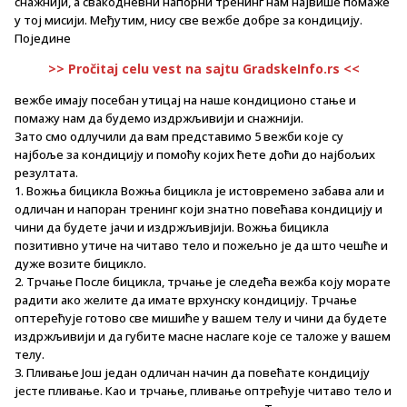
снажнији, а свакодневни напорни тренинг нам највише помаже
у тој мисији. Међутим, нису све вежбе добре за кондицију.
Поједине
>> Pročitaj celu vest na sajtu GradskeInfo.rs <<
вежбе имају посебан утицај на наше кондиционо стање и
помажу нам да будемо издржљивији и снажнији.
Зато смо одлучили да вам представимо 5 вежби које су
најбоље за кондицију и помоћу којих ћете доћи до најбољих
резултата.
1. Вожња бицикла Вожња бицикла је истовремено забава али и
одличан и напоран тренинг који знатно повећава кондицију и
чини да будете јачи и издржљивјији. Вожња бицикла
позитивно утиче на читаво тело и пожељно је да што чешће и
дуже возите бицикло.
2. Трчање После бицикла, трчање је следећа вежба коју морате
радити ако желите да имате врхунску кондицију. Трчање
оптерећује готово све мишиће у вашем телу и чини да будете
издржљивији и да губите масне наслаге које се таложе у вашем
телу.
3. Пливање Још један одличан начин да повећате кондицију
јесте пливање. Као и трчање, пливање оптрећује читаво тело и