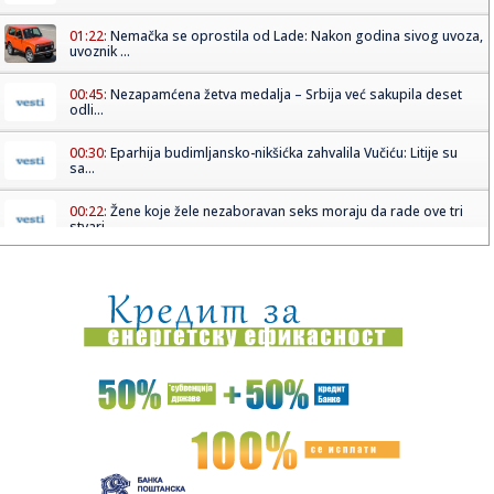
01:22:
Nemačka se oprostila od Lade: Nakon godina sivog uvoza,
uvoznik ...
00:45:
Nezapamćena žetva medalja – Srbija već sakupila deset
odli...
00:30:
Eparhija budimljansko-nikšićka zahvalila Vučiću: Litije su
sa...
00:22:
Žene koje žele nezaboravan seks moraju da rade ove tri
stvari
00:18:
Bugatti najavljuje novi jedinstveni automobil
00:15:
Drama na plaži u Italiji! Doktorka iz Beograda pritrčala
turist...
00:02:
Na današnji dan, 6. avgust
23:51:
Tri medalje za Srbiju na EP