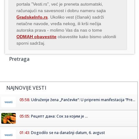
portala "Vesti.rs", već je preneta automatski,
računajući na savesnost i dobru nameru sajta
GradskeInfo.rs
. Ukoliko vest (članak) sadrži
netačne navode, vređa nekog, ili krši nečija
autorska prava - molimo Vas da nas o tome
ODMAH obavestite
obavestite kako bismo uklonili
sporni sadržaj.
Pretraga
NAJNOVIJE VESTI
05:58:
Udruženje žena „Pančevke“: U pripremi manifestacija “Pre...
05:05:
Рецепт дана: Сок за којим је ...
01:43:
Dogodilo se na današnji datum, 6. avgust