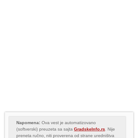
Napomena:
Ova vest je automatizovano
(softverski) preuzeta sa sajta
GradskeInfo.rs
. Nije
preneta ručno, niti proverena od strane uredništva