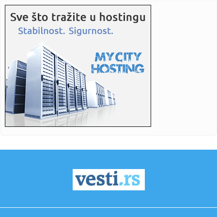
23:21:
Betis očitao lekciju Arsenalu
23:19:
Roma dovela autora najprljavijeg poteza na Mundijalu
23:09:
KECMANOVIĆ PAO POSLE MARATONA: Srbin dobio prvi set,
pa poklekao...
23:06:
Bibi rekao "ne" Trampu
23:01:
Slučaj Huse B. iz BiH pokrenuo “lavinu” u Kelnu, provjerava
...
23:01:
Recept za zdrave brauni kuglice od čokolade koje se ne
peku (VID...
23:01:
Antonio Banderas progovorio o srčanom udaru: "To je
najbolja stv...
23:01:
Jedan znak ukazuje na to da ne unosite dovoljno proteina