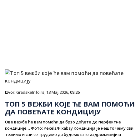
Izvor:
GradskeInfo.rs
,
13.Maj.2026
, 09:26
ТОП 5 ВЕЖБИ КОЈЕ ЋЕ ВАМ ПОМОЋИ
ДА ПОВЕЋАТЕ КОНДИЦИЈУ
Ове вежбе ће вам помоћи да брзо дођете до перфектне
кондиције… Фото: Pexels/Pixabay Кондиција је нешто чему сви
тежимо и сви се трудимо да будемо што издржљивији и