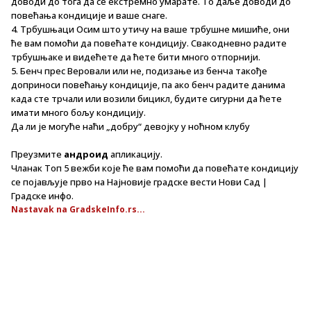
доводи до тога да се екстремно умарате. То даље доводи до
повећања кондиције и ваше снаге.
4. Трбушњаци Осим што утичу на ваше трбушне мишиће, они
ће вам помоћи да повећате кондицију. Свакодневно радите
трбушњаке и видећете да ћете бити много отпорнији.
5. Бенч прес Веровали или не, подизање из бенча такође
доприноси повећању кондиције, па ако бенч радите данима
када сте трчали или возили бицикл, будите сигурни да ћете
имати много бољу кондицију.
Да ли је могуће наћи „добру“ девојку у ноћном клубу
Преузмите
андроид
апликацију.
Чланак Топ 5 вежби које ће вам помоћи да повећате кондицију
се појављује прво на Најновије градске вести Нови Сад |
Градске инфо.
Nastavak na GradskeInfo.rs...