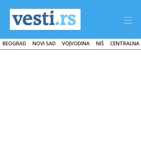
BEOGRAD
NOVI SAD
VOJVODINA
NIŠ
CENTRALNA 