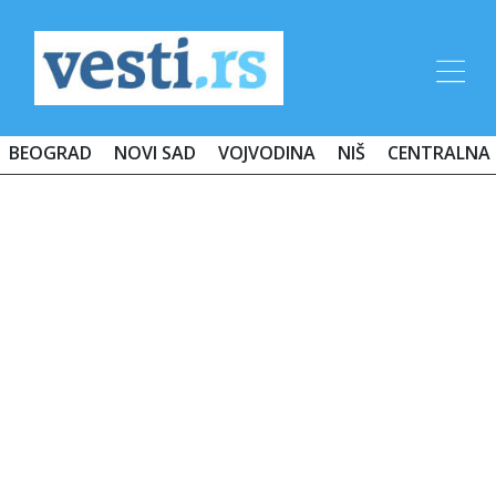
BEOGRAD
NOVI SAD
VOJVODINA
NIŠ
CENTRALNA 