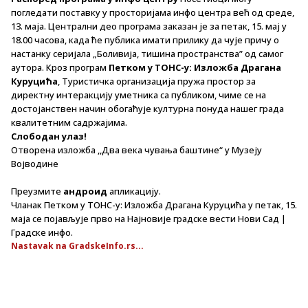
погледати поставку у просторијама инфо центра већ од среде,
13. маја. Централни део програма заказан је за петак, 15. мај у
18.00 часова, када ће публика имати прилику да чује причу о
настанку серијала „Боливија, тишина пространства” од самог
аутора. Кроз програм
Петком у ТОНС-у: Изложба Драгана
Куруцића
, Туристичка организација пружа простор за
директну интеракцију уметника са публиком, чиме се на
достојанствен начин обогаћује културна понуда нашег града
квалитетним садржајима.
Слободан улаз!
Отворена изложба ,,Два века чувања баштине“ у Музеју
Војводине
Преузмите
андроид
апликацију.
Чланак Петком у ТОНС-у: Изложба Драгана Куруцића у петак, 15.
маја се појављује прво на Најновије градске вести Нови Сад |
Градске инфо.
Nastavak na GradskeInfo.rs...