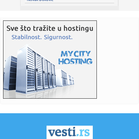
Rabre...
14:14:
Zlato i srebro poskupjeli na berzama
14:14:
Jelena Karleuša nastupa na Danima šljive, voćarima nije do
pje...
14:14:
Radnici Željezare traže otpremnine, najavljeni protesti i
zatva...
14:13:
Bez struje i bez vode u Beogradu, 8. i 9. avgust 2026.
14:13:
Petrović: "Prijatelji iz Almerije pomogli da dođe Baba u
Partiz...
14:13:
Zašto žene i dalje oklevaju upotrebu menstrualne čašice?
14:12:
Crna Gora i Island mogli bi u paketu da uđu u EU
14:11:
Očekuje se da požar u Ibarskoj klisuri kod Kraljeva uskoro
bude...