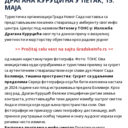
МАЈА
Туристичка организација Града Новог Сада наставља са
представљањем локалних стваралаца у амбијенту свог инфо
центра. Циклус под називом
Петком у ТОНС-у: Изложба
Драгана Куруцића
овог пута доноси причу о визуелној
уметности и мајсторству објектива кроз радове једног
>> Pročitaj celu vest na sajtu GradskeInfo.rs <<
од наших најистакнутијих фотографа. Фото: ТОНС Ова
иницијатива нуди суграђанима и туристима прилику за сусрет
са аутентичним стваралаштвом које слави дух Новог Сада.
Боливија, тишина пространства: Сусрет са удаљеним
пределима
Серија фотографија која ће бити изложена настала
је 2024. године као плод истраживања предела Боливије. Кроз
свој рад, Драган Куруцић бележи специфичан ритам земље
контраста, успостављајући тихи дијалог између оштрог светла
Анда и спокоја који нуде њена пространства соли. Ове
фотографије не приказују само географску дестинацију, већ
преносе унутрашњи осећај тишине и снагу људског израза који
речима често измиче.
Распоред програма у инфо центру
Посетиоци могу