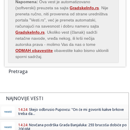
Napomena:
Ova vest je automatizovano
(softverski) preuzeta sa sajta
GradskeInfo.rs
. Nije
preneta ručno, niti proverena od strane uredništva
portala "Vesti.rs", već je preneta automatski,
računajući na savesnost i dobru nameru sajta
GradskeInfo.rs
. Ukoliko vest (članak) sadrži
netačne navode, vređa nekog, ili krši nečija
autorska prava - molimo Vas da nas o tome
ODMAH obavestite
obavestite kako bismo uklonili
sporni sadržaj.
Pretraga
NAJNOVIJE VESTI
14:24:
Skejo odbrusio Pupovcu: "On će mi govoriti kakve brkove
treba da...
14:24:
Novčana podrška Grada Banjaluka: 293 brucoša dobiće po
200 KM