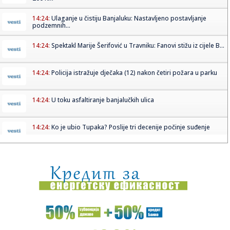
14:24:
Ulaganje u čistiju Banjaluku: Nastavljeno postavljanje
podzemnih...
14:24:
Spektakl Marije Šerifović u Travniku: Fanovi stižu iz cijele B...
14:24:
Policija istražuje dječaka (12) nakon četiri požara u parku
14:24:
U toku asfaltiranje banjalučkih ulica
14:24:
Ko je ubio Tupaka? Poslije tri decenije počinje suđenje
14:23:
„Хуманитарни понедељак“ на ...
14:23:
Siti odbio Barsu – odredio cenu za Rodrija
14:22:
Vozač saniteta Mario Ilić nastavlja oporavak u Vranju