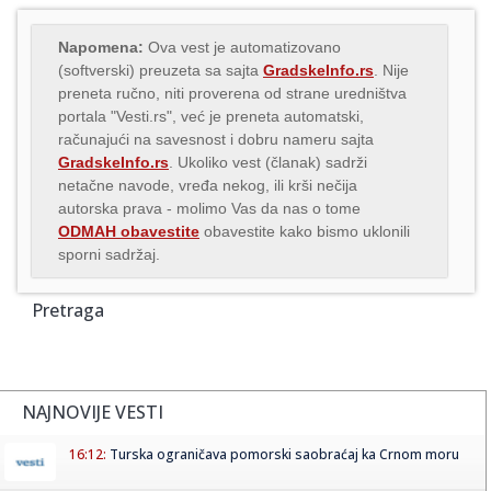
Napomena:
Ova vest je automatizovano
(softverski) preuzeta sa sajta
GradskeInfo.rs
. Nije
preneta ručno, niti proverena od strane uredništva
portala "Vesti.rs", već je preneta automatski,
računajući na savesnost i dobru nameru sajta
GradskeInfo.rs
. Ukoliko vest (članak) sadrži
netačne navode, vređa nekog, ili krši nečija
autorska prava - molimo Vas da nas o tome
ODMAH obavestite
obavestite kako bismo uklonili
sporni sadržaj.
Pretraga
NAJNOVIJE VESTI
16:12:
Turska ograničava pomorski saobraćaj ka Crnom moru