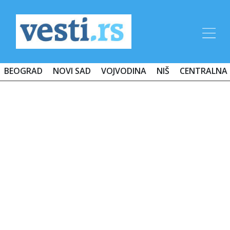
BEOGRAD
NOVI SAD
VOJVODINA
NIŠ
CENTRALNA 