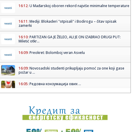
16:12:
U Mađarskoj oboren rekord najviše minimalne temperature
16:11:
Mediji: Blokaderi "otpisali" i Bodirogu – čitav spisak
zamerki
16:10:
PARTIZAN GA JE ŽELEO, ALI JE ON IZABRAO DRUGI PUT:
Miletić otkr...
16:09:
Preokret: Bolomboj veran Asvelu
16:09:
Novosadski studenti prikupljaju pomoć za one koji gase
požar u ...
16:05:
Редовна конзумација ових ...
16:06:
Uznemirujući prizor: Pronađene kosti na isušenom dnu
Save, aso...
16:06:
Duge kolone na pojedim graničnim prelazima
16:03:
Evropski odgovor na Starlink: Stiže IRIS² satelitski internet