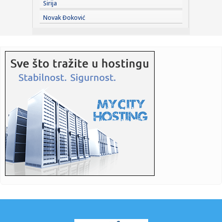
Sirija
15:50:
Ватрогасци из Новог Сада кренули у ...
Novak Đoković
15:47:
Mislila da je srela Vučića, a onda iznela bizarnu teoriju:
Blok...
15:45:
Због пожара у Делиблатској пешчари ...
15:46:
Dramatična borba sa vatrenom stihijom ne prestaje!
Čaušić od ...
15:46:
Vučić: Nisam sa Zelenskim razgovarao o vojnoj saradnji,
fabrika...
15:41:
Земљотрес јачине 2,5 степени ...
15:42:
Simeone o Alvarezu: "Situacija je vrlo jasna"
15:42:
Grade skloništa od raketnih napada – uočena je velika
pretnja...