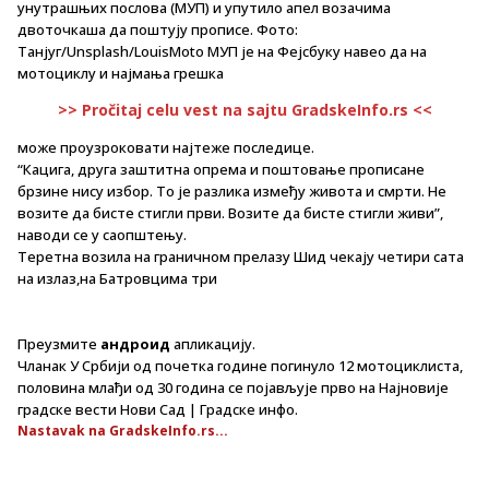
унутрашњих послова (МУП) и упутило апел возачима
двоточкаша да поштују прописе. Фото:
Танјуг/Unsplash/LouisMoto МУП је на Фејсбуку навео да на
мотоциклу и најмања грешка
>> Pročitaj celu vest na sajtu GradskeInfo.rs <<
може проузроковати најтеже последице.
“Кацига, друга заштитна опрема и поштовање прописане
брзине нису избор. То је разлика између живота и смрти. Не
возите да бисте стигли први. Возите да бисте стигли живи”,
наводи се у саопштењу.
Теретна возила на граничном прелазу Шид чекају четири сата
на излаз,на Батровцима три
Преузмите
андроид
апликацију.
Чланак У Србији од почетка године погинуло 12 мотоциклиста,
половина млађи од 30 година се појављује прво на Најновије
градске вести Нови Сад | Градске инфо.
Nastavak na GradskeInfo.rs...