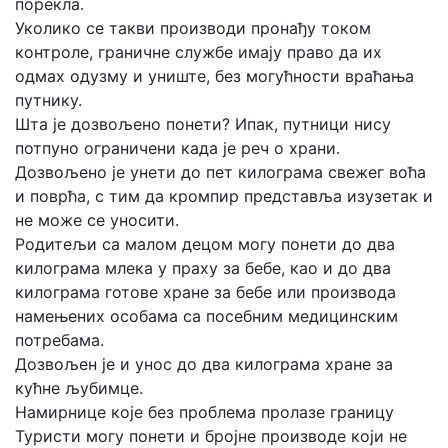
порекла.
Уколико се такви производи пронађу током
контроле, граничне службе имају право да их
одмах одузму и униште, без могућности враћања
путнику.
Шта је дозвољено понети? Ипак, путници нису
потпуно ограничени када је реч о храни.
Дозвољено је унети до пет килограма свежег воћа
и поврћа, с тим да кромпир представља изузетак и
не може се уносити.
Родитељи са малом децом могу понети до два
килограма млека у праху за бебе, као и до два
килограма готове хране за бебе или производа
намењених особама са посебним медицинским
потребама.
Дозвољен је и унос до два килограма хране за
кућне љубимце.
Намирнице које без проблема пролазе границу
Туристи могу понети и бројне производе који не