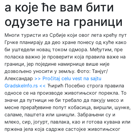
а које ће вам бити
одузете на граници
Многи туристи из Србије који овог лета крећу пут
Грчке планирају да део хране понесу од куће како
би уштедели новац током одмора. Међутим, пре
поласка важно је проверити која правила важе на
граници, јер поједине намирнице више није
дозвољено уносити у земљу. Фото: Танјуг/
Александар
>> Pročitaj celu vest na sajtu
GradskeInfo.rs <<
Ћирић Посебно строга правила
односе се на производе животињског порекла. То
значи да путници не би требало да пакују месо и
месне прерађевине попут кобасица, виршли, шунке,
саламе, паштета или шницли. Забрањени су и
млеко, сир, јогурт, павлака, као и готова кувана или
пржена јела која садрже састојке животињског