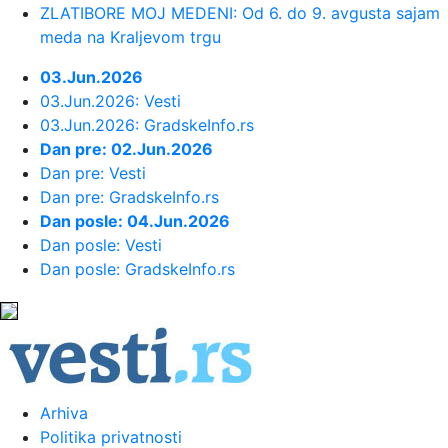
ZLATIBORE MOJ MEDENI: Od 6. do 9. avgusta sajam
23:34:
Održana 36. akcija "Crveno-bela
meda na Kraljevom trgu
krv": Prikupljeno je ukupno 307 ...
03.Jun.2026
03.Jun.2026: Vesti
23:33:
Sinančević: "Želim u finale"
03.Jun.2026: GradskeInfo.rs
Dan pre: 02.Jun.2026
23:31:
U julu u Sloveniji prodato 12,4 posto
Dan pre: Vesti
više automobila
Dan pre: GradskeInfo.rs
Dan posle: 04.Jun.2026
23:30:
Nada Obrić otvoreno o razvodima:
Dan posle: Vesti
Bivšima sam sve ostavljala, a ...
Dan posle: GradskeInfo.rs
23:21:
ZVEZDA SPREMA POJAČANJE:
Igrač Real Madrida na korak od Malog K...
23:21:
Izrael pravi plan bez Trampa
Arhiva
Politika privatnosti