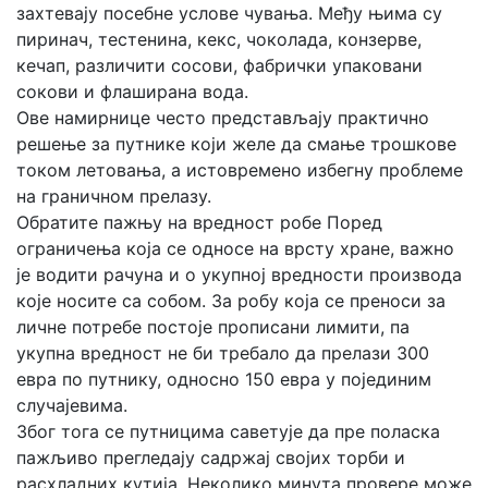
захтевају посебне услове чувања. Међу њима су
пиринач, тестенина, кекс, чоколада, конзерве,
кечап, различити сосови, фабрички упаковани
сокови и флаширана вода.
Ове намирнице често представљају практично
решење за путнике који желе да смање трошкове
током летовања, а истовремено избегну проблеме
на граничном прелазу.
Обратите пажњу на вредност робе Поред
ограничења која се односе на врсту хране, важно
је водити рачуна и о укупној вредности производа
које носите са собом. За робу која се преноси за
личне потребе постоје прописани лимити, па
укупна вредност не би требало да прелази 300
евра по путнику, односно 150 евра у појединим
случајевима.
Због тога се путницима саветује да пре поласка
пажљиво прегледају садржај својих торби и
расхладних кутија. Неколико минута провере може