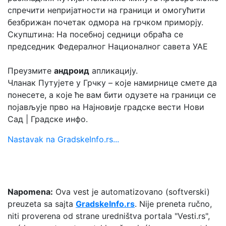
спречити непријатности на граници и омогућити
безбрижан почетак одмора на грчком приморју.
Скупштина: На посебној седници обраћа се
председник Федералног Националног савета УАЕ
Преузмите
андроид
апликацију.
Чланак Путујете у Грчку – које намирнице смете да
понесете, а које ће вам бити одузете на граници се
појављује прво на Најновије градске вести Нови
Сад | Градске инфо.
Nastavak na GradskeInfo.rs...
Napomena:
Ova vest je automatizovano (softverski)
preuzeta sa sajta
GradskeInfo.rs
. Nije preneta ručno,
niti proverena od strane uredništva portala "Vesti.rs",