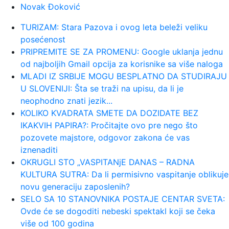
Novak Đoković
00:17:
Velika akcija tokom noći i ranog jutra
u Beogradu: Ekipe izlaze ...
TURIZAM: Stara Pazova i ovog leta beleži veliku
posećenost
00:02:
Na današnji dan, 9. avgust
PRIPREMITE SE ZA PROMENU: Google uklanja jednu
od najboljih Gmail opcija za korisnike sa više naloga
MLADI IZ SRBIJE MOGU BESPLATNO DA STUDIRAJU
23:54:
TEŽAK UDARAC ZA HETAFE PRED
U SLOVENIJI: Šta se traži na upisu, da li je
EVROPU: Važan igrač završio sezon...
neophodno znati jezik...
KOLIKO KVADRATA SMETE DA DOZIDATE BEZ
23:46:
Bivši igrač Barselone ide u Los
IKAKVIH PAPIRA?: Pročitajte ovo pre nego što
Anđeles
pozovete majstore, odgovor zakona će vas
iznenaditi
23:45:
Izgubili ste pasoš usred odmora?
OKRUGLI STO „VASPITANjE DANAS – RADNA
Ne paničite: Ovo su koraci koj...
KULTURA SUTRA: Da li permisivno vaspitanje oblikuje
novu generaciju zaposlenih?
SELO SA 10 STANOVNIKA POSTAJE CENTAR SVETA:
23:40:
Svetske DJ zvezde stižu u Sarajevo
Ovde će se dogoditi nebeski spektakl koji se čeka
na prvi Circus Maximus: Fedde...
više od 100 godina