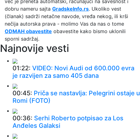
već je preneta automatski, računajući na savesnost i
dobru nameru sajta
GradskeInfo.rs
. Ukoliko vest
(članak) sadrži netačne navode, vređa nekog, ili krši
nečija autorska prava - molimo Vas da nas o tome
ODMAH obavestite
obavestite kako bismo uklonili
sporni sadržaj.
Najnovije vesti
01:22:
VIDEO: Novi Audi od 600.000 evra
je razvijen za samo 405 dana
00:45:
Priča se nastavlja: Pelegrini ostaje u
Romi (FOTO)
00:36:
Serhi Roberto potpisao za Los
Anđeles Galaksi