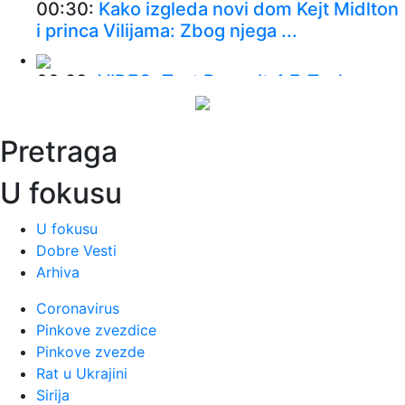
00:30:
Kako izgleda novi dom Kejt Midlton
i princa Vilijama: Zbog njega ...
00:28:
VIDEO: Test Renault 4 E-Tech
00:24:
Dogodilo se na današnji datum, 9.
Pretraga
avgust
U fokusu
00:24:
Džeko u centru spektakla: Šalke
okupio više hiljada navijača
U fokusu
Dobre Vesti
Arhiva
00:24:
Bez golova u Hercegovini: Široki i
Sloga, Sarajevo i Radnik remi...
Coronavirus
Pinkove zvezdice
00:20:
Đura Đ. Trajković br. 26: Plejlista za
Pinkove zvezde
sivu zonu (Fontaines D....
Rat u Ukrajini
Sirija