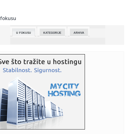
17:54:
Teška saobraćajka kod Zadra, dvoje mrtvih
 fokusu
17:54:
Šta je Vladica pronašao umjesto zmija: Šokirale ga rupe u
zidu...
U FOKUSU
KATEGORIJE
ARHIVA
17:54:
Novak: Razvoj električnih vozila je budućnost
17:53:
Mira nova kraljica Pariza: Ruska tinejdžerka osvojila Rolan
Garo...
17:53:
U Rusiji osuđen na 16 godina zbog slanja 250 dolara u
Ukrajinu
17:53:
Da li će izbori u nedjelju riješiti političku krizu na Kosovu?
17:43:
TANKA JE LINIJA IZMEĐU PARTIZANA I LIBANA: Grobari ga
već videl...
17:36:
Ruskinja Mira Andrejeva najbolja na Rolan Garosu
17:35:
Andrejeva osvojila Rolan Garos prvi put u karijeri