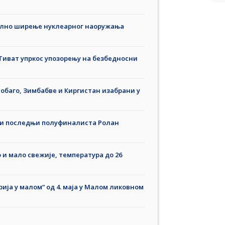
јално ширење нуклеарног наоружања
 Тиват упркос упозорењу на безбедносни
Тобаго, Зимбабве и Киргистан изабрани у
ди последњи полуфиналиста Ролан
и мало свежије, температура до 26
ија у малом“ од 4. маја у Малом ликовном