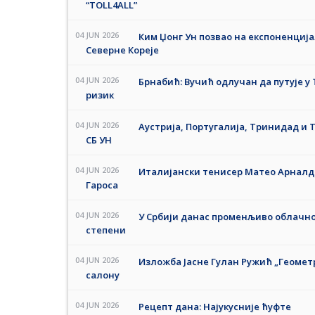
“TOLL4ALL”
04 JUN 2026
Ким Џонг Ун позвао на експоненци
Северне Кореје
04 JUN 2026
Брнабић: Вучић одлучан да путује у
ризик
04 JUN 2026
Аустрија, Португалија, Тринидад и 
СБ УН
04 JUN 2026
Италијански тенисер Матео Арнал
Гароса
04 JUN 2026
У Србији данас променљиво облачно 
степени
04 JUN 2026
Изложба Јасне Гулан Ружић „Геометр
салону
04 JUN 2026
Рецепт дана: Најукусније ћуфте