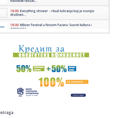
nastavak fašizac...
18:00:
Everything shower – ritual tuširanja koji je osvojio
društven...
18:00:
Mikser Festival u Novom Pazaru: Susret kultura i
generacija
17:55:
Vučić uz slaninu, kobasice i kulen: Vratio sam se u Srbiju i
ne...
17:54:
Mitrović: Dodik može biti kandidat za sve funkcije osim za
pred...
17:54:
Drama u RiTE Gacko: Povrijeđeni radnik helikopterom
prebačen u ...
17:54:
Domaći kapri sladoled od samo 4 sastojka
17:54:
SPC otkrila koliko se vjernika poklonilo časnom pojasu,
ovo Srbi...
17:54:
Nestanak struje na cijeloj teritoriji Jamajke
retraga