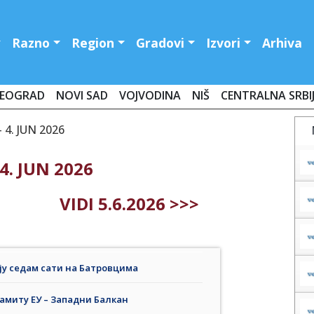
Razno
Region
Gradovi
Izvori
Arhiva
EOGRAD
NOVI SAD
VOJVODINA
NIŠ
CENTRALNA SRBI
4. JUN 2026
4. JUN 2026
VIDI 5.6.2026 >>>
ју седам сати на Батровцима
Самиту ЕУ – Западни Балкан