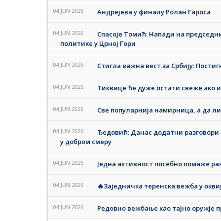
04 JUN 2026
Андрејева у финалу Ролан Гароса
04 JUN 2026
Спасоје Томић: Напади на председн
политике у Црној Гори
04 JUN 2026
Стигла важна вест за Србију: Постиг
04 JUN 2026
Тиквице ће дуже остати свеже ако и
04 JUN 2026
Све популарнија намирница, а да ли 
04 JUN 2026
Ђедовић: Данас додатни разговори 
у добром смеру
04 JUN 2026
Једна активност посебно помаже ра
04 JUN 2026
🔥Заједничка теренска вежба у оквир
04 JUN 2026
Редовно вежбање као тајно оружје 