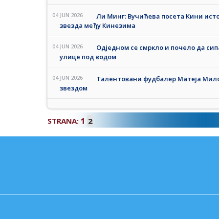
04 JUN 2026
Ли Минг: Вучићева посета Кини исто
звезда међу Кинезима
04 JUN 2026
Одједном се смркло и почело да си
улице под водом
04 JUN 2026
Талентовани фудбалер Матеја Мило
звездом
STRANA:
1
2