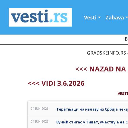
Vesti
Zabava
B
GRADSKEINFO.RS - 
<<< NAZAD NA 
<<< VIDI 3.6.2026
VESTI
04 JUN 2026
Теретњаци на излазу из Србије чека
04 JUN 2026
Вучић стигао у Тиват, учествује на 