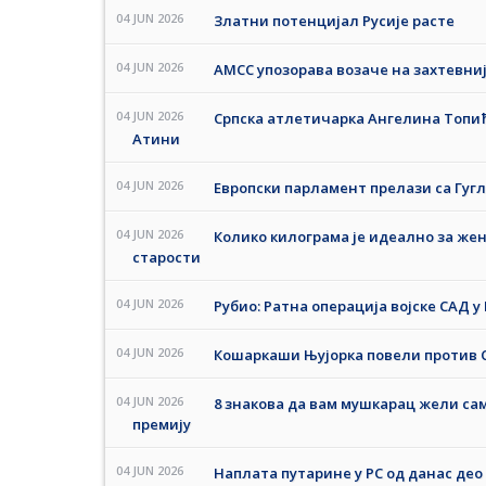
04 JUN 2026
Златни потенцијал Русије расте
04 JUN 2026
АМСС упозорава возаче на захтевниј
04 JUN 2026
Српска атлетичарка Ангелина Топић
Атини
04 JUN 2026
Европски парламент прелази са Гуг
04 JUN 2026
Колико килограма је идеално за жен
старости
04 JUN 2026
Рубио: Ратна операција војске САД у 
04 JUN 2026
Кошаркаши Њујорка повели против С
04 JUN 2026
8 знакова да вам мушкарац жели сам
премију
04 JUN 2026
Наплата путарине у РС од данас де