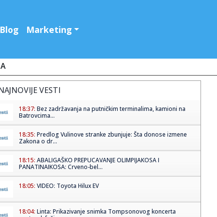
Blog
Marketing
JA
NAJNOVIJE VESTI
18:37:
Bez zadržavanja na putničkim terminalima, kamioni na
Batrovcima...
18:35:
Predlog Vulinove stranke zbunjuje: Šta donose izmene
Zakona o dr...
18:15:
ABALIGAŠKO PREPUCAVANJE OLIMPIJAKOSA I
PANATINAIKOSA: Crveno-bel...
18:05:
VIDEO: Toyota Hilux EV
18:04:
Linta: Prikazivanje snimka Tompsonovog koncerta