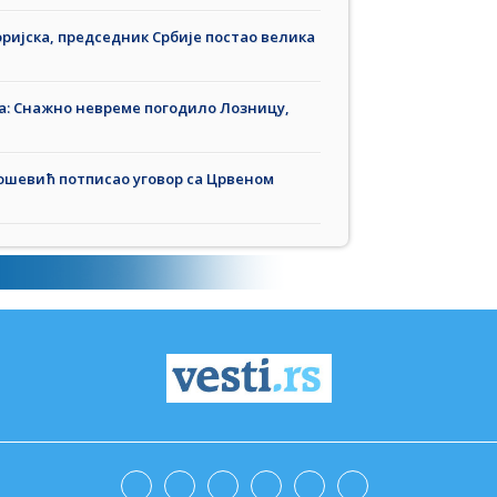
ријска, председник Србије постао велика
па: Снажно невреме погодило Лозницу,
шевић потписао уговор са Црвеном