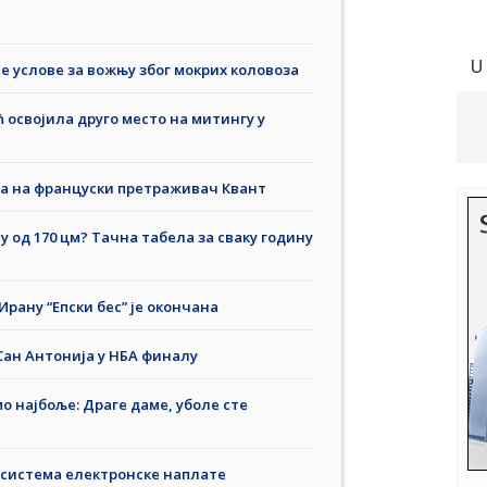
U
е услове за вожњу због мокрих коловоза
 освојила друго место на митингу у
ла на француски претраживач Квант
у од 170 цм? Тачна табела за сваку годину
Ирану “Епски бес” је окончана
ан Антонија у НБА финалу
о најбоље: Драге даме, уболе сте
о система електронске наплате