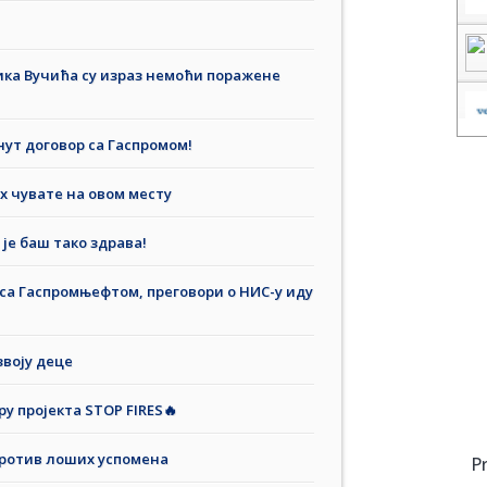
ика Вучића су израз немоћи поражене
нут договор са Гаспромом!
х чувате на овом месту
је баш тако здрава!
са Гаспромњефтом, преговори о НИС-у иду
звоју деце
у пројекта STOP FIRES🔥
против лоших успомена
P