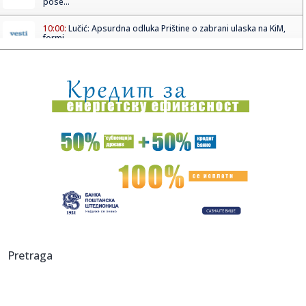
pose...
10:00:
Lučić: Apsurdna odluka Prištine o zabrani ulaska na KiM,
formi...
09:59:
Treća akontacija poreza na imovinu dospeva 14. avgusta
09:57:
Sombor: Bezdanci blistali na Međunarodnoj regati „Begej
2026...
09:56:
Nova pravila za upis nekretnina: Za kuće preko 400
kvadrata pla...
09:54:
Без воде део Роткварије
09:56:
Bivša nada Junajteda: "Kakva sam budala bio"
09:55:
Novi predsednik obećao "čvrstu ruku", pa usledila vojna
Pretraga
akcija:...
09:53:
Realu treba čvrsta ruka! Starosedelac oduševljen zbog
Murinjovo...