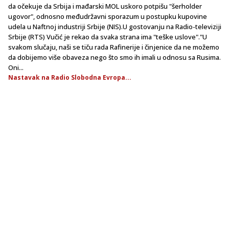
da očekuje da Srbija i mađarski MOL uskoro potpišu "šerholder
ugovor", odnosno međudržavni sporazum u postupku kupovine
udela u Naftnoj industriji Srbije (NIS).U gostovanju na Radio-televiziji
Srbije (RTS) Vučić je rekao da svaka strana ima "teške uslove"."U
svakom slučaju, naši se tiču rada Rafinerije i činjenice da ne možemo
da dobijemo više obaveza nego što smo ih imali u odnosu sa Rusima.
Oni...
Nastavak na Radio Slobodna Evropa...