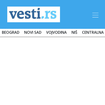
BEOGRAD
NOVI SAD
VOJVODINA
NIŠ
CENTRALNA 