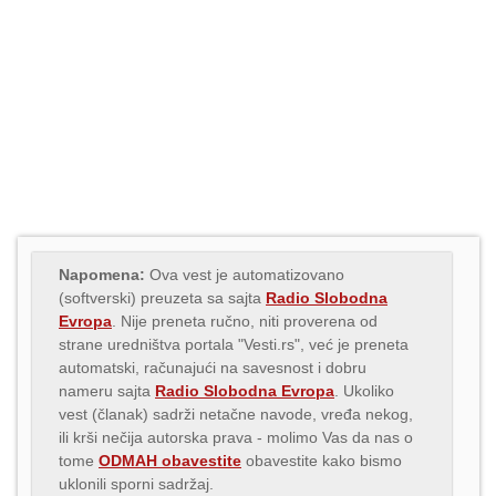
Napomena:
Ova vest je automatizovano
(softverski) preuzeta sa sajta
Radio Slobodna
Evropa
. Nije preneta ručno, niti proverena od
strane uredništva portala "Vesti.rs", već je preneta
automatski, računajući na savesnost i dobru
nameru sajta
Radio Slobodna Evropa
. Ukoliko
vest (članak) sadrži netačne navode, vređa nekog,
ili krši nečija autorska prava - molimo Vas da nas o
tome
ODMAH obavestite
obavestite kako bismo
uklonili sporni sadržaj.