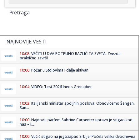
Pretraga
NAJNOVIJE VESTI
10:08:
VEČITI U DVA POTPUNO RAZLIČITA SVETA: Zvezda
praktično završi...
10:06:
Požar u Stolovima i dalje aktivan
10:04:
VIDEO: Test 2026 Ineos Grenadier
10:03:
Italijanski ministar spoljnih poslova: Obnovićemo Šengen,
San...
10:00:
Najnoviji parfem Sabrine Carpenter upravo je stigao kod
nas – i...
10:00:
Vučić stigao na jugozapad Srbije! Počela velika dvodnevna