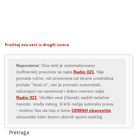
Pročitaj ovu vest iz drugih izvora
Napomena:
Ova vest je automatizovano
(softverski) preuzeta sa sajta
Radio 021
. Nije
preneta ručno, niti proverena od strane uredništva
portala "Vesti.rs", već je preneta automatski,
računajući na savesnost i dobru nameru sajta
Radio 021
. Ukoliko vest (članak) sadrži netačne
navode, vređa nekog, ili krši nečija autorska prava
- molimo Vas da nas o tome
ODMAH obavestite
obavestite kako bismo uklonili sporni sadržaj.
Pretraga