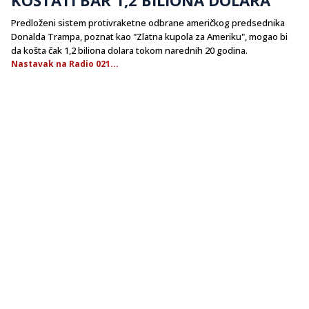
Predloženi sistem protivraketne odbrane američkog predsednika
Donalda Trampa, poznat kao "Zlatna kupola za Ameriku", mogao bi
da košta čak 1,2 biliona dolara tokom narednih 20 godina.
Nastavak na Radio 021...