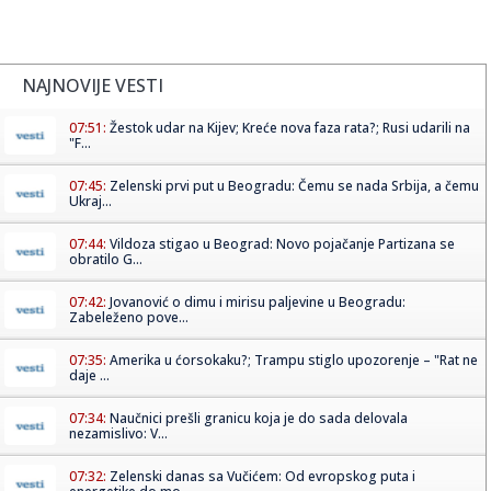
NAJNOVIJE VESTI
07:51:
Žestok udar na Kijev; Kreće nova faza rata?; Rusi udarili na
"F...
07:45:
Zelenski prvi put u Beogradu: Čemu se nada Srbija, a čemu
Ukraj...
07:44:
Vildoza stigao u Beograd: Novo pojačanje Partizana se
obratilo G...
07:42:
Jovanović o dimu i mirisu paljevine u Beogradu:
Zabeleženo pove...
07:35:
Amerika u ćorsokaku?; Trampu stiglo upozorenje – "Rat ne
daje ...
07:34:
Naučnici prešli granicu koja je do sada delovala
nezamislivo: V...
07:32:
Zelenski danas sa Vučićem: Od evropskog puta i