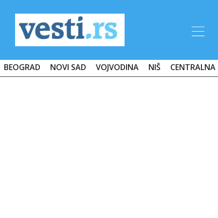
BEOGRAD
NOVI SAD
VOJVODINA
NIŠ
CENTRALNA 