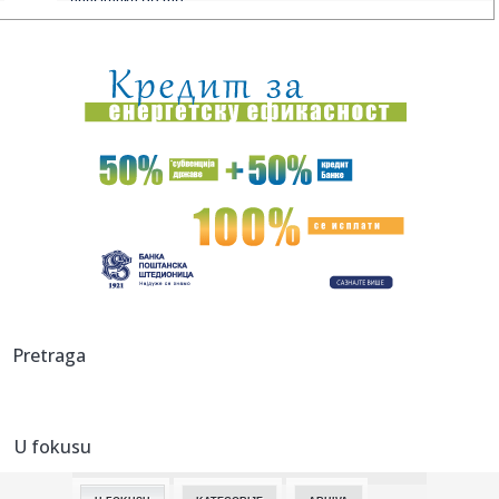
energetike do mo...
07:27:
Vulin: Srbija da se obaveže da neće prodati ni metak
neprijatel...
07:27:
Studenti u Novom Sadu ispred Rektorata prikupljaju
pomoć za vat...
07:26:
Burnu noć u Beogradu obeležila tri udesa: Četvoro lakše
povre...
07:24:
Pokvarila se klima u iznajmljenom stanu: Ko plaća majstora,
a ka...
07:22:
Vrućina ne popušta: Srbija sledeće nedelje na udaru
temperatur...
07:22:
Cirkus se nastavlja: UEFA isplatila bivšu ljubavnicu Đanija
Pretraga
Inf...
07:15:
Policija prijavila učenike iz Mrkonjić Grada Tužilaštvu u
Ban...
U fokusu
07:15:
Već počelo bildovanje nacionalnih mišića pred izbore 2026.