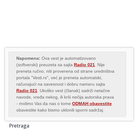
Napomena:
Ova vest je automatizovano
(softverski) preuzeta sa sajta
Radio 021
. Nije
preneta ručno, niti proverena od strane uredništva
portala "Vesti.rs", već je preneta automatski,
računajući na savesnost i dobru nameru sajta
Radio 021
. Ukoliko vest (članak) sadrži netačne
navode, vređa nekog, ili krši nečija autorska prava
- molimo Vas da nas o tome
ODMAH obavestite
obavestite kako bismo uklonili sporni sadržaj.
Pretraga