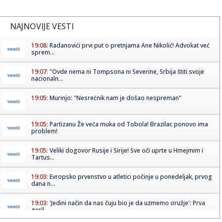
NAJNOVIJE VESTI
19:08:
Radanovići prvi put o pretnjama Ane Nikolić! Advokat već
sprem...
19:07:
"Ovde nema ni Tompsona ni Severine, Srbija štiti svoje
nacionaln...
19:05:
Murinjo: "Nesrećnik nam je došao nespreman"
19:05:
Partizanu Že veća muka od Tobola! Brazilac ponovo ima
problem!
19:05:
Veliki dogovor Rusije i Sirije! Sve oči uprte u Hmejmim i
Tartus...
19:03:
Evropsko prvenstvo u atletici počinje u ponedeljak, prvog
dana n...
19:03:
'Jedini način da nas čuju bio je da uzmemo oružje': Prva
geril...