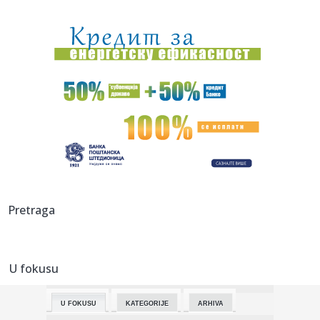
19:03:
Počelo finalno takmičenje 65. Sabora trubača u Guči FOTO
19:00:
Galerija fotografija – Amyl and the Sniffers – Zagreb
19:00:
Uklonjena zastava Ukrajine u Prištini, Petković poslao jasnu
po...
19:00:
Siner zbog povrede propušta Masters u Sinsinatiju
19:00:
Tragedija kod Kipa slobode: Poginule žena i beba
19:00:
Počinje prodaja ulaznica za 32. SFF, prvih deset kupaca
Pretraga
očekuju...
19:00:
Merc otvara vrata za proširenje EU na Balkan?
U fokusu
19:00:
Uspjela neobična operacija na Dunavu: Nuklearka radi
normalno (F...
U FOKUSU
KATEGORIJE
ARHIVA
19:00:
Tajfun Delfin pogodio više gradova u Kini, otkazano više od