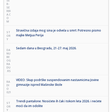
SE
R-
SE
RBI
A.C
O
M
Stravična izdaja mog sina je odvela u smrt: Potresno pismo
ST
majke Metjua Perija
OR
Y
Sedam dana u Beogradu, 21-27. maj 2026.
DA
NU
BE
OG
RA
DU
.RS
VIDEO: Skup podrške suspendovanim nastavnicima Jovine
RA
gimnazije ispred Mašinske škole
DI
O
021
Trendi pantalone: Nosićete ih čak i tokom leta 2026. i nećete
ST
moći da im odolite
OR
Y