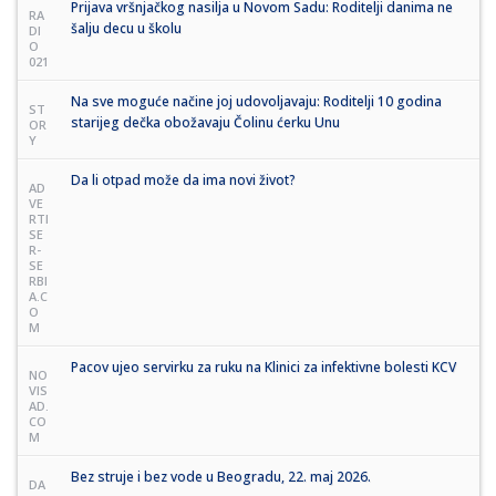
Prijava vršnjačkog nasilja u Novom Sadu: Roditelji danima ne
RA
šalju decu u školu
DI
O
021
Na sve moguće načine joj udovoljavaju: Roditelji 10 godina
ST
starijeg dečka obožavaju Čolinu ćerku Unu
OR
Y
Da li otpad može da ima novi život?
AD
VE
RTI
SE
R-
SE
RBI
A.C
O
M
Pacov ujeo servirku za ruku na Klinici za infektivne bolesti KCV
NO
VIS
AD.
CO
M
Bez struje i bez vode u Beogradu, 22. maj 2026.
DA