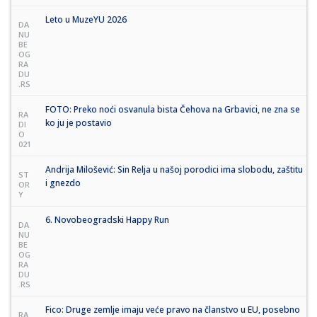
Leto u MuzeYU 2026
DA
NU
BE
OG
RA
DU
.RS
FOTO: Preko noći osvanula bista Čehova na Grbavici, ne zna se
RA
ko ju je postavio
DI
O
021
Andrija Milošević: Sin Relja u našoj porodici ima slobodu, zaštitu
ST
i gnezdo
OR
Y
6. Novobeogradski Happy Run
DA
NU
BE
OG
RA
DU
.RS
Fico: Druge zemlje imaju veće pravo na članstvo u EU, posebno
RA