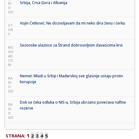
Srbija, Crna Gora i Albanija
DI
O
021
Vojin Ćetković: Ne dozvoljavam da mi neko dira ženu i ćerku
ST
OR
Y
Sezonske ulaznice za Štrand dobrovoljnim davaocima krvi
NO
VIS
AD.
CO
M
Nemet: Mladi u Srbiji i Mađarskoj sve glasnije ustaju protiv
RA
korupcije
DI
O
021
Dok se čeka odluka o NIS-u, Srbija ubrzano povećava naftne
RA
rezerve
DI
O
021
STRANA:
1
2
3
4
5