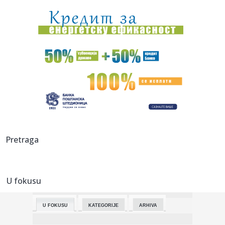
01:11:
Hakovan sajt popularnog JDownloadera, korisnici
preuzimali trojan...
01:11:
Google uvodi Android Intrusion Logging za otkrivanje
špijunskog ...
01:04:
Dogodilo se na današnji datum, 23. maj
00:45:
U Srbiji nestabilno vreme uz povremene pljuskove,
grmljavinu, gra...
00:19:
VIDEO: Mazda MX-5 Miata 35th Anniversary
Pretraga
23:37:
Njemački penzioner (93) mučen do smrti, među
osumnjičenima dr...
U fokusu
23:33:
Đoković:Imam velike šanse na Rolan Garosu ako ostanem
zdrav, p...
U FOKUSU
KATEGORIJE
ARHIVA
23:28:
Alfa Romeo najavljuje proširenje svoje ponude