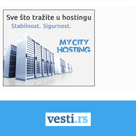
23:24:
U Norveškoj isporučeno već 100.000 primeraka Tesle
Model Y
23:13:
Kkoki: „Dim izgleda kao mesto gde dođeš sa jednom
osobom na d...
23:08:
Završen 5. Social Media Summit by Telemach
22:59:
Luka Koper povećala dobit za 25 odsto uprkos globalnim
krizama
22:59:
Real Madrid savladao Valensiju za plasman u finale
Evrolige
22:59:
Bolest "deset ljekara": Miješaju je s drugima zbog sličnih
simp...
22:59:
Muzičar otkrio pravilo u braku: "Ja mogu da imam više
partnerki...
22:53:
Komšiluk porodice iz BiH: Još smo svi u šoku zbog pogibije
dje...