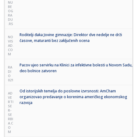
NU
BE
OG
RA
DU
.RS
Roditelji đaka Jovine gimnazije: Direktor dve nedelje ne drži
NO
časove, maturanti bez zaključenih ocena
VIS
AD.
CO
M
Pacov ujeo servirku na Klinici za infektivne bolesti u Novom Sadu,
RA
deo bolnice zatvoren
DI
O
021
Od istorijskih temelja do poslovne izvrsnosti: AmCham
AD
organizovao predavanje o korenima američkog ekonomskog
VE
RTI
razvoja
SE
R-
SE
RBI
A.C
O
M