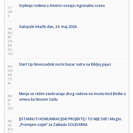
Srpkinja rođena u Americi osvaja regionalnu scenu
ST
OR
Y
Galopski trkački dan, 24. maj 2026.
DA
NU
BE
OG
RA
DU
.RS
Start Up Novosadski noćni bazar sutra na Ribljoj pijaci
NO
VIS
AD.
CO
M
Menja se režim saobraćaja zbog radova na mostu kod Beške u
RA
smeru ka Novom Sadu
DI
O
021
[ISTAKNUTI KOMUNIKACIJSKI PROJEKTI] I TO NIJE SVE! i Moglo:
AD
„Promijeni svijet“ za Zakladu SOLIDARNA
VE
RTI