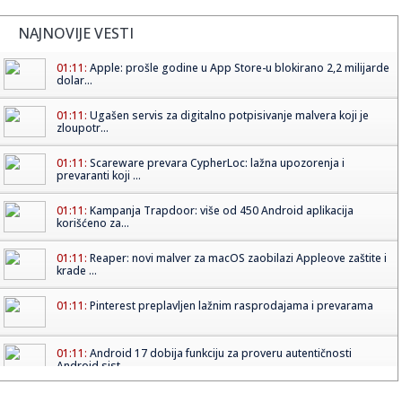
NAJNOVIJE VESTI
01:11:
Apple: prošle godine u App Store-u blokirano 2,2 milijarde
dolar...
01:11:
Ugašen servis za digitalno potpisivanje malvera koji je
zloupotr...
01:11:
Scareware prevara CypherLoc: lažna upozorenja i
prevaranti koji ...
01:11:
Kampanja Trapdoor: više od 450 Android aplikacija
korišćeno za...
01:11:
Reaper: novi malver za macOS zaobilazi Appleove zaštite i
krade ...
01:11:
Pinterest preplavljen lažnim rasprodajama i prevarama
01:11:
Android 17 dobija funkciju za proveru autentičnosti
Android sist...
01:11:
MiniPlasma: stara ranjivost Windowsa ponovo aktuelna