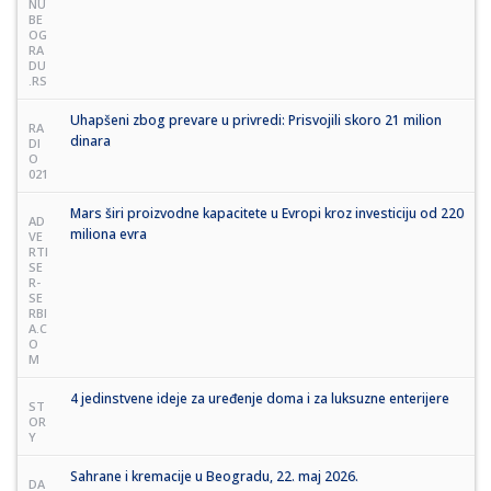
NU
BE
OG
RA
DU
.RS
Uhapšeni zbog prevare u privredi: Prisvojili skoro 21 milion
RA
dinara
DI
O
021
Mars širi proizvodne kapacitete u Evropi kroz investiciju od 220
AD
miliona evra
VE
RTI
SE
R-
SE
RBI
A.C
O
M
4 jedinstvene ideje za uređenje doma i za luksuzne enterijere
ST
OR
Y
Sahrane i kremacije u Beogradu, 22. maj 2026.
DA