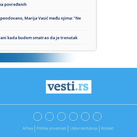
ma povređenih
uspendovano, Marija Vasić među njima: "Ne
ovani kada budem smatrao da je trenutak
Arhiva
Politika privatnosti
Uslovi korišćenja
Kontakt