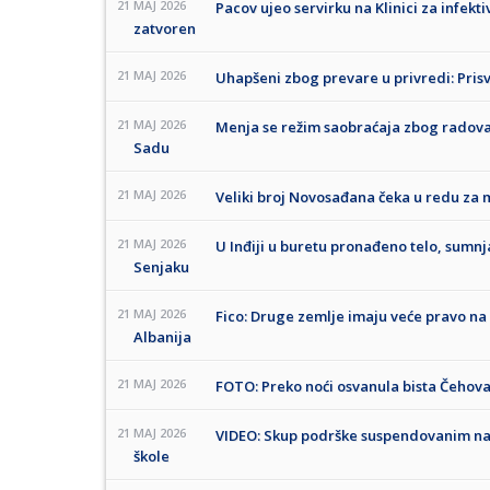
21 MAJ 2026
Pacov ujeo servirku na Klinici za infek
zatvoren
21 MAJ 2026
Uhapšeni zbog prevare u privredi: Prisvo
21 MAJ 2026
Menja se režim saobraćaja zbog radov
Sadu
21 MAJ 2026
Veliki broj Novosađana čeka u redu za 
21 MAJ 2026
U Inđiji u buretu pronađeno telo, sumnj
Senjaku
21 MAJ 2026
Fico: Druge zemlje imaju veće pravo na 
Albanija
21 MAJ 2026
FOTO: Preko noći osvanula bista Čehova 
21 MAJ 2026
VIDEO: Skup podrške suspendovanim na
škole