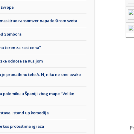
m Evrope
 je maskirao ransomver napade širom sveta
kod Sombora
ma teren za rast cena"
tske odnose sa Rusijom
a je pronađeno telo A. N, niko ne sme ovako
čku polemiku u Španiji zbog mape "Velike
stave i stand up komedija
rkos protestima igrača
P