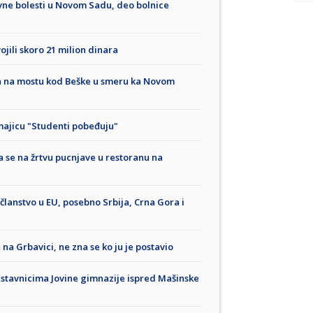
tivne bolesti u Novom Sadu, deo bolnice
jili skoro 21 milion dinara
a na mostu kod Beške u smeru ka Novom
majicu "Studenti pobeđuju"
a se na žrtvu pucnjave u restoranu na
članstvo u EU, posebno Srbija, Crna Gora i
na Grbavici, ne zna se ko ju je postavio
stavnicima Jovine gimnazije ispred Mašinske