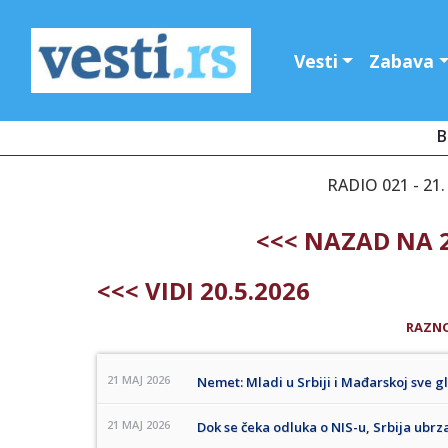
Vesti
Zabava
B
RADIO 021 - 21.
<<< NAZAD NA 2
<<< VIDI 20.5.2026
RAZN
21 MAJ 2026
Nemet: Mladi u Srbiji i Mađarskoj sve gl
21 MAJ 2026
Dok se čeka odluka o NIS-u, Srbija ubr