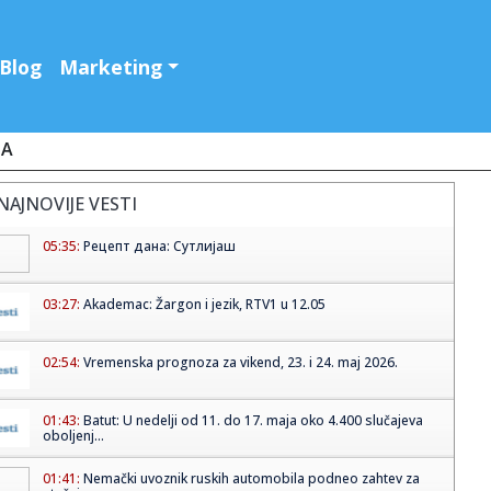
Blog
Marketing
JA
NAJNOVIJE VESTI
05:35:
Рецепт дана: Сутлијаш
03:27:
Akademac: Žargon i jezik, RTV1 u 12.05
02:54:
Vremenska prognoza za vikend, 23. i 24. maj 2026.
01:43:
Batut: U nedelji od 11. do 17. maja oko 4.400 slučajeva
oboljenj...
01:41:
Nemački uvoznik ruskih automobila podneo zahtev za