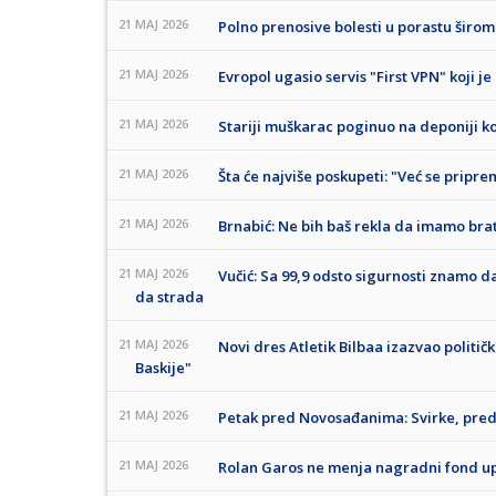
21 MAJ 2026
Polno prenosive bolesti u porastu širo
21 MAJ 2026
Evropol ugasio servis "First VPN" koji
21 MAJ 2026
Stariji muškarac poginuo na deponiji 
21 MAJ 2026
Šta će najviše poskupeti: "Već se pripre
21 MAJ 2026
Brnabić: Ne bih baš rekla da imamo bra
21 MAJ 2026
Vučić: Sa 99,9 odsto sigurnosti znamo d
da strada
21 MAJ 2026
Novi dres Atletik Bilbaa izazvao politi
Baskije"
21 MAJ 2026
Petak pred Novosađanima: Svirke, pred
21 MAJ 2026
Rolan Garos ne menja nagradni fond up