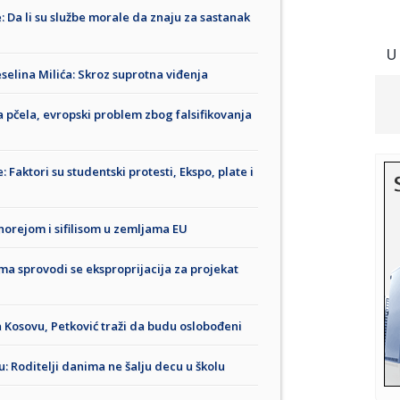
: Da li su službe morale da znaju za sastanak
U
Veselina Milića: Skroz suprotna viđenja
a pčela, evropski problem zbog falsifikovanja
Faktori su studentski protesti, Ekspo, plate i
norejom i sifilisom u zemljama EU
ma sprovodi se eksproprijacija za projekat
a Kosovu, Petković traži da budu oslobođeni
: Roditelji danima ne šalju decu u školu