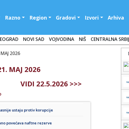
Razno
Region
Gradovi
Izvori
Arhiva
EOGRAD
NOVI SAD
VOJVODINA
NIŠ
CENTRALNA SRBI
 MAJ 2026
1. MAJ 2026
VIDI 22.5.2026 >>>
O
asnije ustaju protiv korupcije
zano povećava naftne rezerve