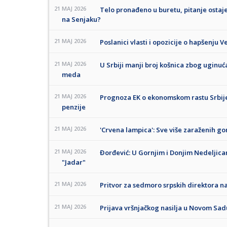
21 MAJ 2026
Telo pronađeno u buretu, pitanje ostaje
na Senjaku?
21 MAJ 2026
Poslanici vlasti i opozicije o hapšenju 
21 MAJ 2026
U Srbiji manji broj košnica zbog uginuć
meda
21 MAJ 2026
Prognoza EK o ekonomskom rastu Srbije: 
penzije
21 MAJ 2026
'Crvena lampica': Sve više zaraženih go
21 MAJ 2026
Đorđević: U Gornjim i Donjim Nedeljica
"Jadar"
21 MAJ 2026
Pritvor za sedmoro srpskih direktora n
21 MAJ 2026
Prijava vršnjačkog nasilja u Novom Sadu