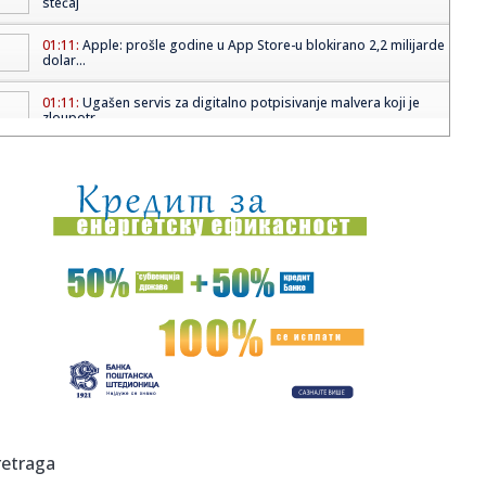
stečaj
01:11:
Apple: prošle godine u App Store-u blokirano 2,2 milijarde
dolar...
01:11:
Ugašen servis za digitalno potpisivanje malvera koji je
zloupotr...
01:11:
Scareware prevara CypherLoc: lažna upozorenja i
prevaranti koji ...
01:11:
Kampanja Trapdoor: više od 450 Android aplikacija
korišćeno za...
01:11:
Reaper: novi malver za macOS zaobilazi Appleove zaštite i
krade ...
01:11:
Pinterest preplavljen lažnim rasprodajama i prevarama
01:11:
Android 17 dobija funkciju za proveru autentičnosti
Android sist...
01:11:
MiniPlasma: stara ranjivost Windowsa ponovo aktuelna
retraga