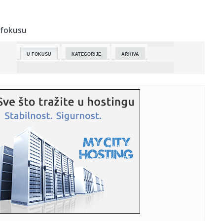
01:11:
Hakovan sajt popularnog JDownloadera, korisnici
preuzimali trojan...
 fokusu
01:11:
Google uvodi Android Intrusion Logging za otkrivanje
špijunskog ...
U FOKUSU
KATEGORIJE
ARHIVA
01:04:
Dogodilo se na današnji datum, 23. maj
00:45:
U Srbiji nestabilno vreme uz povremene pljuskove,
grmljavinu, gra...
00:19:
VIDEO: Mazda MX-5 Miata 35th Anniversary
23:37:
Njemački penzioner (93) mučen do smrti, među
osumnjičenima dr...
23:33:
Đoković:Imam velike šanse na Rolan Garosu ako ostanem
zdrav, p...
23:28:
Alfa Romeo najavljuje proširenje svoje ponude
23:24:
U Norveškoj isporučeno već 100.000 primeraka Tesle