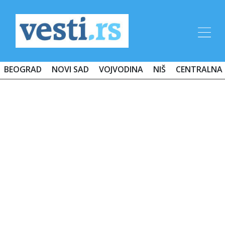
BEOGRAD
NOVI SAD
VOJVODINA
NIŠ
CENTRALNA 