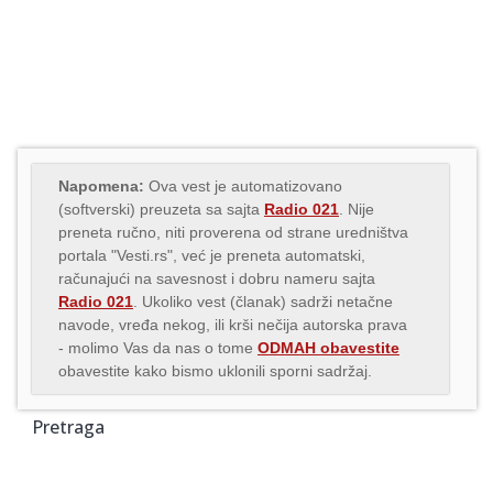
Napomena:
Ova vest je automatizovano
(softverski) preuzeta sa sajta
Radio 021
. Nije
preneta ručno, niti proverena od strane uredništva
portala "Vesti.rs", već je preneta automatski,
računajući na savesnost i dobru nameru sajta
Radio 021
. Ukoliko vest (članak) sadrži netačne
navode, vređa nekog, ili krši nečija autorska prava
- molimo Vas da nas o tome
ODMAH obavestite
obavestite kako bismo uklonili sporni sadržaj.
Pretraga