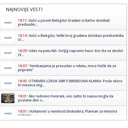
NAJNOVIJE VESTI
18:11:
Vučić u poseti Belegišu! Građani srdačno dočekali
predsedni...
18:10:
Vučić u Belegišu; Veliki broj građana dočekao predsednika
Sr...
18:09:
Udes na putu Niš–Svrljig napravio haos: Evo šta se desilo!
(V...
18:07:
"Vembanjama je presudan u reketu, mora fizički da se
pripremi"
18:05:
OTKRIVEN UZROK SMRTI BRENDONA KLARKA: Posle skoro
tri meseca stig...
18:01:
Ako redovno trenirate, evo zašto bi sauna mogla da
postane deo v...
18:01:
I Kokanović u nemilosti blokadera; Planiran za ministra
poljopri...
17:59:
Zvijer uhvaćena na Bilećkom jezeru! Dugačak 2 metra, težak