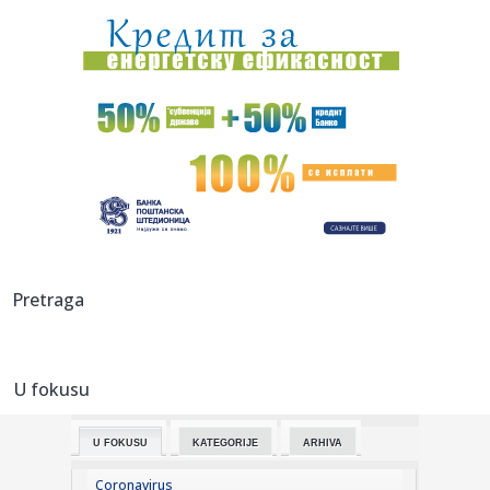
50...
17:59:
Evakuisano 20.000 ljudi zbog šumskog požara
17:51:
Nova medalja za Srbiju
17:47:
Iran se povukao?
17:45:
Steve Hackett i Steve Rothery objavili video za „Red Dragon“
...
17:45:
Turistima zasmetala kravlja zvona, gradonačelnik
Pretraga
odgovorio da se...
17:43:
Prva poseta Zelenskog Beogradu: Najava jačanja saradnje
Srbije i...
U fokusu
17:42:
U Crnoj Gori zaplijenjeno 38 kilograma marihuana
U FOKUSU
KATEGORIJE
ARHIVA
17:42:
Kolektivno vjenčanje u Bijeljini
Coronavirus