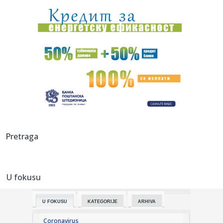
prelazi na ...
12:37:
Argentinski fudbaler Fakundo Buonanote prešao na
pozajmicu u El...
12:36:
Tramp srećan zbog izbora novog predsednika Kolumbije:
Šalje mu ...
12:34:
Cvijanovićeva: Prošla su vremena uvođenja sankcija
12:34:
Srednjovjekovni festival "Vitezovi Tvrdimića" okupio brojne
mali...
12:33:
Gužve na granici: Na Preševu čeka se oko sat vremena,
Pretraga
Gradina ...
12:32:
Uvećana trgovinska razmena između Srbije i Ukrajine: Vučić
i ...
U fokusu
12:29:
Mediji otkrivaju: Evo zašto su blokaderi udarili veto na
Jasminu...
U FOKUSU
KATEGORIJE
ARHIVA
12:28:
Vraćaju li se baterije na telefonima koje sami možete
zamijenit...
Coronavirus