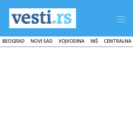
BEOGRAD
NOVI SAD
VOJVODINA
NIŠ
CENTRALNA 