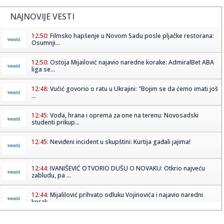
NAJNOVIJE VESTI
12:50:
Filmsko hapšenje u Novom Sadu posle pljačke restorana:
Osumnji...
12:50:
Ostoja Mijailović najavio naredne korake: AdmiralBet ABA
liga se...
12:48:
Vučić govorio o ratu u Ukrajini: "Bojim se da ćemo imati još
...
12:45:
Voda, hrana i oprema za one na terenu: Novosadski
studenti prikup...
12:45:
Neviđeni incident u skupštini: Kurtija gađali jajima!
12:44:
IVANIŠEVIĆ OTVORIO DUŠU O NOVAKU: Otkrio najveću
zabludu, pa ...
12:44:
Mijalilović prihvato odluku Vojinovića i najavio naredni
korak
12:42:
Interesantan transfer Dinamo Zagreba: Napadač PSŽ-a