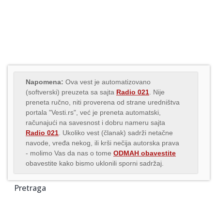
Napomena:
Ova vest je automatizovano
(softverski) preuzeta sa sajta
Radio 021
. Nije
preneta ručno, niti proverena od strane uredništva
portala "Vesti.rs", već je preneta automatski,
računajući na savesnost i dobru nameru sajta
Radio 021
. Ukoliko vest (članak) sadrži netačne
navode, vređa nekog, ili krši nečija autorska prava
- molimo Vas da nas o tome
ODMAH obavestite
obavestite kako bismo uklonili sporni sadržaj.
Pretraga