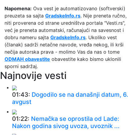
Napomena:
Ova vest je automatizovano (softverski)
preuzeta sa sajta
GradskeInfo.rs
. Nije preneta ručno,
niti proverena od strane uredništva portala "Vesti.rs",
već je preneta automatski, računajući na savesnost i
dobru nameru sajta
GradskeInfo.rs
. Ukoliko vest
(članak) sadrži netačne navode, vređa nekog, ili krši
nečija autorska prava - molimo Vas da nas o tome
ODMAH obavestite
obavestite kako bismo uklonili
sporni sadržaj.
Najnovije vesti
01:43:
Dogodilo se na današnji datum, 6.
avgust
01:22:
Nemačka se oprostila od Lade:
Nakon godina sivog uvoza, uvoznik ...