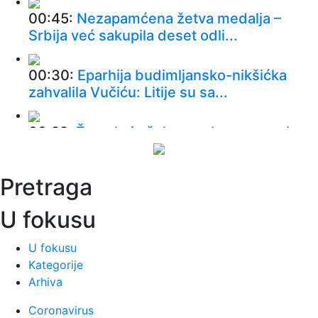
00:45:
Nezapamćena žetva medalja –
Srbija već sakupila deset odli...
00:30:
Eparhija budimljansko-nikšićka
zahvalila Vučiću: Litije su sa...
00:22:
Žene koje žele nezaboravan seks
moraju da rade ove tri stvari
Pretraga
00:18:
Bugatti najavljuje novi jedinstveni
automobil
U fokusu
00:15:
Drama na plaži u Italiji! Doktorka iz
U fokusu
Beograda pritrčala turist...
Kategorije
Arhiva
00:02:
Na današnji dan, 6. avgust
Coronavirus