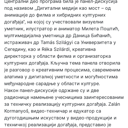
Централни део програма била је панел-дискусија
под називом „Дигитални медији као мост – од
анимације до филма и хибридних културних
догађаја“, на којој су учествовали визуелни
уметник, илустратор и аниматор Милета Поштић,
мултимедијална уметница др Даница Бићанић,
истраживач др Tamás Szilágyi са Универзитета у
Сегедину, као и Réka Szilárdi, креативна
директорка у области филма и организаторка
културних догађаја. Кључна тема панела отворила
је разговор о креативним процесима, савременим
алатима у дигиталној уметности и могућностима
међународне сарадње у области културе.
Након панел-дискусије одржане су и две
радионице намењене учесницима заинтересованим
за техничку реализацију културних догађаја. Zalán
Kormanyoš, видео-техничар и едукатор са
дугогодишњим искуством у видео-продукцији и
техничкој реализацији догађаја, представио је