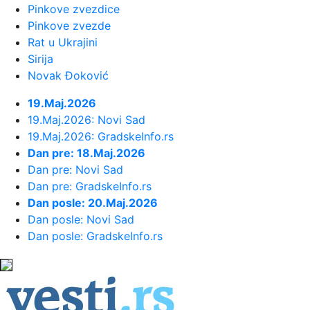
Pinkove zvezdice
23:51:
Tri medalje za Srbiju na EP
Pinkove zvezde
Rat u Ukrajini
Sirija
23:47:
KIKS PANATINAIKOSA UPRKOS
Novak Đoković
OGROMNIM ULAGANJIMA: Grčki velikan
vod...
19.Maj.2026
19.Maj.2026: Novi Sad
23:46:
Tragedija kod Požarevca: Čovek
19.Maj.2026: GradskeInfo.rs
stradao u požaru koji je sam iz...
Dan pre: 18.Maj.2026
Dan pre: Novi Sad
Dan pre: GradskeInfo.rs
23:38:
Lara Gut-Behrami završila karijeru
Dan posle: 20.Maj.2026
Dan posle: Novi Sad
23:35:
General Motors i SAIC produžili
Dan posle: GradskeInfo.rs
zajedničko ulaganje na još 20 ...
23:35:
Crveni alarm u Evropi: Rekordi
padaju, reke presušuju, požari b...