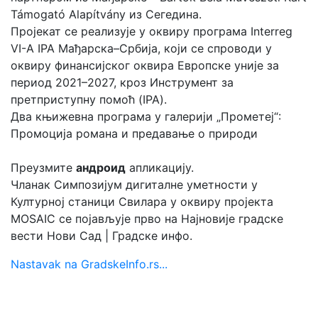
Támogató Alapítvány из Сегедина.
Пројекат се реализује у оквиру програма Interreg
VI-A IPA Мађарска–Србија, који се спроводи у
оквиру финансијског оквира Европске уније за
период 2021–2027, кроз Инструмент за
претприступну помоћ (IPA).
Два књижевна програма у галерији „Прометеј“:
Промоција романа и предавање о природи
Преузмите
андроид
апликацију.
Чланак Симпозијум дигиталне уметности у
Културној станици Свилара у оквиру пројекта
MOSAIC се појављује прво на Најновије градске
вести Нови Сад | Градске инфо.
Nastavak na GradskeInfo.rs...