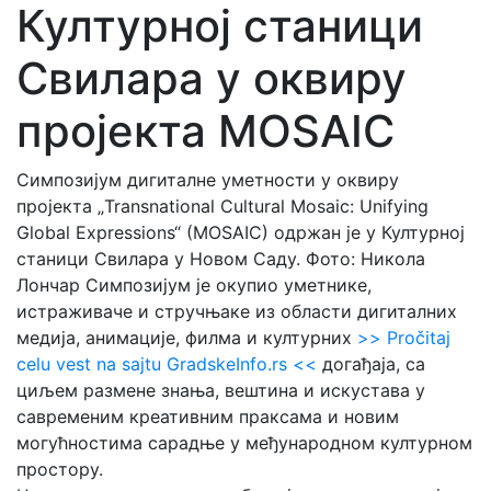
Културној станици
Свилара у оквиру
пројекта MOSAIC
Симпозијум дигиталне уметности у оквиру
пројекта „Transnational Cultural Mosaic: Unifying
Global Expressions“ (MOSAIC) одржан је у Културној
станици Свилара у Новом Саду. Фото: Никола
Лончар Симпозијум је окупио уметнике,
истраживаче и стручњаке из области дигиталних
медија, анимације, филма и културних
>> Pročitaj
celu vest na sajtu GradskeInfo.rs <<
догађаја, са
циљем размене знања, вештина и искустава у
савременим креативним праксама и новим
могућностима сарадње у међународном културном
простору.