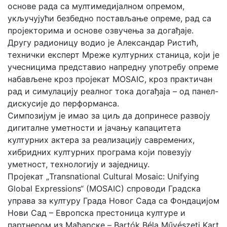
основе рада са мултимедијалном опремом,
укључујући безбедно постављање опреме, рад са
пројекторима и основе озвучења за догађаје.
Другу радионицу водио је Александар Ристић,
технички експерт Мреже културних станица, који је
учесницима представио напредну употребу опреме
набављене кроз пројекат MOSAIC, кроз практичан
рад и симулацију реалног тока догађаја – од панел-
дискусије до перформанса.
Симпозијум је имао за циљ да допринесе развоју
дигиталне уметности и јачању капацитета
културних актера за реализацију савремених,
хибридних културних програма који повезују
уметност, технологију и заједницу.
Пројекат „Transnational Cultural Mosaic: Unifying
Global Expressions“ (MOSAIC) спроводи Градска
управа за културу Града Новог Сада са Фондацијом
Нови Сад – Европска престоница културе и
партнером из Мађарске – Bartók Béla Művészeti Kart