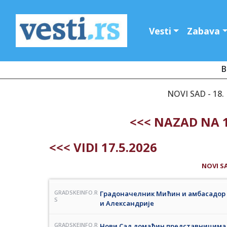
Vesti
Zabava
B
NOVI SAD - 18.
<<< NAZAD NA 1
<<< VIDI 17.5.2026
NOVI S
GRADSKEINFO.R
Градоначелник Мићин и амбасадор 
S
и Александрије
GRADSKEINFO.R
Нови Сад домаћин представницима 