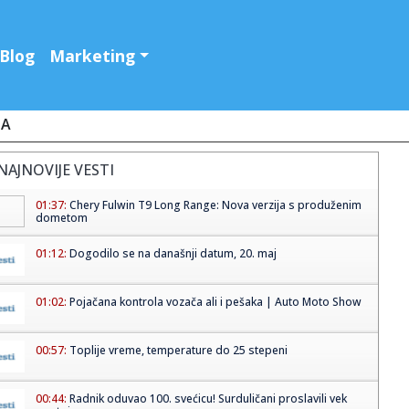
Blog
Marketing
JA
NAJNOVIJE VESTI
01:37:
Chery Fulwin T9 Long Range: Nova verzija s produženim
dometom
01:12:
Dogodilo se na današnji datum, 20. maj
01:02:
Pojačana kontrola vozača ali i pešaka | Auto Moto Show
00:57:
Toplije vreme, temperature do 25 stepeni
00:44:
Radnik oduvao 100. svećicu! Surduličani proslavili vek