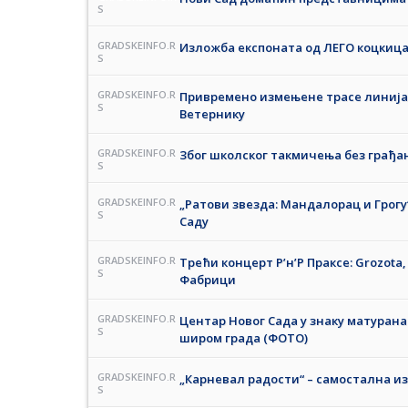
S
GRADSKEINFO.R
Изложба експоната од ЛЕГО коцкица
S
GRADSKEINFO.R
Привремено измењене трасе линија 6,
S
Ветернику
GRADSKEINFO.R
Због школског такмичења без грађа
S
GRADSKEINFO.R
„Ратови звезда: Мандалорац и Грогу
S
Саду
GRADSKEINFO.R
Трећи концерт Р’н’Р Праксе: Grozota, 
S
Фабрици
GRADSKEINFO.R
Центар Новог Сада у знаку матура
S
широм града (ФОТО)
GRADSKEINFO.R
„Карневал радости“ – самостална из
S