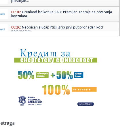
postojan...
00:30:
Grenland bojkotuje SAD: Premijer izostaje sa otvaranja
konzulata
00:26:
Neobičan slučaj: Ptičji grip prvi put pronađen kod
polarnog m...
00:26:
Novi Kia Niro
00:04:
Trampova administracija će obavestiti NATO o smanjenju
američke...
23:50:
VIRTUS DOŽIVEO ŠOKANTAN PORAZ: Trento ostvario
važnu pobedu!
23:39:
Tramp osniva "fond za žrtve Džoa Bajdena": Odluka
ministarstva ...
23:39:
Raste proizvodnja vozila u Kragujevcu, u junu vikend
smene i nova...
23:25:
Emotivan trenutak Sare Reljić sa bratom na venčanju! Evo
retraga
šta r...