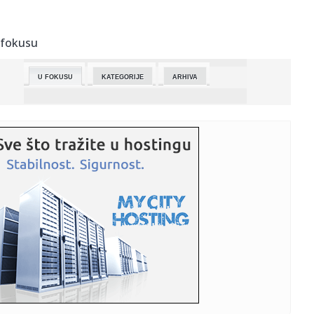
23:22:
VAŽNA PORUKA: Delije, ovo morate da znate pred revanš
sa Partiz...
 fokusu
23:12:
Sportske igre mladih u četvrtak na terenima Osnovne
škole Du...
U FOKUSU
KATEGORIJE
ARHIVA
23:03:
Najavljen Touring Superleggera Veloce12 Aperta
23:01:
Koliko intimni odnos zaista treba da traje da bi žena
uživala?
23:01:
Arsenal poslije 22 godine ponovo šampion Engleske
23:01:
Monolord objavio novu pjesmu sa legendom death
metala (VIDEO)
23:01:
Tri zabavna načina da usporite starenje mozga
23:01:
Pistonsi imaju dilemu vrijednu skoro 300 miliona
23:01:
Drama na Kanskom festivalu usred Almodovarovog filma