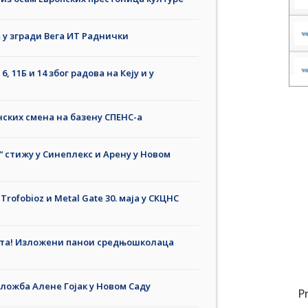
 у згради Вега ИТ Раднички
 11Б и 14 због радова на Кеју и у
нских смена на базену СПЕНС-а
“ стижу у Синеплекс и Арену у Новом
Trofobioz и Metal Gate 30. маја у СКЦНС
ната! Изложени панои средњошколаца
ложба Алене Гојак у Новом Саду
P