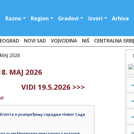
Razno
Region
Gradovi
Izvori
Arhiva
EOGRAD
NOVI SAD
VOJVODINA
NIŠ
CENTRALNA SRBI
 MAJ 2026
8. MAJ 2026
VIDI 19.5.2026 >>>
AD
Египта о унапређењу сарадње Новог Сада
из осам Европских престоница културе