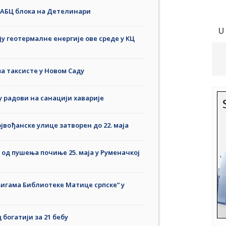
у АБЦ блока на Детелинари
U
у геотермалне енергије ове среде у КЦ
а таксисте у Новом Саду
у радови на санацији хаварије
јвођанске улице затворен до 22. маја
од пушења почиње 25. маја у Руменачкој
игама Библиотеке Матице српске“ у
 богатији за 21 бебу