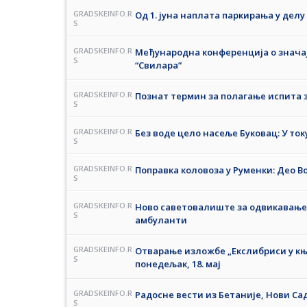
GRADSKEINFO.R
Од 1. јуна наплата паркирања у дел
S
GRADSKEINFO.R
Међународна конференција о значај
S
“Свилара”
GRADSKEINFO.R
Познат термин за полагање испита з
S
GRADSKEINFO.R
Без воде цело насеље Буковац: У ток
S
GRADSKEINFO.R
Поправка коловоза у Руменки: Део Во
S
GRADSKEINFO.R
Ново саветовалиште за одвикавање 
S
амбуланти
GRADSKEINFO.R
Отварање изложбе „Екслибриси у књ
S
понедељак, 18. мај
GRADSKEINFO.R
Радосне вести из Бетаније, Нови Сад
S