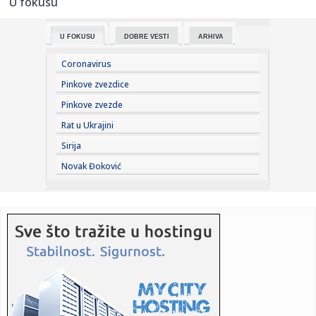
U fokusu
23:33:
Ribakina sigurna u Torontu
U FOKUSU
DOBRE VESTI
ARHIVA
23:32:
Brenin potez posle pada razbesneo javnost: Devojka joj
pružila r...
Coronavirus
23:29:
Američki Senat usvojio zakon o sankcijama Rusiji usmjeren
Pinkove zvezdice
na ene...
Pinkove zvezde
23:27:
Hitno se oglasili Rusi: "Provokacija!"
Rat u Ukrajini
Sirija
23:25:
MUP: Aktivna četiri veća požara, najveći izbio u mestu
Novak Đoković
Šumar...
23:24:
Ako ste planirali da kupite polovan automobil u Nemačkoj,
pogled...
23:22:
KAKVA PORUKA PRED NASTAVAK SEZONE: Srbija nadigrala
Rusiju posle ...
23:21:
Nestao nakit vrijedan 10.000 evra: Snimak otkrio krajnje
neobičn...
23:21:
Krvoproliće u Gracu: Turčin izbo muškarca iz BiH i još