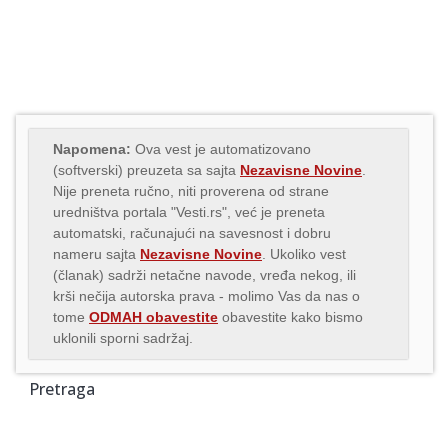
Napomena:
Ova vest je automatizovano
(softverski) preuzeta sa sajta
Nezavisne Novine
.
Nije preneta ručno, niti proverena od strane
uredništva portala "Vesti.rs", već je preneta
automatski, računajući na savesnost i dobru
nameru sajta
Nezavisne Novine
. Ukoliko vest
(članak) sadrži netačne navode, vređa nekog, ili
krši nečija autorska prava - molimo Vas da nas o
tome
ODMAH obavestite
obavestite kako bismo
uklonili sporni sadržaj.
Pretraga