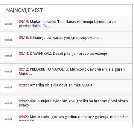
NAJNOVIJE VESTI
09:19:
Mađar i stranka Tisa danas nominuju kandidata za
predsednika: Ov...
09:16:
Шпанија од данас уводи привремене ...
09:14:
DNEVNI KVIZ: Deset pitanja - pravo osveženje
09:12:
PREOKRET U NAPOLIJU: Milinković-Savić više nije siguran,
Muso ...
09:09:
Amerika objavila nove snimke NLO-a
09:09:
Ako putujete avionom, ovu grešku sa hranom pravi skoro
svako
09:09:
Motor radio gotovo godinu dana bez gašenja, mehaničar
ostao šo...
09:09:
Tri znaka ulaze u period kada novac dolazi lakše nego ikad