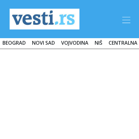
BEOGRAD
NOVI SAD
VOJVODINA
NIŠ
CENTRALNA 