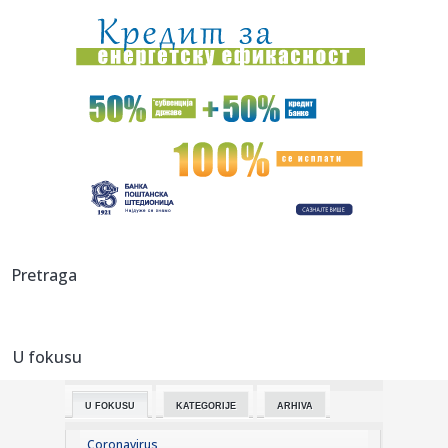
09:08:
АМСС: На граничном прелазу ...
09:09:
Na Batrovcima se od jutros čeka oko četiri sata
09:08:
Rutina Šeltona
09:08:
AdmiralBet ABA liga ostala bez direktora: Milija Vojinović
iznen...
09:07:
Ukrajina menja pravila igre: Obećala da neće napadati
Pretraga
tankere s...
09:07:
Er Srbija širi mrežu letova: Iz Beograda do više od 100
destin...
U fokusu
09:05:
Kinezi najviše profitiraju od nemačkih subvencija za e-
automobi...
U FOKUSU
KATEGORIJE
ARHIVA
09:01:
Журка Југословенка у Беер Гарден-у ...
Coronavirus