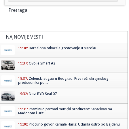
Pretraga
NAJNOVIJE VESTI
19:38:
Barselona otkazala gostovanje u Maroku
19:37:
Ovo je Smart #2
19:37:
Zelenski stigao u Beograd: Prve reči ukrajinskog
predsednika po ...
19:32:
Novi BYD Seal 07
19:31:
Preminuo poznati muzički producent: Sarađivao sa
Madonom i Brit...
19:30:
Procurio govor Kamale Haris: Udarila oštro po Bajdenu