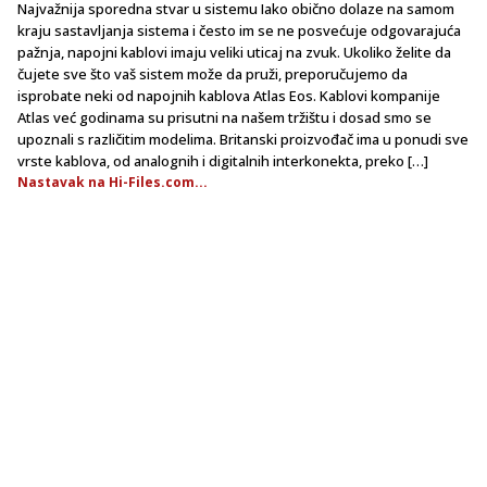
Najvažnija sporedna stvar u sistemu Iako obično dolaze na samom
kraju sastavljanja sistema i često im se ne posvećuje odgovarajuća
pažnja, napojni kablovi imaju veliki uticaj na zvuk. Ukoliko želite da
čujete sve što vaš sistem može da pruži, preporučujemo da
isprobate neki od napojnih kablova Atlas Eos. Kablovi kompanije
Atlas već godinama su prisutni na našem tržištu i dosad smo se
upoznali s različitim modelima. Britanski proizvođač ima u ponudi sve
vrste kablova, od analognih i digitalnih interkonekta, preko […]
Nastavak na Hi-Files.com...