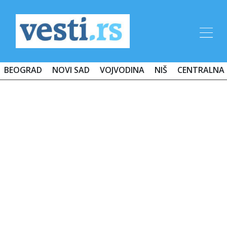
BEOGRAD
NOVI SAD
VOJVODINA
NIŠ
CENTRALNA 