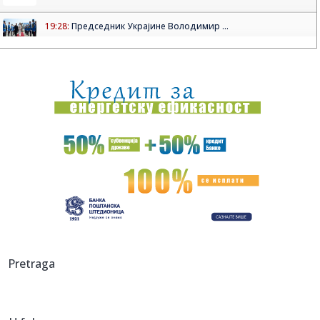
19:28:
Председник Украјине Володимир ...
19:29:
Protestno saopštenje sto ličnosti protiv dolaska
Zelenskog u Sr...
19:25:
Olimpijakos odvodi ljubimca Zvezdinih navijača?!
19:24:
SKANDAL U KOMŠILUKU: Sarajevo zbog koncerata Dina
Merlina seli m...
19:21:
Путничка возила на Батровцима ...
19:22:
Lukić potpisuje! Srbin postaje član povratnika (FOTO)
19:19:
Požar na deponiji povećao zagađenje u Sremskoj Mitrovici:
Pretraga
Veta...
19:14:
Baždar zvanično u novom klubu