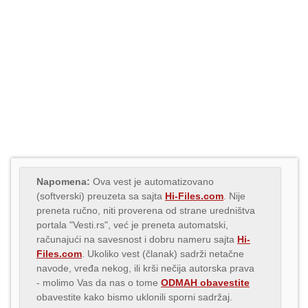
Napomena:
Ova vest je automatizovano
(softverski) preuzeta sa sajta
Hi-Files.com
. Nije
preneta ručno, niti proverena od strane uredništva
portala "Vesti.rs", već je preneta automatski,
računajući na savesnost i dobru nameru sajta
Hi-
Files.com
. Ukoliko vest (članak) sadrži netačne
navode, vređa nekog, ili krši nečija autorska prava
- molimo Vas da nas o tome
ODMAH obavestite
obavestite kako bismo uklonili sporni sadržaj.