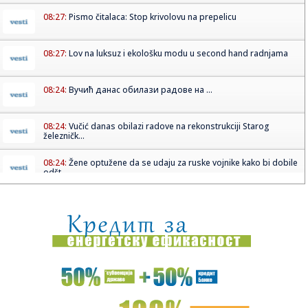
08:27:
Pismo čitalaca: Stop krivolovu na prepelicu
08:27:
Lov na luksuz i ekološku modu u second hand radnjama
08:24:
Вучић данас обилази радове на ...
08:24:
Vučić danas obilazi radove na rekonstrukciji Starog
železničk...
08:24:
Žene optužene da se udaju za ruske vojnike kako bi dobile
odšt...
08:24:
Brutalno udarila protivnicu, pa zapalila mreže objavom:
"Privile...
08:18:
Republika Srpska bilježi pad inflacije, šta nas očekuje u
dalj...
08:18:
Fidan: Sporazum Turske, Pakistana i S. Arabije isti kao
NATO spor...