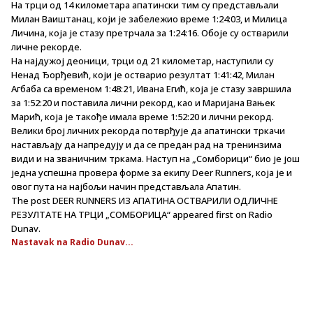
На трци од 14 километара апатински тим су представљали
Милан Ваиштанац, који је забележио време 1:24:03, и Милица
Личина, која је стазу претрчала за 1:24:16. Обоје су остварили
личне рекорде.
На најдужој деоници, трци од 21 километар, наступили су
Ненад Ђорђевић, који је остварио резултат 1:41:42, Милан
Агбаба са временом 1:48:21, Ивана Егић, која је стазу завршила
за 1:52:20 и поставила лични рекорд, као и Маријана Вањек
Марић, која је такође имала време 1:52:20 и лични рекорд.
Велики број личних рекорда потврђује да апатински тркачи
настављају да напредују и да се предан рад на тренинзима
види и на званичним тркама. Наступ на „Сомборици“ био је још
једна успешна провера форме за екипу Deer Runners, која је и
овог пута на најбољи начин представљала Апатин.
The post DEER RUNNERS ИЗ АПАТИНА ОСТВАРИЛИ ОДЛИЧНЕ
РЕЗУЛТАТЕ НА ТРЦИ „СОМБОРИЦА“ appeared first on Radio
Dunav.
Nastavak na Radio Dunav...