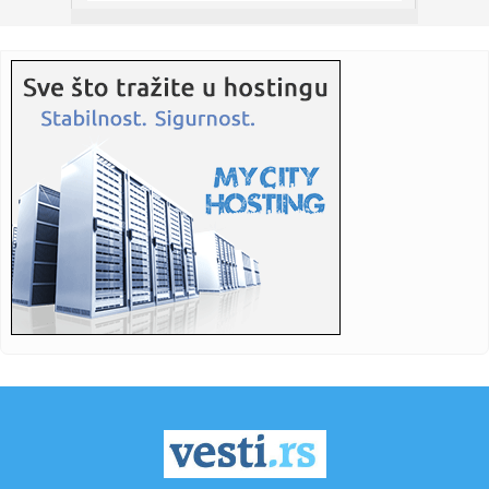
08:01:
Kremlj: Nema planova za zabranu društvenih mreža
08:00:
Šta Tesla ne želi da javnost vidi? Sporni podaci o
bezbednosti ...
07:58:
Sajns: "Bio sam u šoku"
07:55:
Malo ko je znao: Evo šta od škole ima Bora Santana!
07:52:
Nova eskalacija na istoku: Snažan udar na Odesu;
Proglašena vaz...
07:51:
Šta se dešava sa mozgom kada ne unosite dovoljno
masti?
07:50:
"Zmajice" se okupile u Mostaru: Pripreme za Mediteranske
igre
07:50:
Vatra ne posustaje: Deliblatska peščara i dalje u plamenu,
Šum...