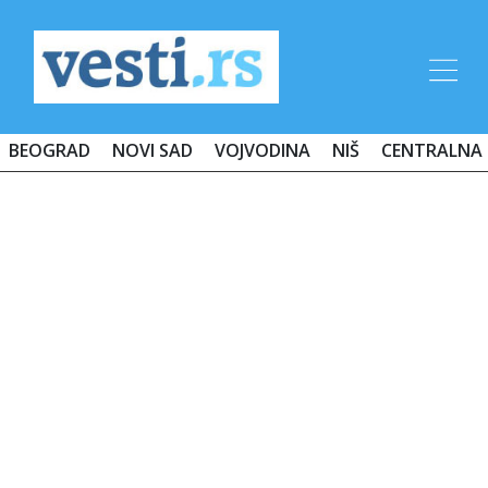
BEOGRAD
NOVI SAD
VOJVODINA
NIŠ
CENTRALNA 