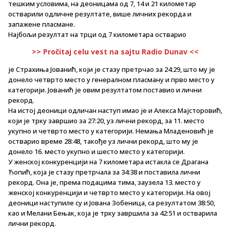
тешким условима, на деоницама од 7, 14 и 21 километар
остварили одличне резултате, више личних рекорда и
запажене пласмане.
Најбољи резултат на трци од 7 километара остварио
>> Pročitaj celu vest na sajtu Radio Dunav <<
је Страхиња Јованић, који је стазу претрчао за 24:29, што му је
донело четврто место у генералном пласману и прво место у
категорији. Јованић је овим резултатом поставио и лични
рекорд.
На истој деоници одличан наступ имао је и Алекса Мајсторовић,
који је трку завршио за 27:20, уз лични рекорд, за 11. место
укупно и четврто место у категорији. Немања Младеновић је
остварио време 28:48, такође уз лични рекорд, што му је
донело 16. место укупно и шесто место у категорији.
У женској конкуренцији на 7 километара истакла се Драгана
Ћопић, која је стазу претрчала за 34:38 и поставила лични
рекорд. Она је, према подацима тима, заузела 13. место у
женској конкуренцији и четврто место у категорији. На овој
деоници наступиле су и Јована Зобеница, са резултатом 38:50,
као и Мелани Бењак, која је трку завршила за 42:51 и остварила
лични рекорд.