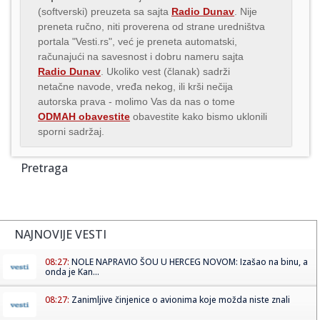
(softverski) preuzeta sa sajta
Radio Dunav
. Nije
preneta ručno, niti proverena od strane uredništva
portala "Vesti.rs", već je preneta automatski,
računajući na savesnost i dobru nameru sajta
Radio Dunav
. Ukoliko vest (članak) sadrži
netačne navode, vređa nekog, ili krši nečija
autorska prava - molimo Vas da nas o tome
ODMAH obavestite
obavestite kako bismo uklonili
sporni sadržaj.
Pretraga
NAJNOVIJE VESTI
08:27:
NOLE NAPRAVIO ŠOU U HERCEG NOVOM: Izašao na binu, a
onda je Kan...
08:27:
Zanimljive činjenice o avionima koje možda niste znali