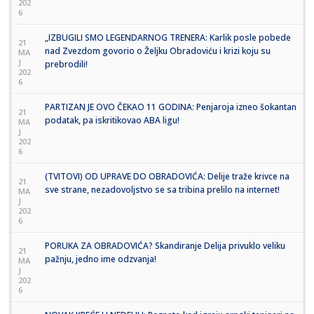
202
6
„IZBUGILI SMO LEGENDARNOG TRENERA: Karlik posle pobede
21
nad Zvezdom govorio o Željku Obradoviću i krizi koju su
MA
J
prebrodili!
202
6
PARTIZAN JE OVO ČEKAO 11 GODINA: Penjaroja izneo šokantan
21
podatak, pa iskritikovao ABA ligu!
MA
J
202
6
(TVITOVI) OD UPRAVE DO OBRADOVIĆA: Delije traže krivce na
21
sve strane, nezadovoljstvo se sa tribina prelilo na internet!
MA
J
202
6
PORUKA ZA OBRADOVIĆA? Skandiranje Delija privuklo veliku
21
pažnju, jedno ime odzvanja!
MA
J
202
6