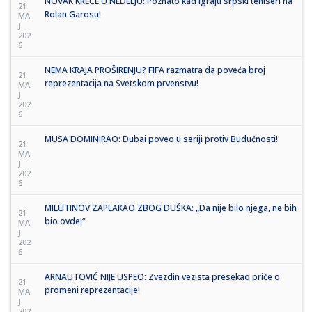
NOVAK KREĆE U NEDELJU: Poznato kad igraju srpski teniseri na
21
Rolan Garosu!
MA
J
202
6
NEMA KRAJA PROŠIRENJU? FIFA razmatra da poveća broj
21
reprezentacija na Svetskom prvenstvu!
MA
J
202
6
MUSA DOMINIRAO: Dubai poveo u seriji protiv Budućnosti!
21
MA
J
202
6
MILUTINOV ZAPLAKAO ZBOG DUŠKA: „Da nije bilo njega, ne bih
21
bio ovde!“
MA
J
202
6
ARNAUTOVIĆ NIJE USPEO: Zvezdin vezista presekao priče o
21
promeni reprezentacije!
MA
J
202