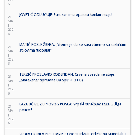
6
JOVETIĆ ODLUČUJE: Partizan ima opasnu konkurenciju!
21
MA
J
202
6
MATIĆ POSLE ŽREBA: „Vreme je da se susretnemo sa različitim
21
stilovima fudbala!“
MA
J
202
6
TERZIĆ PROSLAVIO ROĐENDAN: Crvena zvezda ne staje,
21
„Marakana“ spremna Evropu! (FOTO)
MA
J
202
6
LAZETIĆ BLIZU NOVOG POSLA: Srpski stručnjak stiže u „lige
21
petice“!
MA
J
202
6
SRBIJA DOBILA PROTIVNIKE: Ovo su rivali „orlića“ na Mundijalu u