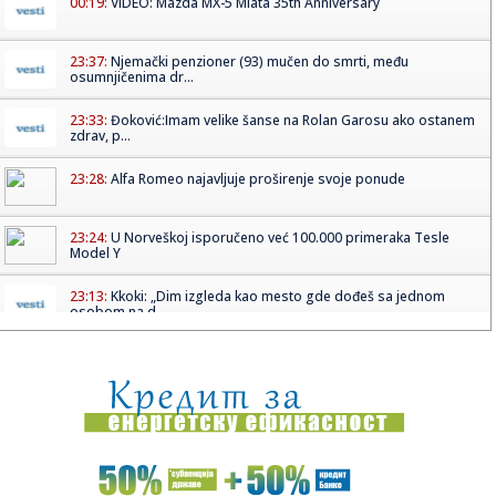
00:19:
VIDEO: Mazda MX-5 Miata 35th Anniversary
23:37:
Njemački penzioner (93) mučen do smrti, među
osumnjičenima dr...
23:33:
Đoković:Imam velike šanse na Rolan Garosu ako ostanem
zdrav, p...
23:28:
Alfa Romeo najavljuje proširenje svoje ponude
23:24:
U Norveškoj isporučeno već 100.000 primeraka Tesle
Model Y
23:13:
Kkoki: „Dim izgleda kao mesto gde dođeš sa jednom
osobom na d...
23:08:
Završen 5. Social Media Summit by Telemach
22:59:
Luka Koper povećala dobit za 25 odsto uprkos globalnim
krizama
22:59:
Real Madrid savladao Valensiju za plasman u finale
Evrolige