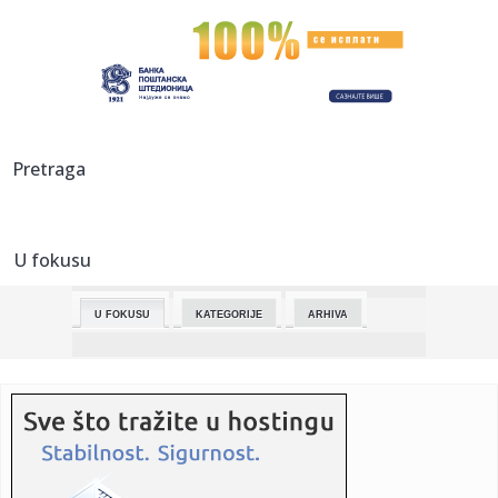
22:59:
Bolest "deset ljekara": Miješaju je s drugima zbog sličnih
simp...
22:59:
Muzičar otkrio pravilo u braku: "Ja mogu da imam više
partnerki...
22:53:
Komšiluk porodice iz BiH: Još smo svi u šoku zbog pogibije
Pretraga
dje...
22:53:
Nebenzja: Napad u Starobeljsku na civilni objekat je ratni
zloči...
U fokusu
22:52:
Nove generacije ponovo čitaju klasike
U FOKUSU
KATEGORIJE
ARHIVA
22:46:
Mađar: Ostaje zabrana uvoza poljoprivrednih proizvoda iz
Ukrajin...
22:44:
Ugasila se Lada u Njemačkoj nakon pola vijeka
22:38:
Premijer Šarif ide u Kinu dok Pakistan pojačava napore za
posre...