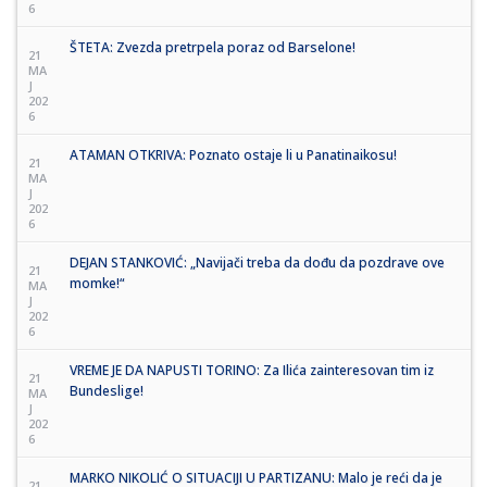
6
ŠTETA: Zvezda pretrpela poraz od Barselone!
21
MA
J
202
6
ATAMAN OTKRIVA: Poznato ostaje li u Panatinaikosu!
21
MA
J
202
6
DEJAN STANKOVIĆ: „Navijači treba da dođu da pozdrave ove
21
momke!“
MA
J
202
6
VREME JE DA NAPUSTI TORINO: Za Ilića zainteresovan tim iz
21
Bundeslige!
MA
J
202
6
MARKO NIKOLIĆ O SITUACIJI U PARTIZANU: Malo je reći da je
21