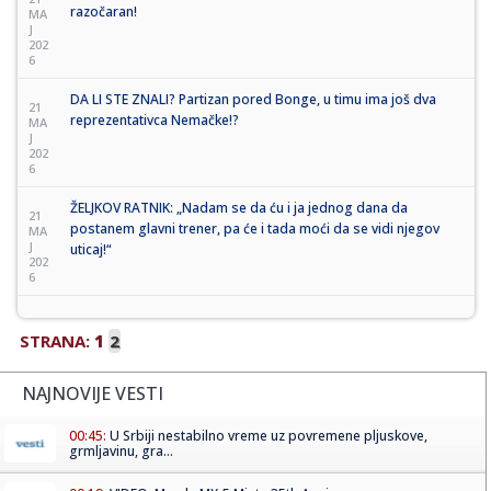
razočaran!
MA
J
202
6
DA LI STE ZNALI? Partizan pored Bonge, u timu ima još dva
21
reprezentativca Nemačke!?
MA
J
202
6
ŽELJKOV RATNIK: „Nadam se da ću i ja jednog dana da
21
postanem glavni trener, pa će i tada moći da se vidi njegov
MA
J
uticaj!“
202
6
STRANA:
1
2
NAJNOVIJE VESTI
00:45:
U Srbiji nestabilno vreme uz povremene pljuskove,
grmljavinu, gra...