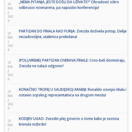
„NEMA PITANJA, JESTE DOŠLI DA UŽIVATE?“ Obradović oštro
21
odbrusio novinarima, pa napustio konferenciju!
MA
J
202
6
PARTIZAN DO FINALA KAO FURIJA: Zvezda doživela potop, Delije
21
nezadovoljne, utakmica prekidana!
MA
J
202
6
(POLUVREME) PARTIZAN OVERAVA FINALE: Crno-beli dominiraju,
21
Zvezda ne nalazi odgovor!
MA
J
202
6
KONAČNO TROFEJ U SAUDIJSKOJ ARABIJI: Ronaldo osvojio titulu i
21
ostavio srpskog reprezentativca na drugom mestu!
MA
J
202
6
KODIJEV UGAO: Zvezdin plej govorio o tome kako je sezona
21
krenula nizbrdo!
MA
J