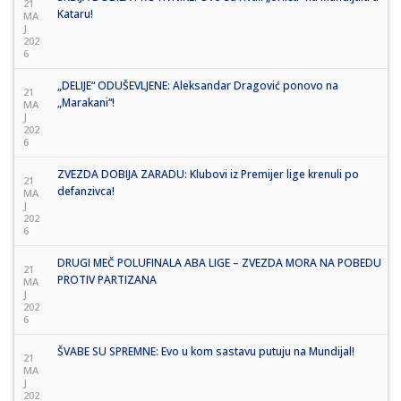
21
Kataru!
MA
J
202
6
„DELIJE“ ODUŠEVLJENE: Aleksandar Dragović ponovo na
21
„Marakani“!
MA
J
202
6
ZVEZDA DOBIJA ZARADU: Klubovi iz Premijer lige krenuli po
21
defanzivca!
MA
J
202
6
DRUGI MEČ POLUFINALA ABA LIGE – ZVEZDA MORA NA POBEDU
21
PROTIV PARTIZANA
MA
J
202
6
ŠVABE SU SPREMNE: Evo u kom sastavu putuju na Mundijal!
21
MA
J
202