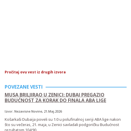
Pročitaj ovu vest iz drugih izvora
POVEZANE VESTI
MUSA BRILJIRAO U ZENICI: DUBAI PREGAZIO
BUDUĆNOST ZA KORAK DO FINALA ABA LIGE
Izvor:
Nezavisne Novine
, 21.Maj.2026
Košarkaši Dubaija poveli su 1:0 u polufinalnoj seriji ABA lige nakon
što su večeras, 21. maja, u Zenici savladali podgoričku Budućnost
rezultatom 104:90.