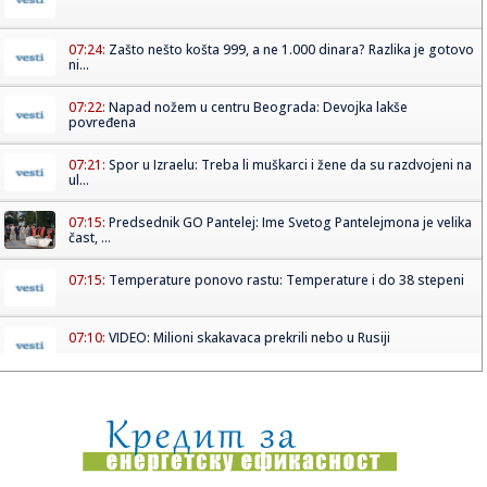
07:24:
Zašto nešto košta 999, a ne 1.000 dinara? Razlika je gotovo
ni...
07:22:
Napad nožem u centru Beograda: Devojka lakše
povređena
07:21:
Spor u Izraelu: Treba li muškarci i žene da su razdvojeni na
ul...
07:15:
Predsednik GO Pantelej: Ime Svetog Pantelejmona je velika
čast, ...
07:15:
Temperature ponovo rastu: Temperature i do 38 stepeni
07:10:
VIDEO: Milioni skakavaca prekrili nebo u Rusiji
07:10:
Velike razlike u cenama na beogradskim pijacama: Krompir
već od ...
07:05:
Овонедељна дешавања у Новом Саду