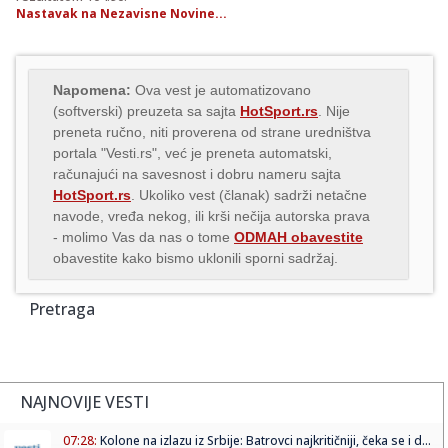
Nastavak na Nezavisne Novine...
Napomena:
Ova vest je automatizovano
(softverski) preuzeta sa sajta
HotSport.rs
. Nije
preneta ručno, niti proverena od strane uredništva
portala "Vesti.rs", već je preneta automatski,
računajući na savesnost i dobru nameru sajta
HotSport.rs
. Ukoliko vest (članak) sadrži netačne
navode, vređa nekog, ili krši nečija autorska prava
- molimo Vas da nas o tome
ODMAH obavestite
obavestite kako bismo uklonili sporni sadržaj.
Pretraga
NAJNOVIJE VESTI
07:28:
Kolone na izlazu iz Srbije: Batrovci najkritičniji, čeka se i d...