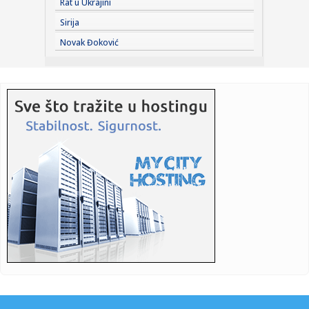
Rat u Ukrajini
Sirija
07:01:
Bivši član pregovaračkog tima Beograda u otvorenom
Novak Đoković
pismu Vuči...
07:01:
Država se za auto-put Beograd - Zrenjanin - Novi Sad
zadužuje k...
06:50:
BROJ PO BROJ: Idemo u krug
06:37:
Temperaturni rolerkoster u Srbiji: Do 38 stepeni, pa nagli
pad te...
05:17:
Mošti Svetog Nektarija Eginskog od 14. avgusta u Glogonju
05:05:
Рецепт дана: Чоколадни колач са ...
01:22:
VIDEO: Novi Audi od 600.000 evra je razvijen za samo 405
dana
00:45:
Priča se nastavlja: Pelegrini ostaje u Romi (FOTO)