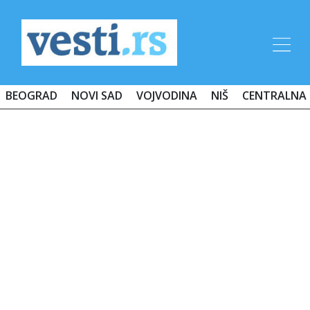
BEOGRAD
NOVI SAD
VOJVODINA
NIŠ
CENTRALNA 