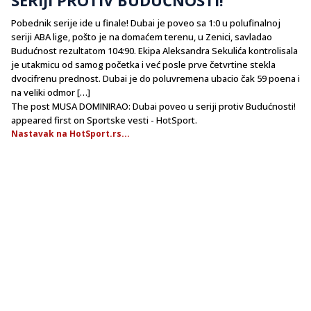
Pobednik serije ide u finale! Dubai je poveo sa 1:0 u polufinalnoj
seriji ABA lige, pošto je na domaćem terenu, u Zenici, savladao
Budućnost rezultatom 104:90. Ekipa Aleksandra Sekulića kontrolisala
je utakmicu od samog početka i već posle prve četvrtine stekla
dvocifrenu prednost. Dubai je do poluvremena ubacio čak 59 poena i
na veliki odmor […]
The post MUSA DOMINIRAO: Dubai poveo u seriji protiv Budućnosti!
appeared first on Sportske vesti - HotSport.
Nastavak na HotSport.rs...