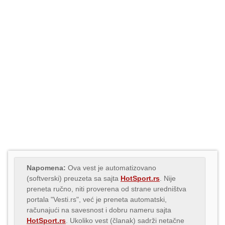
Napomena:
Ova vest je automatizovano
(softverski) preuzeta sa sajta
HotSport.rs
. Nije
preneta ručno, niti proverena od strane uredništva
portala "Vesti.rs", već je preneta automatski,
računajući na savesnost i dobru nameru sajta
HotSport.rs
. Ukoliko vest (članak) sadrži netačne