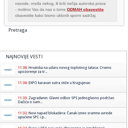
navode, vređa nekog, ili krši nečija autorska prava
- molimo Vas da nas o tome
ODMAH obavestite
obavestite kako bismo uklonili sporni sadržaj.
Pretraga
NAJNOVIJE VESTI
11:38:
Hrvatska na udaru novog toplotnog talasa: Crveno
upozorenje za tr...
11:36:
EXPO karavan sutra stiže u Kragujevac
11:33:
Zagrađanin: Glavni odbor SPS jednoglasno podržao
Dačića o sam...
11:32:
Novi napad blokadera: Čanak izneo sramne uvrede
upućene SPC i p...