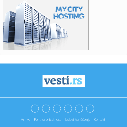
11:15:
Neil Young objavio naslovnu pesmu sa novog albuma
‘Second Song...
11:15:
Šok otkriće u stanu Saše Vidića: Pronađen rukopis knjige
koj...
11:10:
Lozano na pozajmici u Galaksiju
11:04:
Данас се ово не ради у кући: Срби ...
11:03:
Svečani doček za Zelenskog ispred Palate Srbija, sledi
sastanak...
11:01:
Prepoznali glas Barta Simpsona u avionu, a onda joj dali
mikrofon...
11:01:
Unapređena Mahindra Scorpio-N
11:00:
Zatvara se put Gaj–Kajtasovo, saobraćaj se preusmerava
na alte...
Arhiva
Politika privatnosti
Uslovi korišćenja
Kontakt
10:58:
Берза винила, компакт-дискова, ...