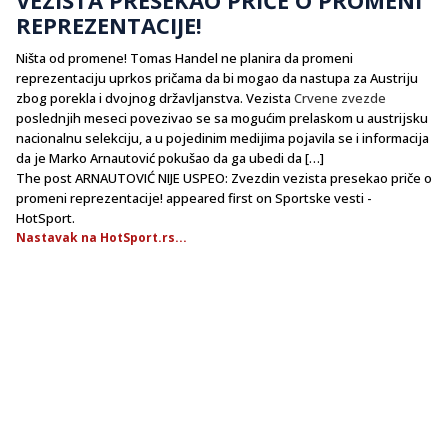
REPREZENTACIJE!
Ništa od promene! Tomas Handel ne planira da promeni
reprezentaciju uprkos pričama da bi mogao da nastupa za Austriju
zbog porekla i dvojnog državljanstva. Vezista
Crvene zvezde
poslednjih meseci povezivao se sa mogućim prelaskom u austrijsku
nacionalnu selekciju, a u pojedinim medijima pojavila se i informacija
da je Marko Arnautović pokušao da ga ubedi da […]
The post ARNAUTOVIĆ NIJE USPEO: Zvezdin vezista presekao priče o
promeni reprezentacije! appeared first on Sportske vesti -
HotSport.
Nastavak na HotSport.rs...