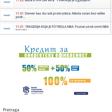
11:32:
Buna u FIFA sve veća: "Poverenje je izgubljeno"
11:31:
Denver kao da radi protiv Jokića: Nikola ostao bez velike
podr...
11:31:
TRAGEDIJA KOJA JE POTRESLA NBA: Poznat uzrok smrti NBA
košarka...
11:30:
Jovana brutalno pecnula Dragana nakon veridbe:
"Poklanjam mu titu...
11:28:
U požaru u Gornjem Milanovcu izgorela kompletna kuća
šestočla...
11:26:
Novak Đoković otvorio dušu: "Taj poraz me uništio"
11:26:
Na Zlatiboru žu-žu prodaju na komad
11:26:
Težak sudar više vozila na putu Stolac - Neum: Nekoliko
osoba p...
11:26:
Šest znakova koji mogu ukazivati na prevaru: Obratite
Pretraga
pažnju na...