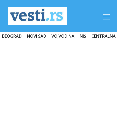
BEOGRAD
NOVI SAD
VOJVODINA
NIŠ
CENTRALNA 