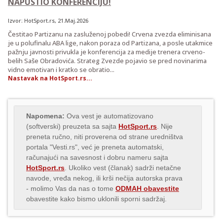
NAPUSTIO KONFERENCIJU!
Izvor:
HotSport.rs
, 21.Maj.2026
Čestitao Partizanu na zasluženoj pobedi! Crvena zvezda eliminisana
je u polufinalu ABA lige, nakon poraza od Partizana, a posle utakmice
pažnju javnosti privukla je konferencija za medije trenera crveno-
belih Saše Obradovića. Strateg Zvezde pojavio se pred novinarima
vidno emotivan i kratko se obratio...
Nastavak na HotSport.rs...
Napomena:
Ova vest je automatizovano
(softverski) preuzeta sa sajta
HotSport.rs
. Nije
preneta ručno, niti proverena od strane uredništva
portala "Vesti.rs", već je preneta automatski,
računajući na savesnost i dobru nameru sajta
HotSport.rs
. Ukoliko vest (članak) sadrži netačne
navode, vređa nekog, ili krši nečija autorska prava
- molimo Vas da nas o tome
ODMAH obavestite
obavestite kako bismo uklonili sporni sadržaj.