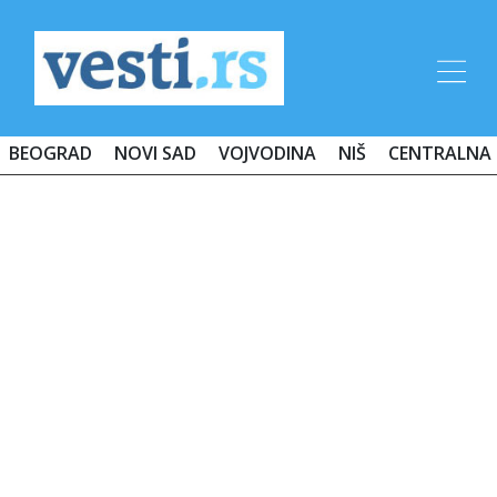
BEOGRAD
NOVI SAD
VOJVODINA
NIŠ
CENTRALNA 