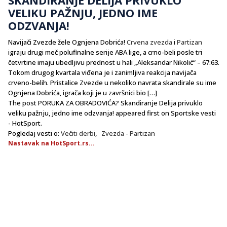
VELIKU PAŽNJU, JEDNO IME
ODZVANJA!
Navijači Zvezde žele Ognjena Dobrića!
Crvena zvezda
i
Partizan
igraju drugi meč polufinalne serije ABA lige, a crno-beli posle tri
četvrtine imaju ubedljivu prednost u hali „Aleksandar Nikolić“ – 67:63.
Tokom drugog kvartala viđena je i zanimljiva reakcija navijača
crveno-belih. Pristalice Zvezde u nekoliko navrata skandirale su ime
Ognjena Dobrića, igrača koji je u završnici bio […]
The post PORUKA ZA OBRADOVIĆA? Skandiranje Delija privuklo
veliku pažnju, jedno ime odzvanja! appeared first on Sportske vesti
- HotSport.
Pogledaj vesti o:
Večiti derbi
,
Zvezda - Partizan
Nastavak na HotSport.rs...