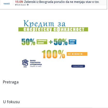
15:09:
Zelenski iz Beograda poručio da ne menjaju stav o tzv.
Kosovu; P...
15:05:
Колико су безбедне брзе дијете?
15:05:
Buick Electra L7 EV
15:05:
PARTIZANU SE OTVARAJU VRATA ZA MILOŠEVIĆA?! Štutgart
gomila na...
15:03:
Iranskog vrhovnog vođe nema nigde. Ko onda vodi Iran?
15:03:
Suzana Mančić o prvim danima sa unukom Mijatom: Tek da
čujete ...
15:02:
Iran postavio nove uslove za Ormuski moreuz, raketa
Pretraga
pogodila emir...
15:02:
Srbija zauzela 14. mesto na EP u Beogradu
U fokusu
15:02:
Đokić sve dublje u politici! Rektor ponovo na blokaderskoj
bini...