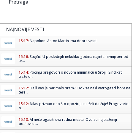
Pretraga
NAJNOVIJE VESTI
15:17:
Napokon: Aston Martin ima dobre vesti
15:16:
Stojčić: U poslednjih nekoliko godina najintenzivniji period
ur...
15:14:
Počinju pregovori o novom minimalcu u Srbiji: Sindikati
traže d...
15:12:
Da li vas je bar malo sram?! Dok se naši vatrogasci bore na
tere...
15:12:
Đilas priznao ono što opozicija ne želi da čuje! Progovorio
o...
15:10:
AI neće ugasiti sva radna mesta: Ovo su najtraženiji
poslovi u ...