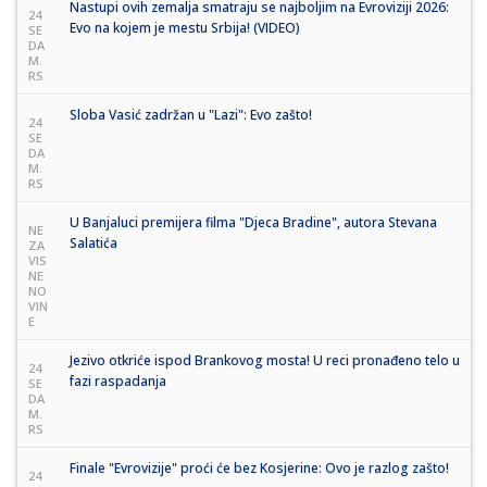
Nastupi ovih zemalja smatraju se najboljim na Evroviziji 2026:
24
Evo na kojem je mestu Srbija! (VIDEO)
SE
DA
M.
RS
Sloba Vasić zadržan u "Lazi": Evo zašto!
24
SE
DA
M.
RS
U Banjaluci premijera filma "Djeca Bradine", autora Stevana
NE
Salatića
ZA
VIS
NE
NO
VIN
E
Jezivo otkriće ispod Brankovog mosta! U reci pronađeno telo u
24
fazi raspadanja
SE
DA
M.
RS
Finale "Evrovizije" proći će bez Kosjerine: Ovo je razlog zašto!
24