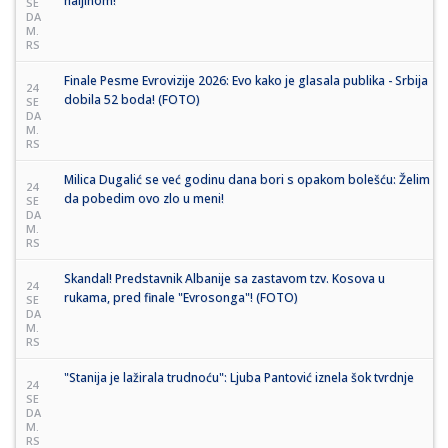
haljinom!
SE
DA
M.
RS
Finale Pesme Evrovizije 2026: Evo kako je glasala publika - Srbija
24
dobila 52 boda! (FOTO)
SE
DA
M.
RS
Milica Dugalić se već godinu dana bori s opakom bolešću: Želim
24
da pobedim ovo zlo u meni!
SE
DA
M.
RS
Skandal! Predstavnik Albanije sa zastavom tzv. Kosova u
24
rukama, pred finale "Evrosonga"! (FOTO)
SE
DA
M.
RS
"Stanija je lažirala trudnoću": Ljuba Pantović iznela šok tvrdnje
24
SE
DA
M.
RS