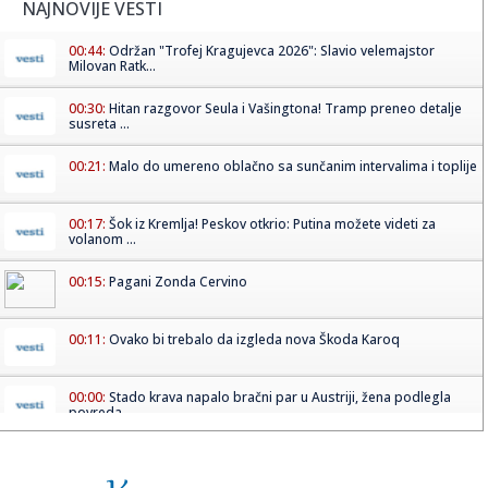
NAJNOVIJE VESTI
00:44:
Održan "Trofej Kragujevca 2026": Slavio velemajstor
Milovan Ratk...
00:30:
Hitan razgovor Seula i Vašingtona! Tramp preneo detalje
susreta ...
00:21:
Malo do umereno oblačno sa sunčanim intervalima i toplije
00:17:
Šok iz Kremlja! Peskov otkrio: Putina možete videti za
volanom ...
00:15:
Pagani Zonda Cervino
00:11:
Ovako bi trebalo da izgleda nova Škoda Karoq
00:00:
Stado krava napalo bračni par u Austriji, žena podlegla
povreda...
23:52:
ŠTULIĆ NAPRAVIO HAOS NA APENINIMA: Gol Srbina
zakomplikovao bor...