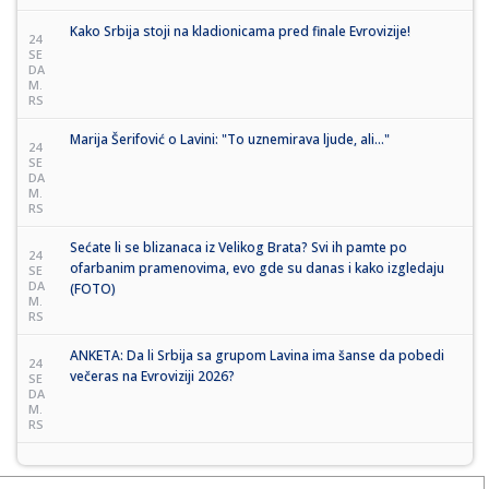
Kako Srbija stoji na kladionicama pred finale Evrovizije!
24
SE
DA
M.
RS
Marija Šerifović o Lavini: "To uznemirava ljude, ali..."
24
SE
DA
M.
RS
Sećate li se blizanaca iz Velikog Brata? Svi ih pamte po
24
ofarbanim pramenovima, evo gde su danas i kako izgledaju
SE
DA
(FOTO)
M.
RS
ANKETA: Da li Srbija sa grupom Lavina ima šanse da pobedi
24
večeras na Evroviziji 2026?
SE
DA
M.
RS