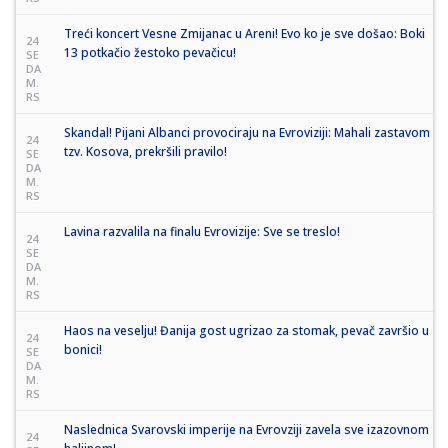
Treći koncert Vesne Zmijanac u Areni! Evo ko je sve došao: Boki
24
13 potkačio žestoko pevačicu!
SE
DA
M.
RS
Skandal! Pijani Albanci provociraju na Evroviziji: Mahali zastavom
24
tzv. Kosova, prekršili pravilo!
SE
DA
M.
RS
Lavina razvalila na finalu Evrovizije: Sve se treslo!
24
SE
DA
M.
RS
Haos na veselju! Đanija gost ugrizao za stomak, pevač završio u
24
bonici!
SE
DA
M.
RS
Naslednica Svarovski imperije na Evrovziji zavela sve izazovnom
24