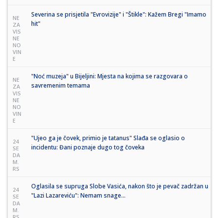
Severina se prisjetila "Evrovizije" i "Štikle": Kažem Bregi "Imamo
NE
hit"
ZA
VIS
NE
NO
VIN
E
"Noć muzeja" u Bijeljini: Mjesta na kojima se razgovara o
NE
savremenim temama
ZA
VIS
NE
NO
VIN
E
"Ujeo ga je čovek, primio je tatanus" Slađa se oglasio o
24
incidentu: Đani poznaje dugo tog čoveka
SE
DA
M.
RS
Oglasila se supruga Slobe Vasića, nakon što je pevač zadržan u
24
"Lazi Lazareviću": Nemam snage...
SE
DA
M.
RS