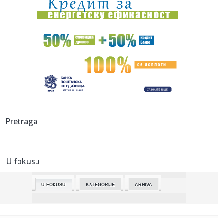
23:50:
Sudar dva aviona na aeromitingu u SAD, nije poznato ima li
žrtav...
23:50:
Zemljotres od 5,2 stepeni Rihtera pogodio jug Kine
23:46:
Snažan zemljotres pogodio Rusiju! Treslo se kod Kurilskih
ostrva...
23:39:
Amerikanci vratili u proizvodnju V8 motor s 1000 KS
23:32:
Imamo novog "Beogradskog pobednika": Nikolić se
Pretraga
revanšrao Memi...
23:22:
PARTIZAN U PROBLEMU: Dvojica otpala pred derbi sa
Zvezdom!
U fokusu
23:16:
Vučić u Bakuu otvorio vrata novim milijardama! Mali:
Predstavil...
U FOKUSU
KATEGORIJE
ARHIVA
23:12:
Studenti pozivaju na protest u ponedeljak ispred
Filozofskog faku...
23:00:
Skandal trese Mađarsku! Optužbe za zlato, mermer i luksuz