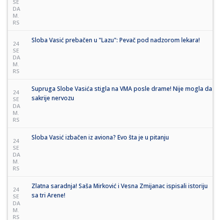
SE
DA
M.
RS
Sloba Vasić prebačen u "Lazu": Pevač pod nadzorom lekara!
24
SE
DA
M.
RS
Supruga Slobe Vasića stigla na VMA posle drame! Nije mogla da
24
sakrije nervozu
SE
DA
M.
RS
Sloba Vasić izbačen iz aviona? Evo šta je u pitanju
24
SE
DA
M.
RS
Zlatna saradnja! Saša Mirković i Vesna Zmijanac ispisali istoriju
24
sa tri Arene!
SE
DA
M.
RS