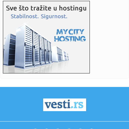
u vrh...
22:56:
VOJVODINA ISPRED PARTIZANA: Novosađani srušili OFK
Beograd i os...
22:55:
Suzuki prestiže Hondu po prvi put u istoriji?
22:55:
I Kecmanović osvojio Čelendžer! Sledi skok na ATP listi
22:50:
Emina došla u Beograd! Evo kojim povodom (FOTO)
22:48:
Slučaj Epstin u Francuskoj: Tužilaštvu se javilo desetak
novih...
22:46:
Bravo za srpske đake! Beograđani razbili konkurenciju i
osvojil...
22:37:
Kosovo na drugom mestu najsiromašnijih u Evropi,
Moldavija "lide...
22:35:
MARSENIĆ NAKON PLASMANA NA SVETSKO PRVENSTVO:
Ovo je kao kada sa...