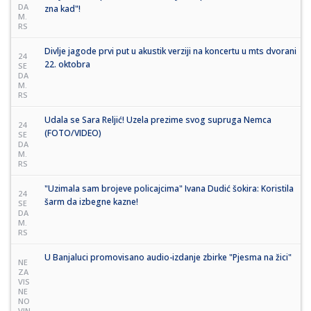
DA
zna kad"!
M.
RS
Divlje jagode prvi put u akustik verziji na koncertu u mts dvorani
24
22. oktobra
SE
DA
M.
RS
Udala se Sara Reljić! Uzela prezime svog supruga Nemca
24
(FOTO/VIDEO)
SE
DA
M.
RS
"Uzimala sam brojeve policajcima" Ivana Dudić šokira: Koristila
24
šarm da izbegne kazne!
SE
DA
M.
RS
U Banjaluci promovisano audio-izdanje zbirke "Pjesma na žici"
NE
ZA
VIS
NE
NO
VIN