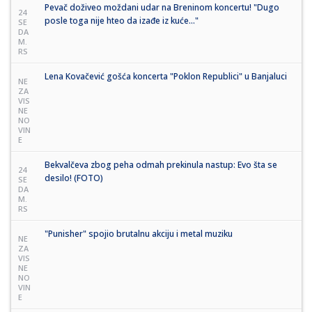
Pevač doživeo moždani udar na Breninom koncertu! "Dugo
24
posle toga nije hteo da izađe iz kuće..."
SE
DA
M.
RS
Lena Kovačević gošća koncerta "Poklon Republici" u Banjaluci
NE
ZA
VIS
NE
NO
VIN
E
Bekvalčeva zbog peha odmah prekinula nastup: Evo šta se
24
desilo! (FOTO)
SE
DA
M.
RS
"Punisher" spojio brutalnu akciju i metal muziku
NE
ZA
VIS
NE
NO
VIN
E