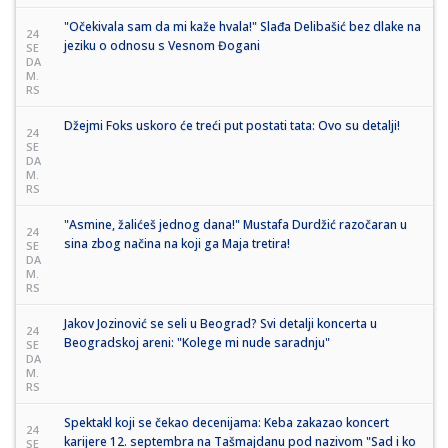
"Očekivala sam da mi kaže hvala!" Slađa Delibašić bez dlake na
24
jeziku o odnosu s Vesnom Đogani
SE
DA
M.
RS
Džejmi Foks uskoro će treći put postati tata: Ovo su detalji!
24
SE
DA
M.
RS
"Asmine, žalićeš jednog dana!" Mustafa Durdžić razočaran u
24
sina zbog načina na koji ga Maja tretira!
SE
DA
M.
RS
Jakov Jozinović se seli u Beograd? Svi detalji koncerta u
24
Beogradskoj areni: "Kolege mi nude saradnju"
SE
DA
M.
RS
Spektakl koji se čekao decenijama: Keba zakazao koncert
24
karijere 12. septembra na Tašmajdanu pod nazivom "Sad i ko
SE