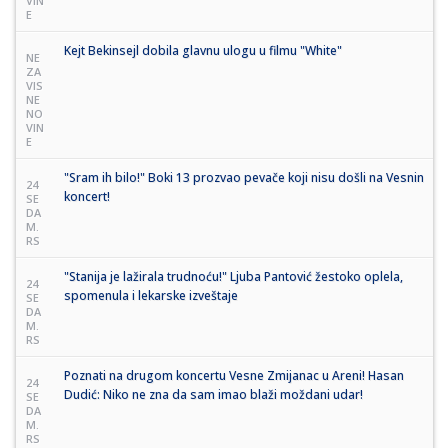
VIN
E
Kejt Bekinsejl dobila glavnu ulogu u filmu "White"
NE
ZA
VIS
NE
NO
VIN
E
"Sram ih bilo!" Boki 13 prozvao pevače koji nisu došli na Vesnin
24
koncert!
SE
DA
M.
RS
"Stanija je lažirala trudnoću!" Ljuba Pantović žestoko oplela,
24
spomenula i lekarske izveštaje
SE
DA
M.
RS
Poznati na drugom koncertu Vesne Zmijanac u Areni! Hasan
24
Dudić: Niko ne zna da sam imao blaži moždani udar!
SE
DA
M.
RS