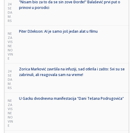
"Nisam bio za to da se sin zove Đorđe!" Balašević prvi put o
24
prinovi u porodici
SE
DA
M.
RS
Piter Džekson: AI je samo još jedan alat u filmu
NE
ZA
VIS
NE
NO
VIN
E
Zorica Marković završila na infuziji, sad otkrila i zašto: Svi su se
24
zabrinuli, ali reagovala sam na vreme!
SE
DA
M.
RS
U Gacku dvodnevna manifestacija "Dani Tešana Podrugovića"
NE
ZA
VIS
NE
NO
VIN
E