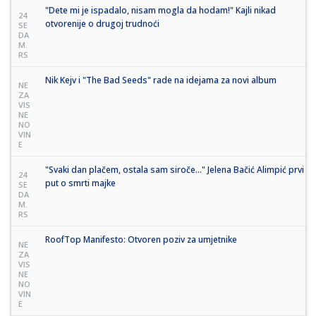
"Dete mi je ispadalo, nisam mogla da hodam!" Kajli nikad
24
otvorenije o drugoj trudnoći
SE
DA
M.
RS
Nik Kejv i "The Bad Seeds" rade na idejama za novi album
NE
ZA
VIS
NE
NO
VIN
E
"Svaki dan plačem, ostala sam siroče..." Jelena Bačić Alimpić prvi
24
put o smrti majke
SE
DA
M.
RS
RoofTop Manifesto: Otvoren poziv za umjetnike
NE
ZA
VIS
NE
NO
VIN
E