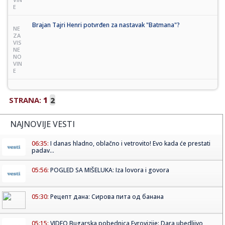
E
Brajan Tajri Henri potvrđen za nastavak "Batmana"?
NE
ZA
VIS
NE
NO
VIN
E
STRANA:
1
2
NAJNOVIJE VESTI
06:35:
I danas hladno, oblačno i vetrovito! Evo kada će prestati
padav...
05:56:
POGLED SA MIŠELUKA: Iza lovora i govora
05:30:
Рецепт дана: Сирова пита од банана
05:15:
VIDEO Bugarska pobednica Evrovizije: Dara ubedljivo