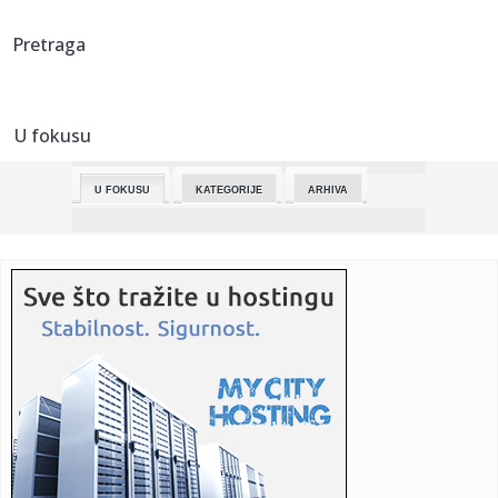
00:30:
Iran steže obruč u Ormuskom moreuzu! Amerikancima i
Pretraga
saveznicima...
00:18:
Horor u školi tokom nastave! Naoružani oteli desetine
dece, rod...
U fokusu
00:09:
Vremeplov: Lancia Stratos
U FOKUSU
KATEGORIJE
ARHIVA
00:04:
Češka traži da se ponovi njihov nastup na Evroviziji zbog
ovog...
23:58:
Orban: Mađar priča gluposti, za 16 godina smo ojačali
zemlju
23:49:
VELIKI UDARAC ZA PARTIZAN: Crno-beli ostaju bez važnog
aduta pre...
23:48:
Zbog prijetnji navijača: U Zenici otkazana predstava o
sarajevsk...
23:48:
Balkanac u Beču ukrao "magične karte" vrijedne 76.000
evra