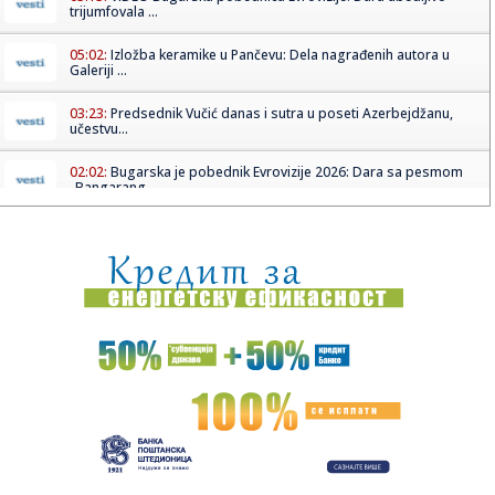
trijumfovala ...
05:02:
Izložba keramike u Pančevu: Dela nagrađenih autora u
Galeriji ...
03:23:
Predsednik Vučić danas i sutra u poseti Azerbejdžanu,
učestvu...
02:02:
Bugarska je pobednik Evrovizije 2026: Dara sa pesmom
„Bangarang...
01:21:
Mini bi mogao da napravi model inspirisan Rocketman
konceptom
01:12:
Bugarska pobjednik Evrovizije 2026. (VIDEO)
00:55:
Oblačno, vetrovito i osetno hladnije sa kišom
00:45:
Real doveo pojačanje za kraj sezone! Ipak, neće ga biti na
F4 E...
00:44:
Lotus na Renaultov i Geelyjev pogon