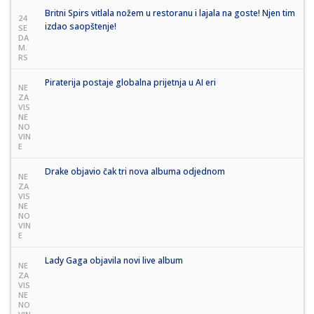
Britni Spirs vitlala nožem u restoranu i lajala na goste! Njen tim
24
izdao saopštenje!
SE
DA
M.
RS
Piraterija postaje globalna prijetnja u AI eri
NE
ZA
VIS
NE
NO
VIN
E
Drake objavio čak tri nova albuma odjednom
NE
ZA
VIS
NE
NO
VIN
E
Lady Gaga objavila novi live album
NE
ZA
VIS
NE
NO