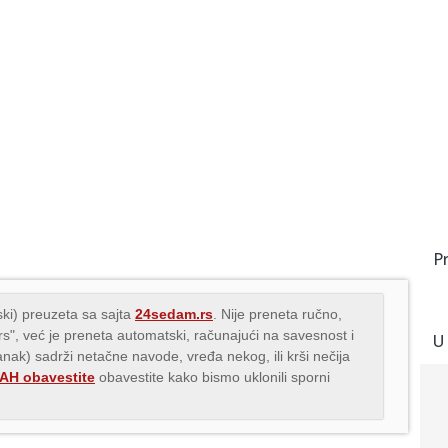
P
ki) preuzeta sa sajta
24sedam.rs
. Nije preneta ručno,
.rs", već je preneta automatski, računajući na savesnost i
U
lanak) sadrži netačne navode, vređa nekog, ili krši nečija
H obavestite
obavestite kako bismo uklonili sporni