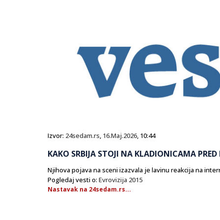
Izvor:
24sedam.rs
,
16.Maj.2026
, 10:44
KAKO SRBIJA STOJI NA KLADIONICAMA PRED F
Njihova pojava na sceni izazvala je lavinu reakcija na inte
Pogledaj vesti o:
Evrovizija 2015
Nastavak na 24sedam.rs...