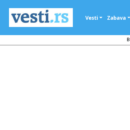
Vesti
Zabava
B