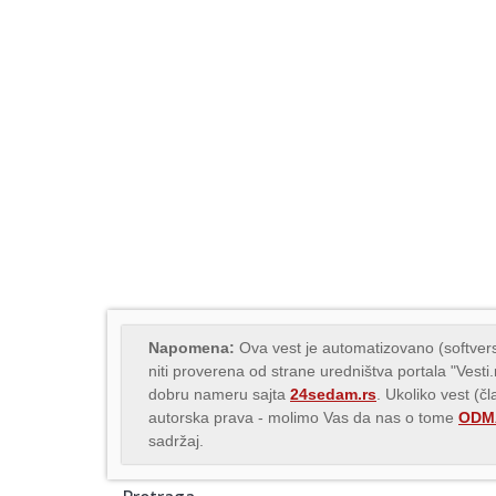
Napomena:
Ova vest je automatizovano (softvers
niti proverena od strane uredništva portala "Vesti
dobru nameru sajta
24sedam.rs
. Ukoliko vest (č
autorska prava - molimo Vas da nas o tome
ODMA
sadržaj.