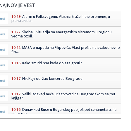
NAJNOVIJE VESTI
10:29:
Alarm u Folksvagenu: Vlasnici traže hitne promene, u
planu ukida...
10:22:
Škobalj: Situacija sa energetskim sistemom u regionu
veoma ozbil...
10:22:
MASA o napadu na Filipovića: Vlast prešla na svakodnevno
fizi...
10:18:
Kako smiriti psa kada dolaze gosti?
10:17:
Nik Kejv održao koncert u Beogradu
10:17:
Veliki izdavači neće učestvovati na Beogradskom sajmu
knjiga?
10:16:
Dunav kod Ruse u Bugarskoj pao još pet centimetara, na
snazi ogr...
10:15:
Bravo za mame! 28 beba rođeno u Betaniji, među njima i
blizanci