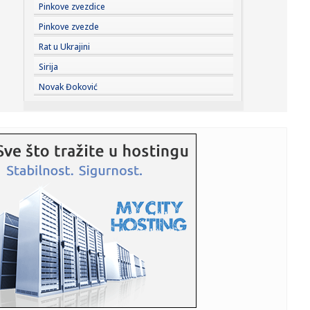
10:06:
Ukrajinci se opraštaju od čoveka koji je dao ime
Pinkove zvezdice
nepoznatim voj...
Pinkove zvezde
10:05:
Vodostaj Dunava nastavlja da opada: Komšije u problemu
Rat u Ukrajini
Sirija
10:03:
VIDEO: Ford Bronco EV
Novak Đoković
10:02:
Uključila se na sastanak iz kupatila: Gradonačelnik video
šta ...
10:01:
Reprezentativcu tzv. Kosova propao transfer karijere u
poslednjem...
09:57:
Krenuo preko granice sa 20 kilograma marihuane
sakrivene u automo...
09:57:
Četiri veća požara u Srbiji: Borba sa vatrom u Deliblatskoj
pe...
09:56:
Adidas, Nike i New Balance patike do 8.000 dinara idealne
za jese...
09:56:
PARTIZAN PIŠE EVROPSKU PRIČU: Crno-beli među retkima
sa savr...