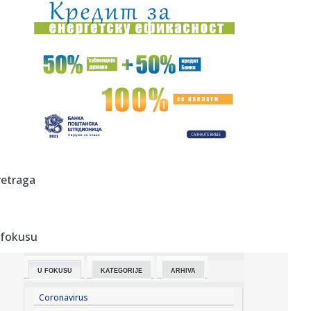
10:12:
VELIKI PREOKRET U ABA LIGI: Vojinović napušta regionalno
takmi...
10:11:
Ko je u pravu za rafineriju: Vučić upozorava na Dunav, NIS
ka...
10:11:
Železničar "blindirao" Kokovića!
10:11:
Počela specijalna operacija spasavanja: Potopljene dve
barže na...
10:09:
Sprema se navala: Peugeot obećao 7 modela do 2030.
retraga
godine!
10:09:
Novi bilans migrantske tragedije: 141 migrant poginuo u
pokušaji...
 fokusu
10:08:
Srbija protiv šampiona napada finale EP
U FOKUSU
KATEGORIJE
ARHIVA
10:06:
Kineski špijunski softver se proširio svetom: Prati i rutere
NA...
Coronavirus