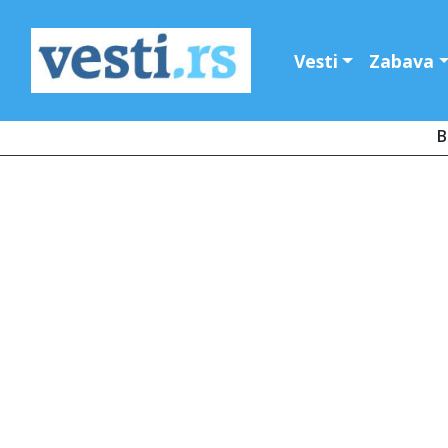
Vesti
Zabava
B