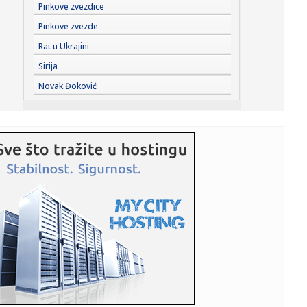
23:29:
Američki Senat usvojio zakon o sankcijama Rusiji usmjeren
Pinkove zvezdice
na ene...
Pinkove zvezde
23:27:
Hitno se oglasili Rusi: "Provokacija!"
Rat u Ukrajini
Sirija
23:25:
MUP: Aktivna četiri veća požara, najveći izbio u mestu
Novak Đoković
Šumar...
23:24:
Ako ste planirali da kupite polovan automobil u Nemačkoj,
pogled...
23:22:
KAKVA PORUKA PRED NASTAVAK SEZONE: Srbija nadigrala
Rusiju posle ...
23:21:
Nestao nakit vrijedan 10.000 evra: Snimak otkrio krajnje
neobičn...
23:21:
Krvoproliće u Gracu: Turčin izbo muškarca iz BiH i još
dvojic...
23:21:
Španija od subote uvodi kontrole za putnike iz Italije: Evo
šta...
23:21:
Pucano na vilu bogatog srpskog trgovca nekretninama u
Minhenu