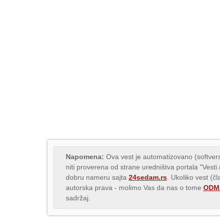
Napomena:
Ova vest je automatizovano (softvers
niti proverena od strane uredništva portala "Vesti
dobru nameru sajta
24sedam.rs
. Ukoliko vest (č
autorska prava - molimo Vas da nas o tome
ODMA
sadržaj.