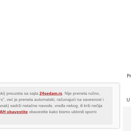
P
ki) preuzeta sa sajta
24sedam.rs
. Nije preneta ručno,
U
.rs", već je preneta automatski, računajući na savesnost i
lanak) sadrži netačne navode, vređa nekog, ili krši nečija
H obavestite
obavestite kako bismo uklonili sporni