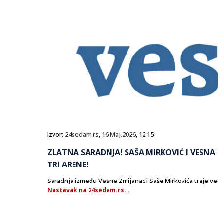
Izvor:
24sedam.rs
,
16.Maj.2026
, 12:15
ZLATNA SARADNJA! SAŠA MIRKOVIĆ I VESNA Z
TRI ARENE!
Saradnja između Vesne Zmijanac i Saše Mirkovića traje v
Nastavak na 24sedam.rs...