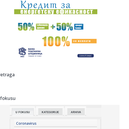
23:51:
PARTIZAN TRLJA RUKE: Transfer Saše Lukića doneo crno-
belima 300...
23:48:
Otišao iz Arsenala pre nego što su podigli trofej – vratio
se...
23:47:
Srpkinje pronašle novčanik u Čanju, pa uradile nešto što je
...
23:46:
Detalji drame na nemačkom aerodromu: Vozač nogom
izbacio dron s...
23:42:
Kraj za Aleksandru i Anu: Eliminisane već na startu
retraga
23:35:
"Nema lakih utakmica, ali mi smo Vojvodina"
 fokusu
23:33:
Ribakina sigurna u Torontu
U FOKUSU
KATEGORIJE
ARHIVA
23:32:
Brenin potez posle pada razbesneo javnost: Devojka joj
pružila r...
Coronavirus