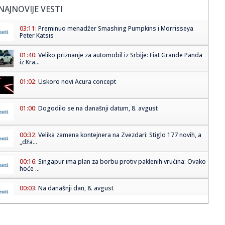
NAJNOVIJE VESTI
03:11:
Preminuo menadžer Smashing Pumpkins i Morrisseya
Peter Katsis
01:40:
Veliko priznanje za automobil iz Srbije: Fiat Grande Panda
iz Kra...
01:02:
Uskoro novi Acura concept
01:00:
Dogodilo se na današnji datum, 8. avgust
00:32:
Velika zamena kontejnera na Zvezdari: Stiglo 177 novih, a
„dža...
00:16:
Singapur ima plan za borbu protiv paklenih vrućina: Ovako
hoće ...
00:03:
Na današnji dan, 8. avgust
00:03:
Volkswagen menja poslovnu strategiju u SAD