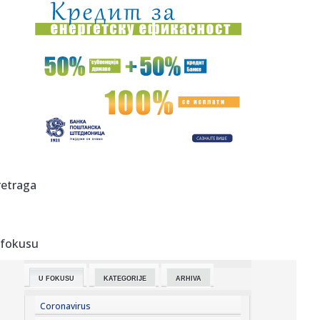
15:35:
Teško povrijeđen motociklista u Zenici
15:35:
Mediji: Dok se naši vatrogasci bore na terenu, blokaderi iz
fote...
15:35:
U jednom danu u Sjevernoj Makedoniji izbilo 25 požara,
dva još ...
15:35:
Volite WhatsApp stikere? ChatGPT bi uskoro mogao
olakšati njihov...
15:35:
Kako ukloniti smeđe mrlje od kafe i čaja sa šolja
retraga
15:35:
BiH ponovo na udaru vrućina: Do 40 stepeni i nastavak
suše
 fokusu
15:35:
Nekadašnji jugoslovenski gigant seli se iz Zagreba:
Proizvodnja ...
U FOKUSU
KATEGORIJE
ARHIVA
15:35:
Turista objavio snimak iz apartmana u Zadru i izazvao
raspravu (V...
Coronavirus