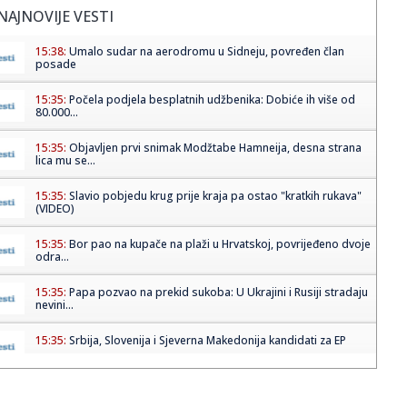
NAJNOVIJE VESTI
15:38:
Umalo sudar na aerodromu u Sidneju, povređen član
posade
15:35:
Počela podjela besplatnih udžbenika: Dobiće ih više od
80.000...
15:35:
Objavljen prvi snimak Modžtabe Hamneija, desna strana
lica mu se...
15:35:
Slavio pobjedu krug prije kraja pa ostao "kratkih rukava"
(VIDEO)
15:35:
Bor pao na kupače na plaži u Hrvatskoj, povrijeđeno dvoje
odra...
15:35:
Papa pozvao na prekid sukoba: U Ukrajini i Rusiji stradaju
nevini...
15:35:
Srbija, Slovenija i Sjeverna Makedonija kandidati za EP
15:35:
Derventski "Unis" najveći poreski dužnik