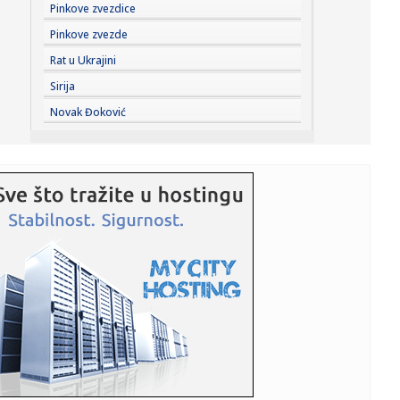
15:35:
ZONA party ove godine posvećen glumicama, majkama i
Pinkove zvezdice
svim ženama
Pinkove zvezde
15:35:
Cvijanović: Novi Zejtinlik podsjetnik na velike srpske žrtve
Rat u Ukrajini
za...
Sirija
15:35:
Srbija kandidat za domaćina Evropskog prvenstva!
Novak Đoković
15:30:
Đedović: Navodi o otvaranju 5. rudnika kod Zajčara širenje
pa...
15:29:
Vlahović na pragu Bešiktaša! Otkriveni detalji ugovora,
cifre ...
15:27:
U Nagasakiju obeležena 81. godišnjica američkog
atomskog napad...
15:20:
У Србији и сутра сунчано и топло, ...
15:20:
Nova serija Rajana Marfija stigla na Disney+; Mračni triler o
ti...
15:17:
Napokon: Aston Martin ima dobre vesti