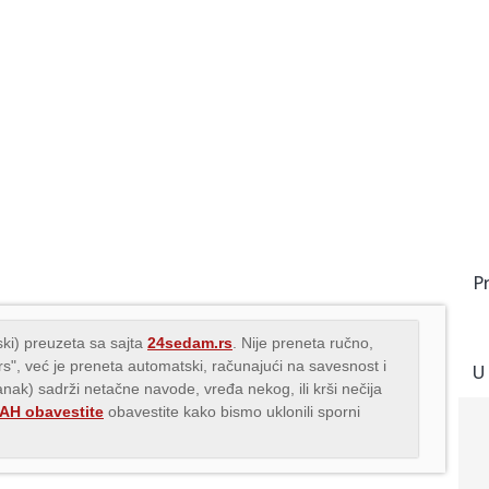
P
ki) preuzeta sa sajta
24sedam.rs
. Nije preneta ručno,
.rs", već je preneta automatski, računajući na savesnost i
U
lanak) sadrži netačne navode, vređa nekog, ili krši nečija
H obavestite
obavestite kako bismo uklonili sporni