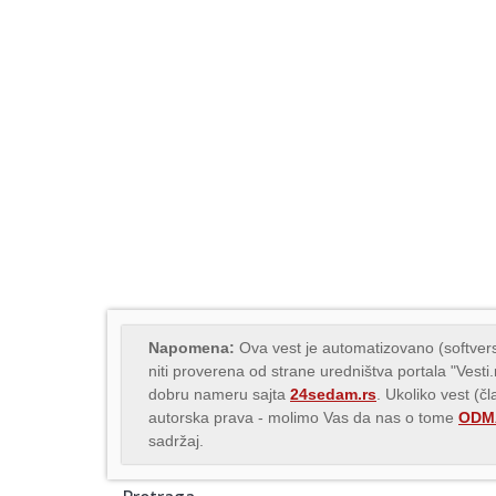
Napomena:
Ova vest je automatizovano (softvers
niti proverena od strane uredništva portala "Vesti
dobru nameru sajta
24sedam.rs
. Ukoliko vest (č
autorska prava - molimo Vas da nas o tome
ODMA
sadržaj.