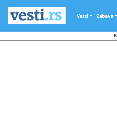
Vesti
Zabava
B