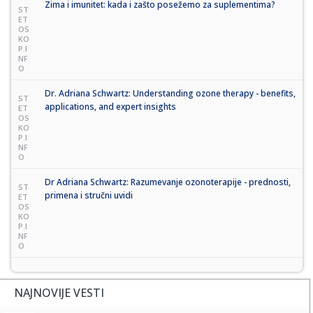
Zima i imunitet: kada i zašto posežemo za suplementima?
ST
ET
OS
KO
P.I
NF
O
Dr. Adriana Schwartz: Understanding ozone therapy - benefits,
ST
applications, and expert insights
ET
OS
KO
P.I
NF
O
Dr Adriana Schwartz: Razumevanje ozonoterapije - prednosti,
ST
primena i stručni uvidi
ET
OS
KO
P.I
NF
O
NAJNOVIJE VESTI