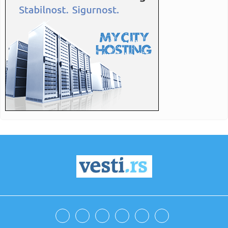
12:45:
Izložba "Srbija i Slovenija zajedno" otvorena u Ljubljani
povodo...
12:45:
Peskov: Nema potvrde da će nova runda pregovora o
Ukrajini biti ...
12:45:
Na konferenciji Unlockit najavljeno pokretanje programa za
brži ...
12:45:
Park "Miroslav Gucunja" u Somboru dobija novi sportsko-
rekreativn...
12:45:
Mesarović sa potpredsednikom Vlade Uzbekistana o
proširenju sar...
12:45:
Uz podršku PKS više od 20 kompanija predstavlja ponudu
na Među...
12:45:
Dron nam daje nove i atraktivne uglove snimanja
12:45:
Vučević: Zakon o upisu prava na nepokretnostima veliki
uspeh dr...
12:45:
Švajcarska od početka rata Ukrajini obezbedila oko 6,2