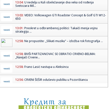
13:04:
U nedelju u Kuli obeležavanje dva veka od rođenja
Svetozara Mil...
13:03:
VIDEO: Volkswagen GTI Roadster Concept & Golf GTI W12-
650
13:01:
Preokret u odbrambenoj politici: Takaiči menja vojnu
strategiju ...
12:58:
Ne propustite: „Slikati muziku” – izložba rok fotografija ...
12:58:
BIVŠI PARTIZANOVAC SE OBRATIO CRVENO-BELIMA:
„Navijači Crvene...
12:58:
Frano Lasić nastupa u Aleksincu
12:56:
CRVENI ŠEŠIR oduševio publiku u Pozorištancu
12:53:
У НЕДЕЉУ МАЧКАРЕ У ПРИГРЕВИЦИ
12:51:
СУТРА У ПРИГРЕВИЦИ РУКОМЕТНИ ...