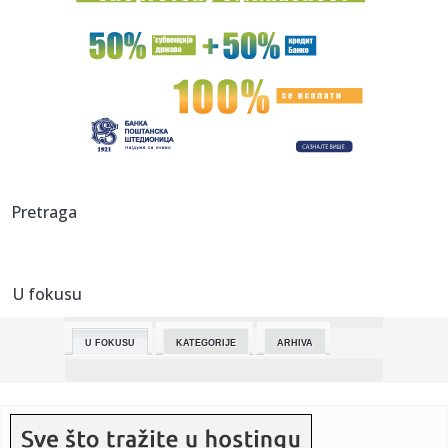
12:52:
Proslava 59. rođendana Muzičke škole u Bačkoj Topoli
12:51:
Studenti FTN-a u blokadi osnovali organizaciju, plenum u
statutu
12:48:
Banjalučka pjevačica Maja Mano predstavila singl "Kiselina"
(VI...
12:48:
Od ratnog heroja do hapšenja: Endru prvi kraljevski član
Pretraga
prived...
12:48:
U Hrvatskoj se zbog rupe u sistemu lako može ostati bez
stana i ...
U fokusu
12:48:
Višekruna o Starčevici: Nije predviđeno brisanje škole i vrti...
U FOKUSU
KATEGORIJE
ARHIVA
12:47:
Tramp upozorio Iran: „Desiće se zaista loše stvari ako ne
pri...
12:46:
Tramp prelomio! Doneo odluku o napadu na Iran