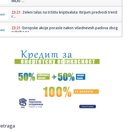
MILKI: ...
23:21:
Zeleni talas na tržištu kriptivaluta: Itirijum predvodi trend
r...
23:21:
Evropske akcije porasle nakon višednevnih padova zbog
sukoba na ...
23:20:
Sudarili se tramvaji u Beogradu! Stoji saobraćaj (VIDEO)
23:15:
Sud u Moskvi izrekao kaznu od 35 miliona rubalja
društvenoj mre...
23:10:
Kaći Živković bivši dečko došao na nastup posle 12
godina o...
23:09:
Kecmanović saznao protivnika u Majamiju
23:09:
Katić: Srbi iz Sarajeva pre 30 godina krenuli u egzodus
kako bi ...
23:09:
Dončić najbolji na Zapadu, a Jovićev saigrač na Istoku
retraga
(FOTO)