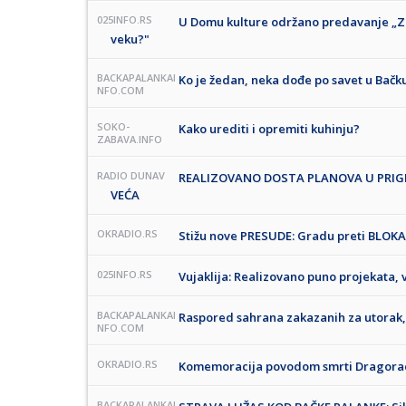
025INFO.RS
U Domu kulture održano predavanje „Za
veku?"
BACKAPALANKAI
Ko je žedan, neka dođe po savet u Bačk
NFO.COM
SOKO-
Kako urediti i opremiti kuhinju?
ZABAVA.INFO
RADIO DUNAV
REALIZOVANO DOSTA PLANOVA U PRIGR
VEĆA
OKRADIO.RS
Stižu nove PRESUDE: Gradu preti BLOK
025INFO.RS
Vujaklija: Realizovano puno projekata, v
BACKAPALANKAI
Raspored sahrana zakazanih za utorak,
NFO.COM
OKRADIO.RS
Komemoracija povodom smrti Dragora
BACKAPALANKAI