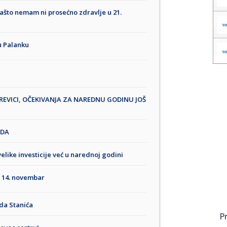
što nemam ni prosećno zdravlje u 21.
u Palanku
EVICI, OČEKIVANJA ZA NAREDNU GODINU JOŠ
ADA
elike investicije već u narednoj godini
 14. novembar
da Stanića
P