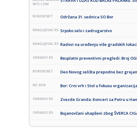
STRAVA I UŽAS KOD BAČKE PALANKE: Sil
NFO.COM
BOR030.NET
Održana 31. sednica SO Bor
KRAGUJEVAC.RS
Srpsko selo i zadrugarstvo
KRAGUJEVAC.RS
Radovi na uređenju više gradskih lokac
OKRADIO.RS
Besplatni preventivni pregledi: Broj 
BOR030.NET
Deo Novog selišta prepodne bez grejan
MC BOR
Bor: Crni vrh i Stol u fokusu organizacij
OKRADIO.RS
Zvezde Granda: Koncert za Petru u Ha
OKRADIO.RS
Bujanovčani uhapšeni zbog ŠVERCA CI