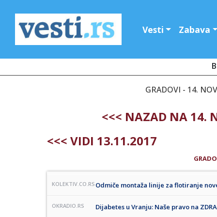
Vesti
Zabava
B
GRADOVI - 14. NO
<<< NAZAD NA 14.
<<< VIDI 13.11.2017
GRADO
KOLEKTIV.CO.RS
Odmiče montaža linije za flotiranje nov
OKRADIO.RS
Dijabetes u Vranju: Naše pravo na Z