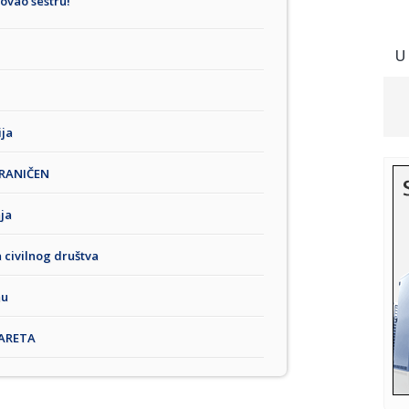
ovao sestru!
U
ija
OGRANIČEN
ja
a civilnog društva
nu
GARETA