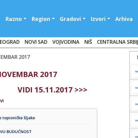
Razno
Region
Gradovi
Izvori
Arhiva
EOGRAD
NOVI SAD
VOJVODINA
NIŠ
CENTRALNA SRBI
VEMBAR 2017
 NOVEMBAR 2017
VIDI 15.11.2017 >>>
VI
e topioničke šljake
DRAVU BUDUĆNOST