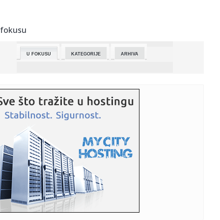
23:06:
Tramp se obratio iz Bele kuće: Napadom na Iran smo
sprečili Tre...
 fokusu
23:05:
Građani protestovali ispred lokalne TV u Čačku na kojoj je
gos...
U FOKUSU
KATEGORIJE
ARHIVA
23:04:
Dule Crta osumnjičen za ubistvo čekićem u Čačku! Negirao
ubi...
23:04:
Više od hiljadu evra za mesec u domu: Rast cena u
staračkim dom...
23:01:
Požar u školi u Kosjeriću, vatrogasne ekipe i policija na
licu...
23:00:
Horoskop za 17. mart 2026: Ovnovi, idealno je vreme za
pokretanje...
22:58:
Ministar Zukorlić se susreo sa reisul-ulemom Huseinom
ef. Kavazo...
22:54:
Nataša Ninković privukla sve poglede na premijeri: Haljina
dost...
22:51:
Kendrik Nan napustio Atinu pred Zvezdu