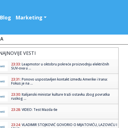
Blog
Marketing
JA
NAJNOVIJE VESTI
23:33:
Leapmotor u oktobru pokreće proizvodnju električnih
SUV-ova u ...
23:31:
Ponovo uspostavljen kontakt između Amerike i Irana:
Fokus je na ...
23:30:
Italijanski ministar kulture traži ostavku zbog povratka
ruskog ...
23:28:
VIDEO: Test Mazda 6e
23:24:
VLADIMIR STOJKOVIĆ GOVORIO O MIJATOVIĆU, LAZOVIĆU I