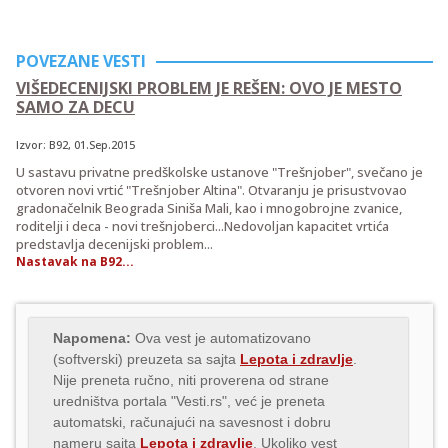
POVEZANE VESTI
VIŠEDECENIJSKI PROBLEM JE REŠEN: OVO JE MESTO
SAMO ZA DECU
Izvor:
B92
, 01.Sep.2015
U sastavu privatne predškolske ustanove "Trešnjober", svečano je
otvoren novi vrtić "Trešnjober Altina". Otvaranju je prisustvovao
gradonačelnik Beograda Siniša Mali, kao i mnogobrojne zvanice,
roditelji i deca - novi trešnjoberci...Nedovoljan kapacitet vrtića
predstavlja decenijski problem...
Nastavak na B92...
Napomena:
Ova vest je automatizovano
(softverski) preuzeta sa sajta
Lepota i zdravlje
.
Nije preneta ručno, niti proverena od strane
uredništva portala "Vesti.rs", već je preneta
automatski, računajući na savesnost i dobru
nameru sajta
Lepota i zdravlje
. Ukoliko vest