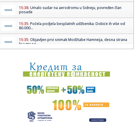
15:38:
Umalo sudar na aerodromu u Sidneju, povređen član
posade
15:35:
Počela podjela besplatnih udžbenika: Dobiće ih više od
80.000...
15:35:
Objavljen prvi snimak Modžtabe Hamneija, desna strana
lica mu se...
15:35:
Slavio pobjedu krug prije kraja pa ostao "kratkih rukava"
(VIDEO)
15:35:
Bor pao na kupače na plaži u Hrvatskoj, povrijeđeno dvoje
odra...
15:35:
Papa pozvao na prekid sukoba: U Ukrajini i Rusiji stradaju
nevini...
15:35:
Srbija, Slovenija i Sjeverna Makedonija kandidati za EP
15:35:
Derventski "Unis" najveći poreski dužnik