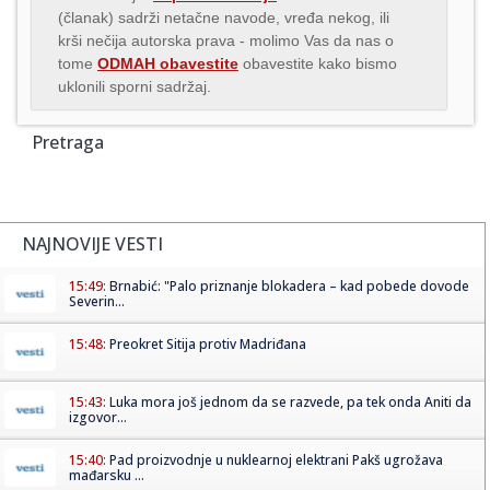
(članak) sadrži netačne navode, vređa nekog, ili
krši nečija autorska prava - molimo Vas da nas o
tome
ODMAH obavestite
obavestite kako bismo
uklonili sporni sadržaj.
Pretraga
NAJNOVIJE VESTI
15:49:
Brnabić: "Palo priznanje blokadera – kad pobede dovode
Severin...
15:48:
Preokret Sitija protiv Madriđana
15:43:
Luka mora još jednom da se razvede, pa tek onda Aniti da
izgovor...
15:40:
Pad proizvodnje u nuklearnoj elektrani Pakš ugrožava
mađarsku ...