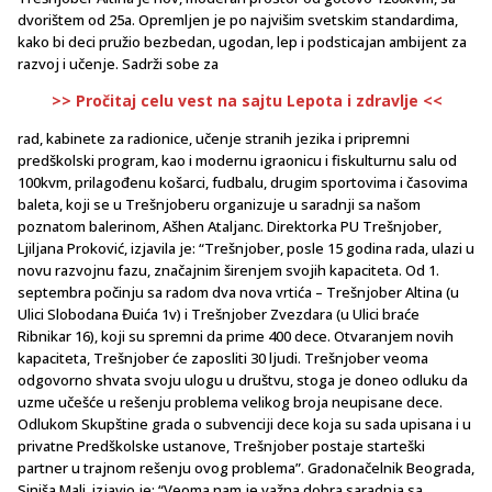
dvorištem od 25a. Opremljen je po najvišim svetskim standardima,
kako bi deci pružio bezbedan, ugodan, lep i podsticajan ambijent za
razvoj i učenje. Sadrži sobe za
>> Pročitaj celu vest na sajtu Lepota i zdravlje <<
rad, kabinete za radionice, učenje stranih jezika i pripremni
predškolski program, kao i modernu igraonicu i fiskulturnu salu od
100kvm, prilagođenu košarci, fudbalu, drugim sportovima i časovima
baleta, koji se u Trešnjoberu organizuje u saradnji sa našom
poznatom balerinom, Ašhen Ataljanc. Direktorka PU Trešnjober,
Ljiljana Proković, izjavila je: “Trešnjober, posle 15 godina rada, ulazi u
novu razvojnu fazu, značajnim širenjem svojih kapaciteta. Od 1.
septembra počinju sa radom dva nova vrtića – Trešnjober Altina (u
Ulici Slobodana Đuića 1v) i Trešnjober Zvezdara (u Ulici braće
Ribnikar 16), koji su spremni da prime 400 dece. Otvaranjem novih
kapaciteta, Trešnjober će zaposliti 30 ljudi. Trešnjober veoma
odgovorno shvata svoju ulogu u društvu, stoga je doneo odluku da
uzme učešće u rešenju problema velikog broja neupisane dece.
Odlukom Skupštine grada o subvenciji dece koja su sada upisana i u
privatne Predškolske ustanove, Trešnjober postaje starteški
partner u trajnom rešenju ovog problema”. Gradonačelnik Beograda,
Siniša Mali, izjavio je: “Veoma nam je važna dobra saradnja sa