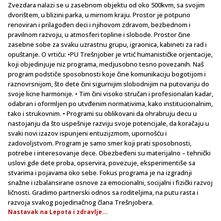
Zvezdara nalazi se u zasebnom objektu od oko 500kvm, sa svojim
dvorištem, u blizini parka, u mirnom kraju. Prostor je potpuno
renoviran i prilagođen deci i njihovom zdravom, bezbednom i
pravilnom razvoju, u atmosferi topline i slobode. Prostor čine
zasebne sobe za svaku uzrastnu grupu, igraonica, kabineti za rad i
opuštanje. O vrtiću: •PU Trešnjober je vrtić humanističke orjentacije,
koji objedinjuje niz programa, medjusobno tesno povezanih. Naš
program podstiče sposobnosti koje čine komunikaciju bogotijom i
raznovrsnijom, što dete čini sigurnijim slobodnijim na putovanju do
svoje licne harmonije. • Tim čini visoko stručan i profesionalan kadar,
odabran i oformljen po utvđenim normativima, kako institucionalnim,
tako i strukovnim. • Programi su oblikovani da ohrabruju decu u
nastojanju da što uspešnije razviju svoje potencijale, da koračaju u
svaki novi izazov ispunjeni entuzijzmom, upornošću i
zadovoljstvom. Program je samo smer koji prati sposobnosti,
potrebe i interesovanje dece. Obezbeđeni su materijalno – tehnički
uslovi gde dete proba, opservira, povezuje, eksperimentiše sa
stvarima i pojavama oko sebe. Fokus programa je na izgradnji
snažne i izbalansirane osnove za emocionalni, socijalni i fizički razvoj
ličnosti. Gradimo partnerski odnos sa roditeljima, na putu rasta i
razvoja svakog pojedinačnog člana Trešnjobera.
Nastavak na Lepota i zdravlje...