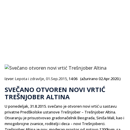
Izvor:
Lepota i zdravlje
,
01.Sep.2015
, 14:06 (ažurirano 02.Apr.2020.)
SVEČANO OTVOREN NOVI VRTIĆ
TREŠNJOBER ALTINA
U ponedeljak, 31.8.2015. svečano je otvoren novi vrtić u sastavu
privatne Predškolske ustanove Trešnjober – Trešnjober Altina.
Otvaranju je prisustvovao gradonačelnik Beograda, Siniša Mali, kao i
mnogobrojne zvanice, roditelji i deca – novi Trešnjoberci.
Trešnjober Altina je nov, moderan prostor od gotovo 1200kvm, sa