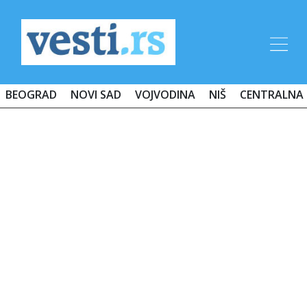
BEOGRAD
NOVI SAD
VOJVODINA
NIŠ
CENTRALNA 