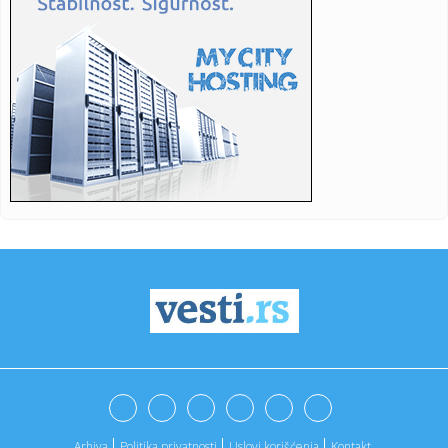
15:35:
Cvijanović: Novi Zejtinlik podsjetnik na velike srpske žrtve
za...
15:35:
Srbija kandidat za domaćina Evropskog prvenstva!
15:30:
Đedović: Navodi o otvaranju 5. rudnika kod Zajčara širenje
pa...
15:29:
Vlahović na pragu Bešiktaša! Otkriveni detalji ugovora, cifre
...
15:27:
U Nagasakiju obeležena 81. godišnjica američkog
atomskog napad...
15:20:
У Србији и сутра сунчано и топло, ...
15:20:
Nova serija Rajana Marfija stigla na Disney+; Mračni triler o
ti...
15:17:
Napokon: Aston Martin ima dobre vesti
Arhiva
Politika privatnosti
Uslovi korišćenja
Kontakt