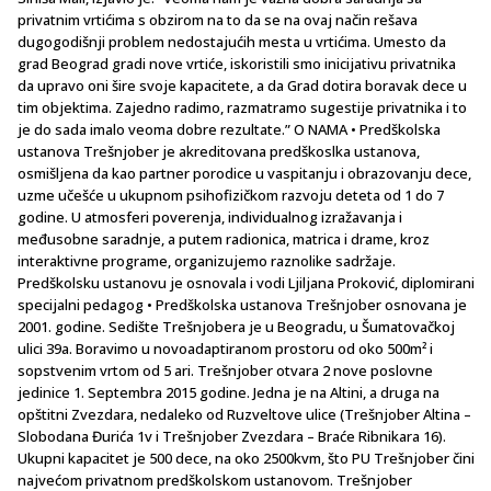
privatnim vrtićima s obzirom na to da se na ovaj način rešava
dugogodišnji problem nedostajućih mesta u vrtićima. Umesto da
grad Beograd gradi nove vrtiće, iskoristili smo inicijativu privatnika
da upravo oni šire svoje kapacitete, a da Grad dotira boravak dece u
tim objektima. Zajedno radimo, razmatramo sugestije privatnika i to
je do sada imalo veoma dobre rezultate.” O NAMA • Predškolska
ustanova Trešnjober je akreditovana predškoslka ustanova,
osmišljena da kao partner porodice u vaspitanju i obrazovanju dece,
uzme učešće u ukupnom psihofizičkom razvoju deteta od 1 do 7
godine. U atmosferi poverenja, individualnog izražavanja i
međusobne saradnje, a putem radionica, matrica i drame, kroz
interaktivne programe, organizujemo raznolike sadržaje.
Predškolsku ustanovu je osnovala i vodi Ljiljana Proković, diplomirani
specijalni pedagog • Predškolska ustanova Trešnjober osnovana je
2001. godine. Sedište Trešnjobera je u Beogradu, u Šumatovačkoj
ulici 39a. Boravimo u novoadaptiranom prostoru od oko 500m² i
sopstvenim vrtom od 5 ari. Trešnjober otvara 2 nove poslovne
jedinice 1. Septembra 2015 godine. Jedna je na Altini, a druga na
opštitni Zvezdara, nedaleko od Ruzveltove ulice (Trešnjober Altina –
Slobodana Đurića 1v i Trešnjober Zvezdara – Braće Ribnikara 16).
Ukupni kapacitet je 500 dece, na oko 2500kvm, što PU Trešnjober čini
najvećom privatnom predškolskom ustanovom. Trešnjober