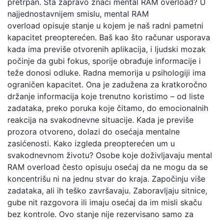
pretrpan. Šta zapravo znači mental RAM overload? U
najjednostavnijem smislu, mental RAM
overload opisuje stanje u kojem je naš radni pametni
kapacitet preopterećen. Baš kao što računar usporava
kada ima previše otvorenih aplikacija, i ljudski mozak
počinje da gubi fokus, sporije obrađuje informacije i
teže donosi odluke. Radna memorija u psihologiji ima
ograničen kapacitet. Ona je zadužena za kratkoročno
držanje informacija koje trenutno koristimo – od liste
zadataka, preko poruka koje čitamo, do emocionalnih
reakcija na svakodnevne situacije. Kada je previše
prozora otvoreno, dolazi do osećaja mentalne
zasićenosti. Kako izgleda preopterećen um u
svakodnevnom životu? Osobe koje doživljavaju mental
RAM overload često opisuju osećaj da ne mogu da se
koncentrišu ni na jednu stvar do kraja. Započinju više
zadataka, ali ih teško završavaju. Zaboravljaju sitnice,
gube nit razgovora ili imaju osećaj da im misli skaču
bez kontrole. Ovo stanje nije rezervisano samo za