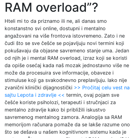
RAM overload”?
Hteli mi to da priznamo ili ne, ali danas smo
konstanstno svi online, dostupni i mentalno
angažovani na više frontova istovremeno. Zato i ne
čudi što se sve češće se pojavljuju novi termini koji
pokušavaju da objasne savremeno stanje uma. Jedan
od njih je i mental RAM overload, izraz koji se koristi
da opiše osećaj kada naš mozak jednostavno više ne
može da procesuira sve informacije, obaveze i
stimuluse koji ga svakodnevno preplavljuju. Iako nije
zvanični klinički dijagnostički
>> Pročitaj celu vest na
sajtu Lepota i zdravlje <<
termin, ovaj pojam sve
češće koriste psiholozi, terapeuti i stručnjaci za
mentalno zdravlje kako bi približili iskustvo
savremenog mentalnog zamora. Analogija sa RAM
memorijom računara pomaže da se lakše razume ono
što se dešava u našem kognitivnom sistemu kada je