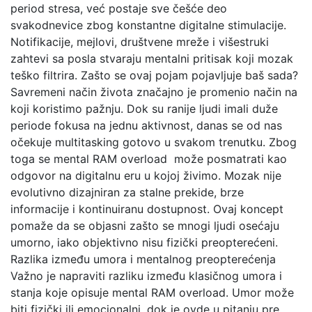
period stresa, već postaje sve češće deo
svakodnevice zbog konstantne digitalne stimulacije.
Notifikacije, mejlovi, društvene mreže i višestruki
zahtevi sa posla stvaraju mentalni pritisak koji mozak
teško filtrira. Zašto se ovaj pojam pojavljuje baš sada?
Savremeni način života značajno je promenio način na
koji koristimo pažnju. Dok su ranije ljudi imali duže
periode fokusa na jednu aktivnost, danas se od nas
očekuje multitasking gotovo u svakom trenutku. Zbog
toga se mental RAM overload može posmatrati kao
odgovor na digitalnu eru u kojoj živimo. Mozak nije
evolutivno dizajniran za stalne prekide, brze
informacije i kontinuiranu dostupnost. Ovaj koncept
pomaže da se objasni zašto se mnogi ljudi osećaju
umorno, iako objektivno nisu fizički preopterećeni.
Razlika između umora i mentalnog preopterećenja
Važno je napraviti razliku između klasičnog umora i
stanja koje opisuje mental RAM overload. Umor može
biti fizički ili emocionalni, dok je ovde u pitanju pre