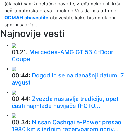
(članak) sadrži netačne navode, vređa nekog, ili krši
nečija autorska prava - molimo Vas da nas o tome
ODMAH obavestite
obavestite kako bismo uklonili
sporni sadržaj.
Najnovije vesti
01:21:
Mercedes-AMG GT 53 4-Door
Coupe
00:44:
Dogodilo se na današnji datum, 7.
avgust
00:44:
Zvezda nastavlja tradiciju, opet
časti najmlađe navijače (FOTO...
00:34:
Nissan Qashqai e-Power prešao
1980 km s jednim rezervoarom goriv...