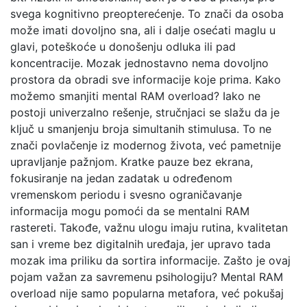
svega kognitivno preopterećenje. To znači da osoba
može imati dovoljno sna, ali i dalje osećati maglu u
glavi, poteškoće u donošenju odluka ili pad
koncentracije. Mozak jednostavno nema dovoljno
prostora da obradi sve informacije koje prima. Kako
možemo smanjiti mental RAM overload? Iako ne
postoji univerzalno rešenje, stručnjaci se slažu da je
ključ u smanjenju broja simultanih stimulusa. To ne
znači povlačenje iz modernog života, već pametnije
upravljanje pažnjom. Kratke pauze bez ekrana,
fokusiranje na jedan zadatak u određenom
vremenskom periodu i svesno ograničavanje
informacija mogu pomoći da se mentalni RAM
rastereti. Takođe, važnu ulogu imaju rutina, kvalitetan
san i vreme bez digitalnih uređaja, jer upravo tada
mozak ima priliku da sortira informacije. Zašto je ovaj
pojam važan za savremenu psihologiju? Mental RAM
overload nije samo popularna metafora, već pokušaj