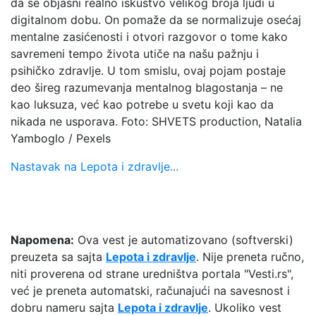
da se objasni realno iskustvo velikog broja ljudi u
digitalnom dobu. On pomaže da se normalizuje osećaj
mentalne zasićenosti i otvori razgovor o tome kako
savremeni tempo života utiče na našu pažnju i
psihičko zdravlje. U tom smislu, ovaj pojam postaje
deo šireg razumevanja mentalnog blagostanja – ne
kao luksuza, već kao potrebe u svetu koji kao da
nikada ne usporava. Foto: SHVETS production, Natalia
Yamboglo / Pexels
Nastavak na Lepota i zdravlje...
Napomena:
Ova vest je automatizovano (softverski)
preuzeta sa sajta
Lepota i zdravlje
. Nije preneta ručno,
niti proverena od strane uredništva portala "Vesti.rs",
već je preneta automatski, računajući na savesnost i
dobru nameru sajta
Lepota i zdravlje
. Ukoliko vest