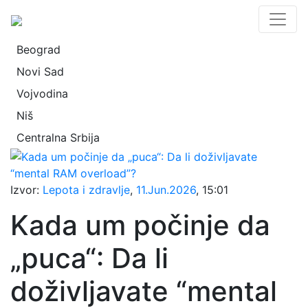
Beograd
Novi Sad
Vojvodina
Niš
Centralna Srbija
Izvor:
Lepota i zdravlje
,
11.Jun.2026
, 15:01
Kada um počinje da
„puca“: Da li
doživljavate “mental