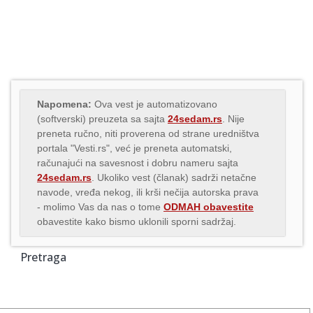
Napomena:
Ova vest je automatizovano
(softverski) preuzeta sa sajta
24sedam.rs
. Nije
preneta ručno, niti proverena od strane uredništva
portala "Vesti.rs", već je preneta automatski,
računajući na savesnost i dobru nameru sajta
24sedam.rs
. Ukoliko vest (članak) sadrži netačne
navode, vređa nekog, ili krši nečija autorska prava
- molimo Vas da nas o tome
ODMAH obavestite
obavestite kako bismo uklonili sporni sadržaj.
Pretraga