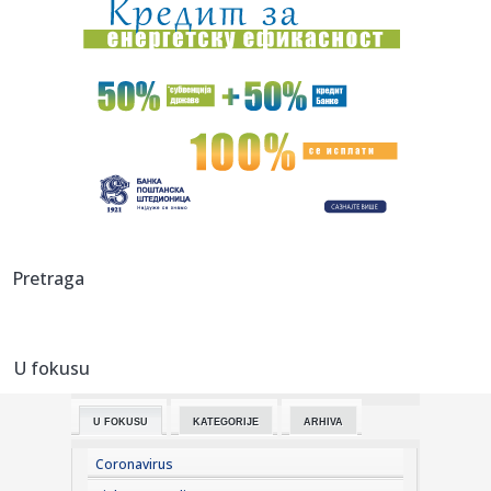
00:32:
Velika zamena kontejnera na Zvezdari: Stiglo 177 novih, a
„dža...
00:16:
Singapur ima plan za borbu protiv paklenih vrućina: Ovako
hoće ...
00:03:
Na današnji dan, 8. avgust
00:03:
Volkswagen menja poslovnu strategiju u SAD
23:51:
PARTIZAN TRLJA RUKE: Transfer Saše Lukića doneo crno-
Pretraga
belima 300...
23:48:
Otišao iz Arsenala pre nego što su podigli trofej – vratio
se...
U fokusu
23:47:
Srpkinje pronašle novčanik u Čanju, pa uradile nešto što je
...
U FOKUSU
KATEGORIJE
ARHIVA
23:46:
Detalji drame na nemačkom aerodromu: Vozač nogom
izbacio dron s...
Coronavirus