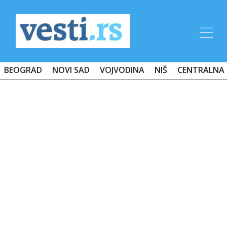
BEOGRAD
NOVI SAD
VOJVODINA
NIŠ
CENTRALNA 