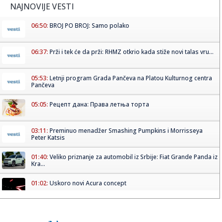
NAJNOVIJE VESTI
06:50:
BROJ PO BROJ: Samo polako
06:37:
Prži i tek će da prži: RHMZ otkrio kada stiže novi talas vru...
05:53:
Letnji program Grada Pančeva na Platou Kulturnog centra
Pančeva
05:05:
Рецепт дана: Права летња торта
03:11:
Preminuo menadžer Smashing Pumpkins i Morrisseya
Peter Katsis
01:40:
Veliko priznanje za automobil iz Srbije: Fiat Grande Panda iz
Kra...
01:02:
Uskoro novi Acura concept
01:00:
Dogodilo se na današnji datum, 8. avgust