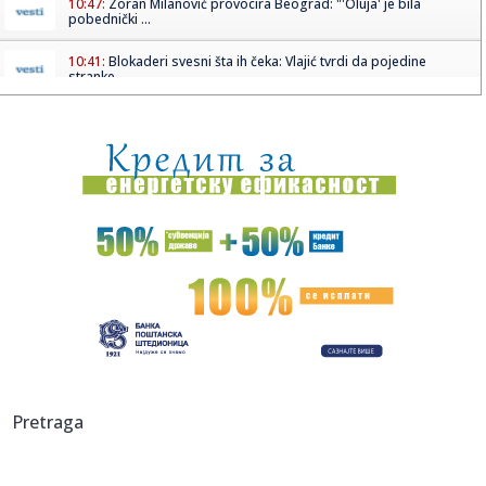
10:47:
Zoran Milanović provocira Beograd: "'Oluja' je bila
pobednički ...
10:41:
Blokaderi svesni šta ih čeka: Vlajić tvrdi da pojedine
stranke...
10:41:
Počela konstititivna sednica skupštine privremenih
institucija ...
10:39:
Koje bi mere država mogla da uvede u slučaju ozbiljne
nestašic...
10:38:
Iran i Amerika na ivici sporazuma! Vašington napravio
neočekiva...
10:37:
Mladoustaše Mile Pajić u transu: "Oluja" je velika slava za
Hrv...
10:36:
Partizanovci, stigao je apel iz Humske: Kada večeras
krenete na ...
10:34:
SPREMNI ZA NOVU SEZONU: Zona „Istok“ dobila raspored
Pretraga
za takmi...
10:34:
Čitaoci javljaju: Građani donjeg dela Vranja opet bez vode