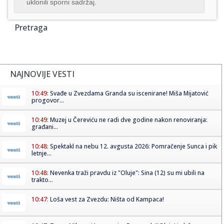
uklonili sporni sadržaj.
Pretraga
NAJNOVIJE VESTI
10:49:
Svađe u Zvezdama Granda su iscenirane! Miša Mijatović
progovor...
10:49:
Muzej u Čereviću ne radi dve godine nakon renoviranja:
građani...
10:48:
Spektakl na nebu 12. avgusta 2026: Pomračenje Sunca i pik
letnje...
10:48:
Nevenka traži pravdu iz "Oluje": Sina (12) su mi ubili na
trakto...
10:47:
Loša vest za Zvezdu: Ništa od Kampaca!