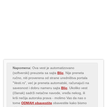
Napomena:
Ova vest je automatizovano
(softverski) preuzeta sa sajta
Blic
. Nije preneta
ručno, niti proverena od strane uredništva portala
"Vesti.rs", već je preneta automatski, računajući na
savesnost i dobru nameru sajta
Blic
. Ukoliko vest
(članak) sadrži netačne navode, vređa nekog, ili
krši nečija autorska prava - molimo Vas da nas o
tome
ODMAH obavestite
obavestite kako bismo