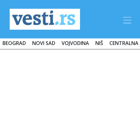
BEOGRAD
NOVI SAD
VOJVODINA
NIŠ
CENTRALNA 