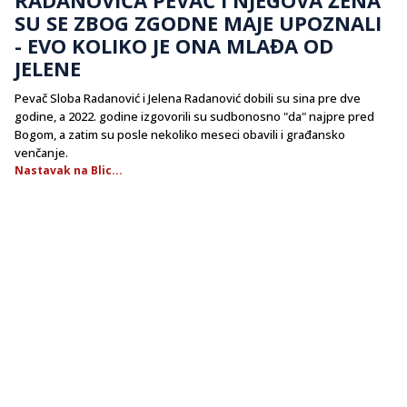
SU SE ZBOG ZGODNE MAJE UPOZNALI
- EVO KOLIKO JE ONA MLAĐA OD
JELENE
Pevač Sloba Radanović i Jelena Radanović dobili su sina pre dve
godine, a 2022. godine izgovorili su sudbonosno "da" najpre pred
Bogom, a zatim su posle nekoliko meseci obavili i građansko
venčanje.
Nastavak na Blic...