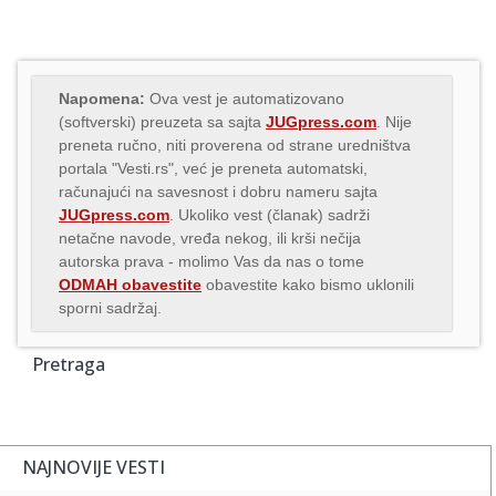
Napomena:
Ova vest je automatizovano
(softverski) preuzeta sa sajta
JUGpress.com
. Nije
preneta ručno, niti proverena od strane uredništva
portala "Vesti.rs", već je preneta automatski,
računajući na savesnost i dobru nameru sajta
JUGpress.com
. Ukoliko vest (članak) sadrži
netačne navode, vređa nekog, ili krši nečija
autorska prava - molimo Vas da nas o tome
ODMAH obavestite
obavestite kako bismo uklonili
sporni sadržaj.
Pretraga
NAJNOVIJE VESTI