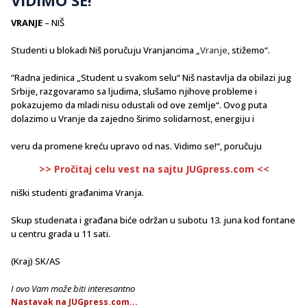
VRANJE
– NIŠ
Studenti u blokadi Niš poručuju Vranjancima „
Vranje
, stižemo“.
“Radna jedinica „Student u svakom selu“ Niš nastavlja da obilazi jug
Srbije, razgovaramo sa ljudima, slušamo njihove probleme i
pokazujemo da mladi nisu odustali od ove zemlje“. Ovog puta
dolazimo u Vranje da zajedno širimo solidarnost, energiju i
veru da promene kreću upravo od nas. Vidimo se!“, poručuju
>> Pročitaj celu vest na sajtu JUGpress.com <<
niški studenti građanima Vranja.
Skup studenata i građana biće održan u subotu 13. juna kod fontane
u centru grada u 11 sati.
(Kraj) SK/AS
I ovo Vam može biti interesantno
Nastavak na JUGpress.com...