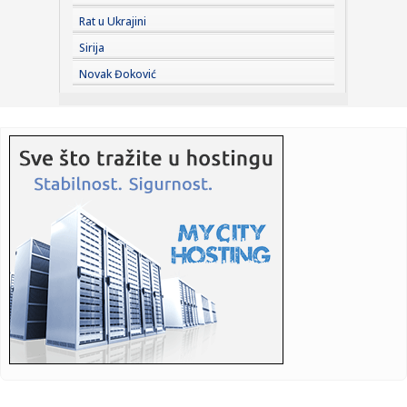
10:34:
Дунавски парк је омиљено место за ...
Rat u Ukrajini
Sirija
10:34:
Italija mu je suđena: Reprezentativac Srbije ima novi klub na
Novak Đoković
...
10:34:
Krvavi obračun na Dorćolu: Mladić upucan u stomak,
drugovi ga ...
10:34:
Misteriozni snimak Hamneja zapalio mreže: Pojavio se
nakon tvrdn...
10:33:
Čelsijevo najveće pojačanje nije igrač
10:33:
Izrael prećutno odobrio obnovu Gaze: Radovi počeli
uprkos uslov...
10:31:
Mlečni put možda sadrži čak 170 miliona crnih rupa
10:31:
U Srbiji požari na pet lokacija, najizazovnije u Deliblatskoj
pe...
10:30:
Romantizujemo leto do kraja, a ovi komadi su kao stvoreni