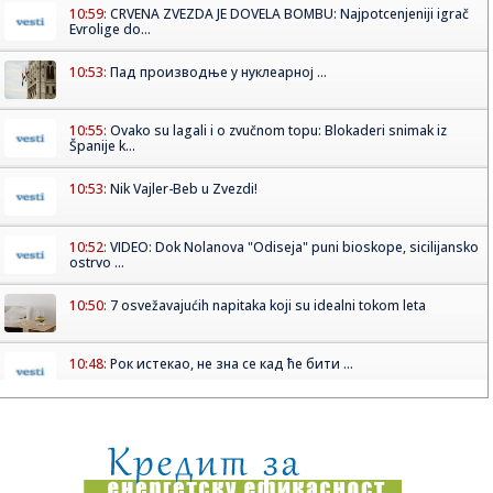
10:59:
CRVENA ZVEZDA JE DOVELA BOMBU: Najpotcenjeniji igrač
Evrolige do...
10:53:
Пад производње у нуклеарној ...
10:55:
Ovako su lagali i o zvučnom topu: Blokaderi snimak iz
Španije k...
10:53:
Nik Vajler-Beb u Zvezdi!
10:52:
VIDEO: Dok Nolanova "Odiseja" puni bioskope, sicilijansko
ostrvo ...
10:50:
7 osvežavajućih napitaka koji su idealni tokom leta
10:48:
Рок истекао, не зна се кад ће бити ...
10:48:
Zelenski u Beogradu rekao samo jednu rečenicu o Kosovu
i razbesn...
10:47:
Detonacija na Malom Kalemegdanu: Crvena zvezda