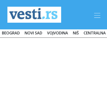
BEOGRAD
NOVI SAD
VOJVODINA
NIŠ
CENTRALNA 