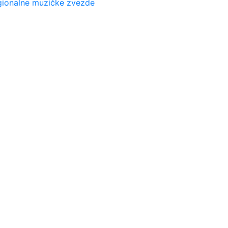
egionalne muzičke zvezde