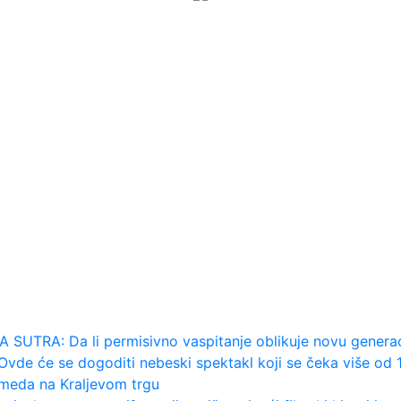
: Uvek ima mesta za napredak...
 ga svi hvale"
bus u vazduh, dve osobe poginul...
OJ: Jedna stvar posebno ga je ra...
mo u Kazahstanu" VIDEO
an napada po krilu"
RA: Da li permisivno vaspitanje oblikuje novu generaci
 će se dogoditi nebeski spektakl koji se čeka više od 
meda na Kraljevom trgu