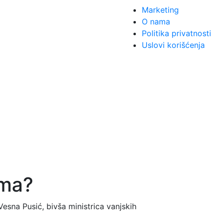
Marketing
O nama
Politika privatnosti
Uslovi korišćenja
ama?
esna Pusić, bivša ministrica vanjskih