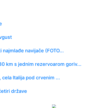
e
avgust
ti najmlađe navijače (FOTO...
0 km s jednim rezervoarom goriv...
 cela Italija pod crvenim ...
etiri države
tizan! Pogledajte hajlajtse p...