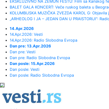
EKSKLUZIVNO NA ZEMUN FESTU: Film sa Kanskog festiva
BALET GALA KONCERT: Veče ruskog baleta u Beogra
23:44:
"Mesi bi bio Pikaso" VIDEO
KOLUMBIJSKA MUZIČKA ZVEZDA KAROL G: Objavila je 
„ARHEOLOG I JA – JEDAN DAN U PRAISTORIJI": Radion
23:41:
Marinović nakon pobjede: Zaslužili sm
14.Apr.2026
14.Apr.2026: Vesti
23:41:
Može li ljetna avantura ipak nekako 
14.Apr.2026: Radio Slobodna Evropa
Dan pre: 13.Apr.2026
23:38:
Partizan demolirao Tobol, Ilić kona
Dan pre: Vesti
Dan pre: Radio Slobodna Evropa
Dan posle: 15.Apr.2026
23:36:
U Minhenu krenula serijska proizvo
Dan posle: Vesti
Dan posle: Radio Slobodna Evropa
23:35:
Otkriveni detalji pucnjave na američk
23:34:
PRE PAR MESECI SANJALI TITULU, S
23:33:
Težak udes žene iz BiH: Bmw-om se „