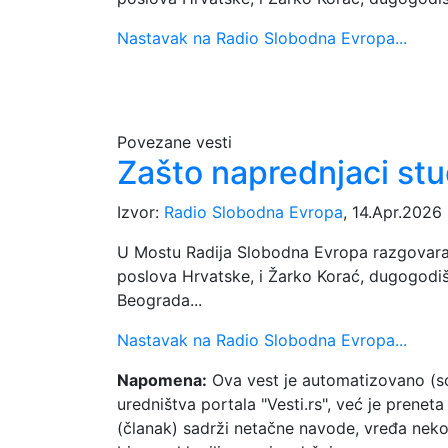
Nastavak na Radio Slobodna Evropa...
Povezane vesti
Zašto naprednjaci st
Izvor:
Radio Slobodna Evropa
, 14.Apr.2026
U Mostu Radija Slobodna Evropa razgovaralo 
poslova Hrvatske, i Žarko Korać, dugogodišn
Beograda...
Nastavak na Radio Slobodna Evropa...
Napomena:
Ova vest je automatizovano (so
uredništva portala "Vesti.rs", već je prene
(članak) sadrži netačne navode, vređa neko