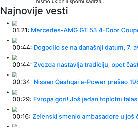
bismo uklonili sporni sadržaj.
Najnovije vesti
01:21:
Mercedes-AMG GT 53 4-Door Coup
00:44:
Dogodilo se na današnji datum, 7. 
00:44:
Zvezda nastavlja tradiciju, opet čas
00:34:
Nissan Qashqai e-Power prešao 198
00:29:
Evropa gori! Još jedan toplotni talas,
00:16:
Zelenski smenio ambasadore u još č
00:09:
Humska konačno videla konkretan Par