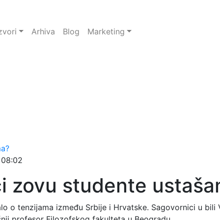
zvori
Arhiva
Blog
Marketing
, 08:02
i zovu studente ustaš
o tenzijama između Srbije i Hrvatske. Sagovornici u bili V
nji profesor Filozofskog fakulteta u Beogradu.