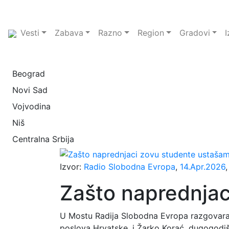
Vesti
Zabava
Razno
Region
Gradovi
I
Beograd
Novi Sad
Vojvodina
Niš
Centralna Srbija
Izvor:
Radio Slobodna Evropa
,
14.Apr.2026
Zašto naprednjac
U Mostu Radija Slobodna Evropa razgovaralo 
poslova Hrvatske, i Žarko Korać, dugogodiš