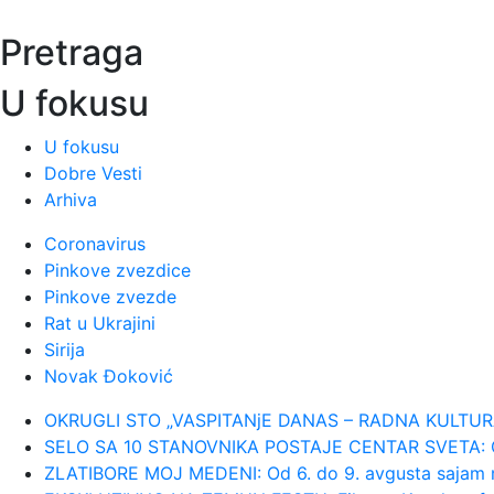
Pretraga
00:05:
Roganović ne pomišlja na opuštanje
U fokusu
00:04:
Vukotić ne zna ko je Baba: "Vidim da
U fokusu
00:01:
Na današnji dan, 7. avgust
Dobre Vesti
Arhiva
23:59:
U predgrađu Damaska podignut auto
Coronavirus
Pinkove zvezdice
23:55:
ROMAŠČENKO POSLE POTOPA U HUMSK
Pinkove zvezde
Rat u Ukrajini
Sirija
23:54:
Aleksić: "Nemamo čega da se plaši
Novak Đoković
23:48:
Trener Tobola: "Hteli smo da Partiz
OKRUGLI STO „VASPITANjE DANAS – RADNA KULTURA SUT
SELO SA 10 STANOVNIKA POSTAJE CENTAR SVETA: Ovde
ZLATIBORE MOJ MEDENI: Od 6. do 9. avgusta sajam 
23:47:
Škoda Peaq u serijskoj proizvodnji