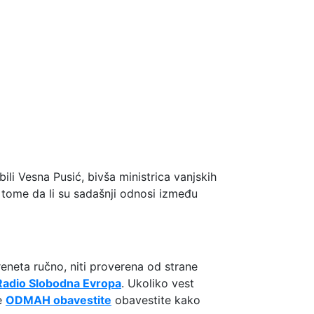
li Vesna Pusić, bivša ministrica vanjskih
 tome da li su sadašnji odnosi između
preneta ručno, niti proverena od strane
Radio Slobodna Evropa
. Ukoliko vest
me
ODMAH obavestite
obavestite kako