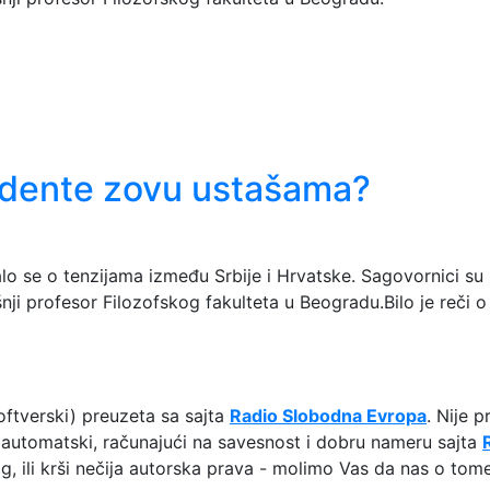
udente zovu ustašama?
se o tenzijama između Srbije i Hrvatske. Sagovornici su bi
ji profesor Filozofskog fakulteta u Beogradu.Bilo je reči o
ftverski) preuzeta sa sajta
Radio Slobodna Evropa
. Nije 
ta automatski, računajući na savesnost i dobru nameru sajta
g, ili krši nečija autorska prava - molimo Vas da nas o to